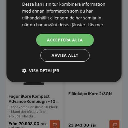
Dessa kan i sin tur kombinera information
det bästa vi kan erbjuda. När du
det bästa vi kan erbjuda. När du
köper en…
köper en…
med annan information som du har
Från
93.866,25
Från
52.725,00
SEK
SEK
tillhandahållit eller som de har samlat in
exkl. moms
exkl. moms
Den
Den
när du har använt deras tjänster.
Läs mer
här
här
produkten
produkt
Vi prisjämför
Vi prisjämför
har
har
ACCEPTERA ALLA
flera
flera
varianter.
varianter
SPARA UPP TILL 33%
De
De
AVVISA ALLT
olika
olika
alternativen
alternat
kan
kan
VISA DETALJER
väljas
väljas
på
på
Strikt
Prestanda
Inriktning
produktsidan
produkt
nödvändigt
Fläktkåpa iKore 2/3GN
Fagor iKore Kompact
Advance Kombiugn – 10x
1/1GN – endast 53cm bred
Fagor kombiugn iKore 10 bleck
Funktioner
Oklassificerade
– bland det bästa vi kan
erbjuda. När du…
Från
79.998,00
SEK
23.943,00
SEK
exkl. moms