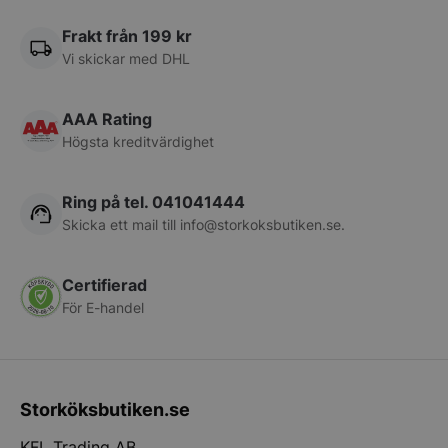
Frakt från 199 kr
Vi skickar med DHL
Namn
Levera
Leverantör
/
Namn
Utgång
Beskrivni
__telemetric.v
.storko
Leverantör
Domän
/
Namn
Utgång
Beskrivn
AAA Rating
Domän
pys_first_visit
.storkoksbutiken.se
1
Denna co
Leverantör
/
Högsta kreditvärdighet
Namn
__Secure-YNID
Utgång
Beskrivn
.youtu
vecka
används f
sbjs_migrations
.storkoksbutiken.se
Session
Denna co
Domän
bestämma
spåra an
gången a
och migr
YSC
Session
Denna coo
Google LLC
besökte 
sidor ell
YouTube f
.youtube.com
__Secure-ROLLOUT_TOKEN
.youtu
Ring på tel. 041041444
för att fö
webbplat
visningar
användar
använda
videor.
Skicka ett mail till
info@storkoksbutiken.se
.
eller spår
webbpla
användarå
MUID
1 år
Denna coo
Microsoft
__oauth_redirect_detector
LiveCh
_ga
1 år 1
Detta co
Google LLC
min Micr
Corporation
accoun
last_pys_landing_page
.storkoksbutiken.se
1
Denna coo
månad
associer
.storkoksbutiken.se
användari
.clarity.ms
Certifierad
vecka
den sista
Universal
kan ställ
_ga_2GMJ04SDX7
landning
.storko
en vikti
Microsoft
För E-handel
användar
Googles 
synkroni
förbättrar
analystj
olika Mic
användar
__telemetric.s
.storko
används f
vilket mö
surfupple
användar
användar
genom att
ett slum
möjligt fö
nummer
SRM_B
1 år
Detta är 
Microsoft
webbplats
klientide
parts coo
Corporation
Storköksbutiken.se
dem tillba
LaVisitorId_Y2F0ZXJpbmdpbnZlbnRhci5sYWRlc2suY29tLw
varje si
.storko
att webbp
.c.bing.com
sidan enke
webbplat
korrekt.
att berä
hello_retail_id
Hello R
KFL Trading AB