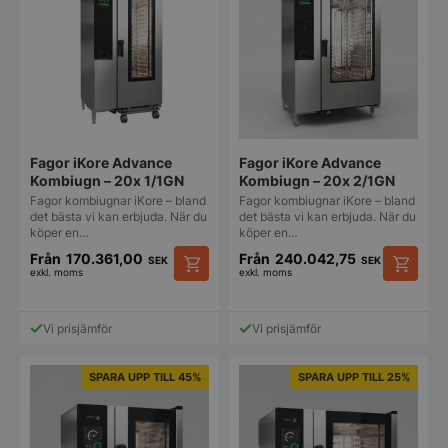
olika
olika
alternativen
alternat
kan
kan
väljas
väljas
på
på
produktsidan
produkt
Fagor iKore Advance
Fagor iKore Advance
Kombiugn – 20x 1/1GN
Kombiugn – 20x 2/1GN
Fagor kombiugnar iKore – bland
Fagor kombiugnar iKore – bland
det bästa vi kan erbjuda. När du
det bästa vi kan erbjuda. När du
köper en…
köper en…
Från
170.361,00
Från
240.042,75
SEK
SEK
exkl. moms
exkl. moms
Den
Den
här
här
produkten
produkt
Vi prisjämför
Vi prisjämför
har
har
flera
flera
varianter.
varianter
SPARA UPP TILL 45%
SPARA UPP TILL 25%
De
De
olika
olika
alternativen
alternat