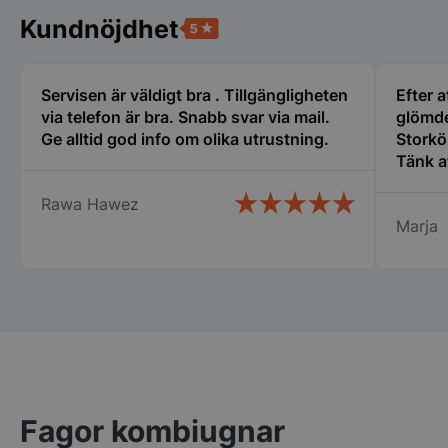
Kundnöjdhet
pys_session_limit
.storkoksbutiken
Google
Privacy Policy
Servisen är väldigt bra . Tillgängligheten
Efter a
via telefon är bra. Snabb svar via mail.
glömde
Ge alltid god info om olika utrustning.
Storkö
Tänk a
den gäl
Rawa Hawez
servic
Marja
bemöta
centru
Rekomm
CookieScriptConsent
CookieScript
storkoksbutiken
Fagor kombiugnar
PHPSESSID