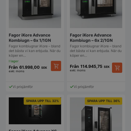
kan
kan
väljas
väljas
på
på
produktsidan
produkt
Fagor iKore Advance
Fagor iKore Advance
Kombiugn – 6x 1/1GN
Kombiugn – 6x 2/1GN
Fagor kombiugnar iKore – bland
Fagor kombiugnar iKore – bland
det bästa vi kan erbjuda. När du
det bästa vi kan erbjuda. När du
köper en…
köper en…
Från
114.945,75
Från
61.998,00
SEK
SEK
exkl. moms
exkl. moms
Den
Den
här
här
produkten
produkt
Vi prisjämför
Vi prisjämför
har
har
flera
flera
varianter.
varianter
SPARA UPP TILL 32%
SPARA UPP TILL 36%
De
De
olika
olika
alternativen
alternat
kan
kan
väljas
väljas