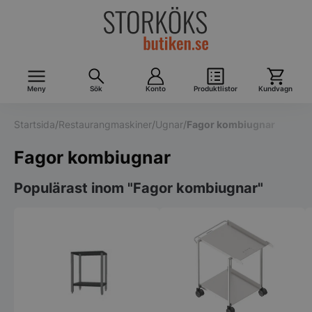
Meny
Sök
Konto
Produktlistor
Kundvagn
Startsida
/
Restaurangmaskiner
/
Ugnar
/
Fagor kombiugnar
Fagor kombiugnar
Populärast inom "Fagor kombiugnar"