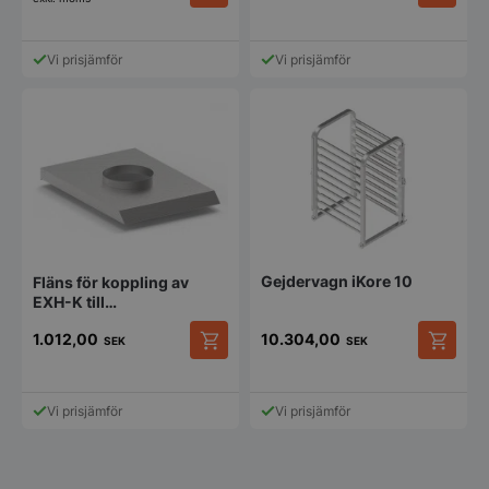
Den
här
produkten
Vi prisjämför
Vi prisjämför
har
Strikt nödvändigt
Prestanda
Inriktning
flera
varianter.
Funktioner
Oklassificerade
De
olika
Strikt nödvändiga kakor tillåter
alternativen
kärnwebbplatsfunktioner som användarinloggning
och kontohantering. Webbplatsen kan inte
kan
användas ordentligt utan strikt nödvändiga cookies.
väljas
på
Namn
Leverantör
/
Do
produktsidan
VISITOR_PRIVACY_METADATA
YouTube
Gejdervagn iKore 10
Fläns för koppling av
.youtube.com
EXH-K till
ventilationssystem
1.012,00
10.304,00
SEK
SEK
Vi prisjämför
Vi prisjämför