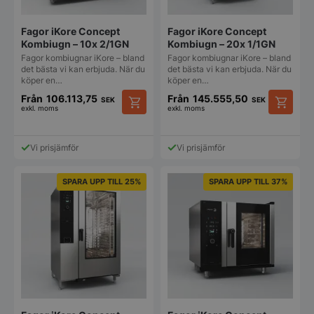
Fagor iKore Concept
Fagor iKore Concept
Kombiugn – 10x 2/1GN
Kombiugn – 20x 1/1GN
Fagor kombiugnar iKore – bland
Fagor kombiugnar iKore – bland
det bästa vi kan erbjuda. När du
det bästa vi kan erbjuda. När du
köper en…
köper en…
Från
106.113,75
Från
145.555,50
SEK
SEK
exkl. moms
exkl. moms
Den
Den
här
här
produkten
produkt
Vi prisjämför
Vi prisjämför
har
har
flera
flera
varianter.
varianter
SPARA UPP TILL 25%
SPARA UPP TILL 37%
De
De
olika
olika
alternativen
alternat
kan
kan
väljas
väljas
på
på
produktsidan
produkt