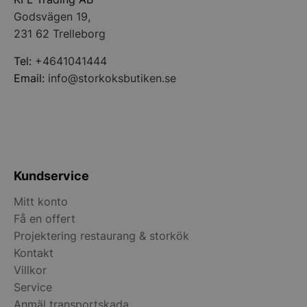
och kamp
.storko
LaSID
Session
Denna co
Quality Unit LLC
webbplat
Godsvägen 19,
försäljni
storkoksbutiken.se
wc_cart_created
storko
Analytic
231 62 Trelleborg
sbjs_first
.storkoksbutiken.se
Session
Denna co
användar
lagra in
wc_cart_hash_[abcdef0123456789]{32}
storko
användar
MR
1 vecka
Detta är 
Microsoft
Tel:
+4641041444
på webbp
parts coo
Corporation
detaljer
Email:
info@storkoksbutiken.se
för att m
.c.bing.com
vilken a
webbplats
väg de t
analys.
och söko
deras pl
MR
1 vecka
Detta är 
Microsoft
det förs
parts coo
Corporation
informat
för att m
.c.clarity.ms
analyser
webbplats
webbpla
analys.
genom at
använda
Kundservice
_fbp
2
Används a
Meta Platform
månader
leverera e
Inc.
sbjs_session
.storkoksbutiken.se
29
Denna co
4 veckor
reklampr
.storkoksbutiken.se
minuter
spåra an
Mitt konto
realtidsb
54
sessioner
tredjepa
Få en offert
sekunder
webbpla
användba
ANONCHK
9
Denna co
Microsoft
Projektering restaurang & storkök
till att 
minuter
informat
Corporation
interage
Kontakt
48
slutanvä
.c.clarity.ms
sekunder
webbplats
pysTrafficSource
.storkoksbutiken.se
1 vecka
Denna co
Villkor
som slut
identifier
sett inna
webbplat
Service
nämnda w
till att 
Anmäl transportskada
anländer