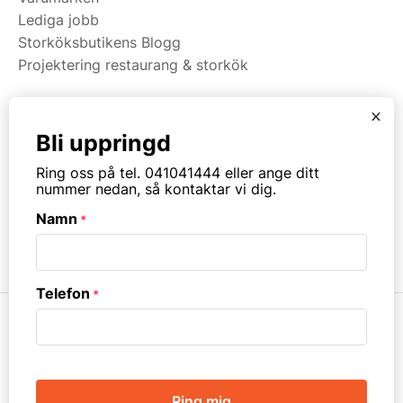
Lediga jobb
Storköksbutikens Blogg
Projektering restaurang & storkök
x
Kategorier
Bli uppringd
Restaurangmaskiner
Ring oss på tel. 041041444 eller ange ditt
Kök & Matsal
nummer nedan, så kontaktar vi dig.
Köksinredning & Rostfritt
Namn
*
Restaurangmöbler
Ribbväggar & Akustik
Telefon
*
CAPTCHA