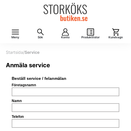
Meny
Sök
Konto
Produktlistor
Kundvagn
Startsida
/
Service
Anmäla service