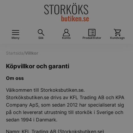
Meny
Sök
Konto
Produktlistor
Kundvagn
Startsida
/
Villkor
Köpvillkor och garanti
Om oss
Välkommen till Storkoksbutiken.se.
Storköksbutiken.se drivs av KFL Trading AB och KPA
Company ApS, som sedan 2012 har specialiserat sig
på och levererat utrustning till storkök i Sverige och
sedan 1994 i Danmark.
Namn: KFL Trading AB (Storkoksbutiken.se)