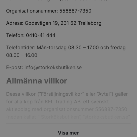
Organisationsnummer: 556887-7350
Adress: Godsvägen 19, 231 62 Trelleborg
Telefon: 0410-41 444
Telefontider: Mån-torsdag 08.30 – 17.00 och fredag
08.00 – 16.00
E-post:
info@storkoksbutiken.se
Allmänna villkor
Dessa villkor (”Försäljningsvillkor” eller ”Avtal”) gäller
för alla köp från KFL Trading AB, ett svenskt
aktiebolag med organisationsnummer 556887-7350
(nedan kallat ” Storköksbutiken”, ”storkoksbutiken.se”,
”Säljare”, ”vi” eller ”oss”).
Visa mer
När du köper varor och tjänster från oss samtycker