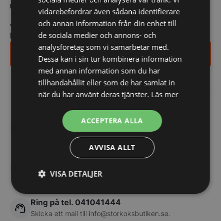
Priser och betalning
relevanta erbjudanden och information till dig.
vidarebefordrar även sådana identifierare
Våra annonserade och på annat sätt angivna priser
och annan information från din enhet till
*
indicates required
inkluderar inte mervärdesskatt (”moms”). När du gör
de sociala medier och annons- och
E-post
*
din beställning kan priset på varorna och tjänsterna
analysföretag som vi samarbetar med.
Ja tack, anmäl mig
ha ändrats. Bekräfta priset inklusive alla artiklar innan
Dessa kan i sin tur kombinera information
du skickar din beställning.
med annan information som du har
tillhandahållit eller som de har samlat in
Emballlage och hanteringsgebyr (fn 45kr) tillkommer
när du har använt deras tjänster.
Läs mer
på alla order.
Vi accepterar betalning via banköverföring och de
Frakt från 199 kr
ACCEPTERA ALLA
flesta typer av kredit- eller betalkort. Vi debiterar
Vi skickar med DHL
betalningar med kredit- och betalkort när
AVVISA ALLT
beställningen lämnar vårt lager. Vi accepterar
AAA Rating
kontanter men endast på en utsedd försäljningsplats i
Högsta kreditvärdighet
VISA DETALJER
vår fysiska butik.
Strikt
Prestanda
Inriktning
Varor eller tjänster köpta på kredit måste betalas
Ring på tel. 041041444
nödvändigt
inom 10 dagar från vårt fakturadatum såvida inte
Skicka ett mail till
info@storkoksbutiken.se
.