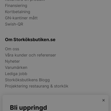
__lc_cid
On Direct Busin
Finansiering
Services Limite
.accounts.livech
Kortbetalning
GN-kantiner mått
__lc_cst
On Direct Busin
Services Limite
Swish-QR
.accounts.livech
wp_woocommerce_session_[abcdef0123456789]
storkoksbutiken
Om Storköksbutiken.se
{32}
Om oss
woocommerce_cart_hash
Automattic Inc
Våra kunder och referenser
storkoksbutiken
Nyheter
Varumärken
Lediga jobb
woocommerce_items_in_cart
Automattic Inc
storkoksbutiken
Storköksbutikens Blogg
Projektering restaurang & storkök
woocommerce_recently_viewed
Automattic Inc
x
storkoksbutiken
Kategorier
Bli uppringd
Restaurangmaskiner