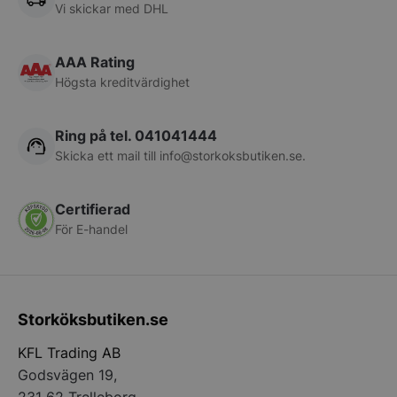
Vi skickar med DHL
pys_session_limit
.storkoksbutiken
Google
Privacy Policy
AAA Rating
Högsta kreditvärdighet
Ring på tel. 041041444
Skicka ett mail till
info@storkoksbutiken.se
.
Certifierad
CookieScriptConsent
CookieScript
För E-handel
storkoksbutiken
Storköksbutiken.se
KFL Trading AB
Godsvägen 19,
PHPSESSID
PHP.net
storkoksbutiken