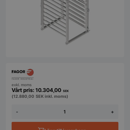
exkl. moms
10.304,00
SEK
(
12.880,00
SEK
inkl. moms)
Gejdervagn
-
+
iKore
10
mängd