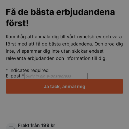
för er hjälpen
Få de bästa erbjudandena
Strikt nödvändigt
Prestanda
Inriktning
först!
Funktioner
Oklassificerade
Strikt nödvändiga kakor tillåter
Kom ihåg att anmäla dig till vårt nyhetsbrev och vara
kärnwebbplatsfunktioner som användarinloggning
och kontohantering. Webbplatsen kan inte
först med att få de bästa erbjudandena. Och oroa dig
användas ordentligt utan strikt nödvändiga cookies.
inte, vi spammar dig inte utan skickar endast
Namn
Leverantör
/
Do
relevanta erbjudanden och information till dig.
VISITOR_PRIVACY_METADATA
YouTube
.youtube.com
*
indicates required
E-post
*
Ja tack, anmäl mig
Frakt från 199 kr