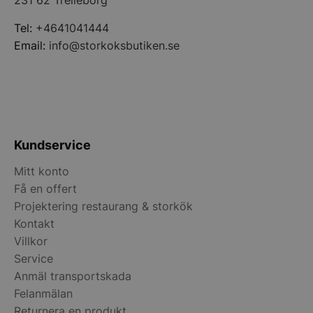
231 62 Trelleborg
Tel:
+4641041444
Email:
info@storkoksbutiken.se
Kundservice
Mitt konto
Få en offert
pys_start_session
.storkoksbutiken
Projektering restaurang & storkök
Kontakt
Villkor
Service
Anmäl transportskada
Felanmälan
Returnera en produkt