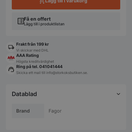
Lägg till i varukorg
Få en offert
Lägg till i produktlistan
Frakt från 199 kr
Vi skickar med DHL
AAA Rating
Högsta kreditvärdighet
Ring på tel. 041041444
Skicka ett mail till
info@storkoksbutiken.se
.
Datablad
Brand
Fagor