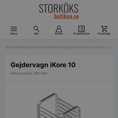
Meny
Sök
Konto
Produktlistor
Kundvagn
Startsida
/
Alla produkter
/
Restaurangmaskiner
/
Ugnar
/
Gejdervagn 
Gejdervagn iKore 10
Artikelnummer: 19011561