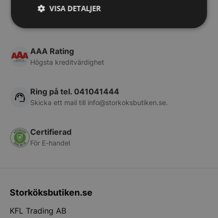
VISA DETALJER
Frakt från 199 kr
Vi skickar med DHL
Strikt
Prestanda
Inriktning
nödvändigt
AAA Rating
Högsta kreditvärdighet
Funktioner
Oklassificerade
Ring på tel. 041041444
Skicka ett mail till
info@storkoksbutiken.se
.
Certifierad
För E-handel
Strikt nödvändigt
Prestanda
Inriktning
Funktioner
Oklassificerade
Strikt nödvändiga kakor tillåter
kärnwebbplatsfunktioner som användarinloggning
och kontohantering. Webbplatsen kan inte
Storköksbutiken.se
användas ordentligt utan strikt nödvändiga cookies.
KFL Trading AB
Namn
Leverantör
/
Do