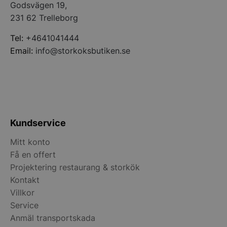
Godsvägen 19,
VISITOR_PRIVACY_METADATA
YouTube
231 62 Trelleborg
.youtube.com
Tel:
+4641041444
Email:
info@storkoksbutiken.se
Kundservice
pys_session_limit
.storkoksbutiken
Google
Mitt konto
Privacy Policy
Få en offert
Projektering restaurang & storkök
Kontakt
Villkor
Service
Anmäl transportskada