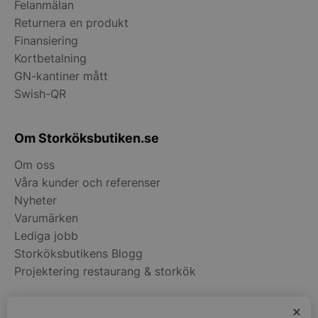
Felanmälan
Returnera en produkt
CookieScriptConsent
CookieScript
Finansiering
storkoksbutiken
Kortbetalning
GN-kantiner mått
Swish-QR
Om Storköksbutiken.se
PHPSESSID
PHP.net
Om oss
storkoksbutiken
Våra kunder och referenser
Nyheter
Varumärken
Lediga jobb
Storköksbutikens Blogg
Projektering restaurang & storkök
x
Kategorier