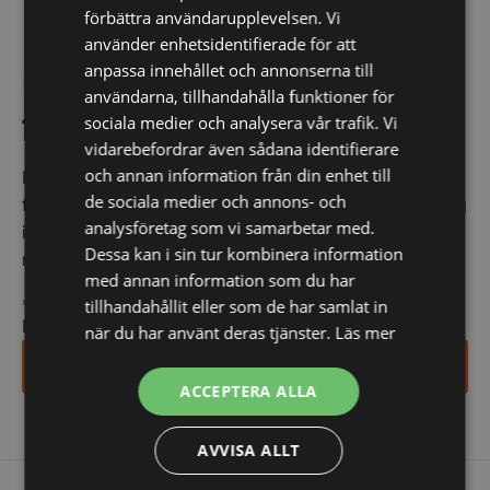
förbättra användarupplevelsen. Vi
använder enhetsidentifierade för att
anpassa innehållet och annonserna till
Få de bästa erbjudandena
användarna, tillhandahålla funktioner för
först!
sociala medier och analysera vår trafik. Vi
vidarebefordrar även sådana identifierare
och annan information från din enhet till
Kom ihåg att anmäla dig till vårt nyhetsbrev och vara
de sociala medier och annons- och
först med att få de bästa erbjudandena. Och oroa dig
analysföretag som vi samarbetar med.
inte, vi spammar dig inte utan skickar endast
Dessa kan i sin tur kombinera information
relevanta erbjudanden och information till dig.
med annan information som du har
*
indicates required
tillhandahållit eller som de har samlat in
E-post
*
när du har använt deras tjänster.
Läs mer
Ja tack, anmäl mig
ACCEPTERA ALLA
AVVISA ALLT