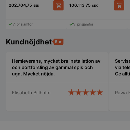
VISITOR_PRIVACY_METADATA
YouTube
202.704,75
106.113,75
.youtube.com
SEK
SEK
Den
Den
här
här
produkten
produk
Vi prisjämför
Vi prisjämför
har
har
flera
flera
varianter.
variant
Kundnöjdhet
De
De
olika
olika
alternativen
alterna
kan
kan
Hemleverans, mycket bra installation av
Servise
väljas
väljas
och bortforsling av gammal spis och
via tel
på
på
ugn. Mycket nöjda.
Ge allt
pys_session_limit
.storkoksbutiken
produktsidan
produk
Google
Privacy Policy
Elisabeth Billholm
Rawa 