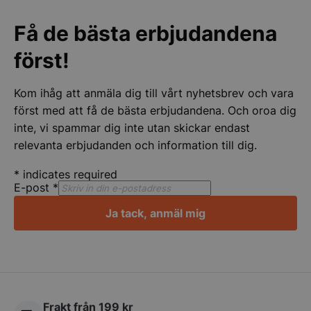
CookieScriptConsent
CookieScript
Få de bästa erbjudandena
storkoksbutiken
först!
Kom ihåg att anmäla dig till vårt nyhetsbrev och vara
först med att få de bästa erbjudandena. Och oroa dig
inte, vi spammar dig inte utan skickar endast
PHPSESSID
PHP.net
relevanta erbjudanden och information till dig.
storkoksbutiken
*
indicates required
E-post
*
Ja tack, anmäl mig
Frakt från 199 kr