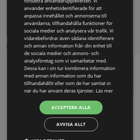
förbättra användarupplevelsen. Vi
använder enhetsidentifierade för att
anpassa innehållet och annonserna till
Vi prisjämför - Klicka här
användarna, tillhandahålla funktioner för
sociala medier och analysera vår trafik. Vi
vidarebefordrar även sådana identifierare
Andra köpte även
och annan information från din enhet till
de sociala medier och annons- och
analysföretag som vi samarbetar med.
Dessa kan i sin tur kombinera information
med annan information som du har
tillhandahållit eller som de har samlat in
när du har använt deras tjänster.
Läs mer
Induktionsspis 2 zoner
ACCEPTERA ALLA
AVVISA ALLT