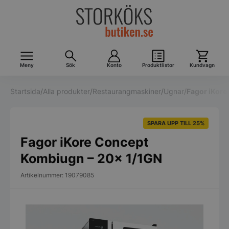
Meny
Sök
Konto
Produktlistor
Kundvagn
Startsida
/
Alla produkter
/
Restaurangmaskiner
/
Ugnar
/
Fagor iKore
SPARA UPP TILL 25%
Fagor iKore Concept
Kombiugn – 20x 1/1GN
Artikelnummer: 19079085