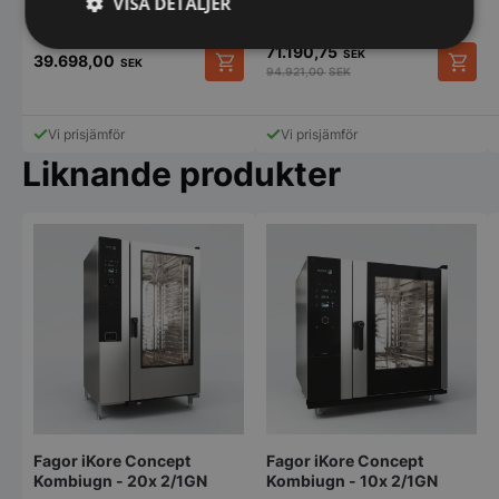
VISA DETALJER
Serveringsvagn "Break"
Strikt
Prestanda
Inriktning
71.190,75
SEK
39.698,00
SEK
nödvändigt
94.921,00
SEK
Vi prisjämför
Vi prisjämför
Funktioner
Oklassificerade
Liknande produkter
Strikt nödvändigt
Prestanda
Inriktning
Funktioner
Oklassificerade
Strikt nödvändiga kakor tillåter
kärnwebbplatsfunktioner som användarinloggning
och kontohantering. Webbplatsen kan inte
användas ordentligt utan strikt nödvändiga cookies.
Fagor iKore Concept
Fagor iKore Concept
Namn
Leverantör
/
Do
Kombiugn - 20x 2/1GN
Kombiugn - 10x 2/1GN