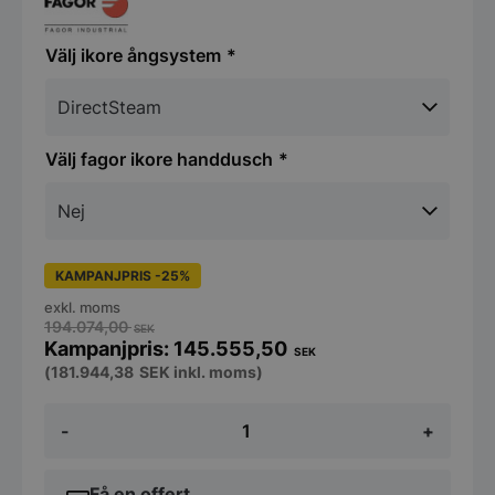
ikore ångsystem
fagor ikore handdusch
KAMPANJPRIS -25%
exkl. moms
194.074,00
SEK
145.555,50
SEK
(
181.944,38
SEK
inkl. moms)
Fagor
-
+
iKore
Concept
Kombiugn
-
Få en offert