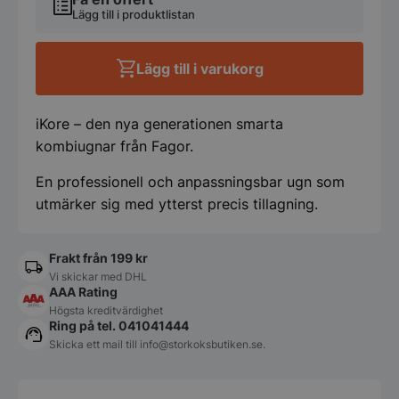
20x
Lägg till i produktlistan
1/1GN
mängd
Lägg till i varukorg
iKore – den nya generationen smarta
kombiugnar från Fagor.
En professionell och anpassningsbar ugn som
utmärker sig med ytterst precis tillagning.
Frakt från 199 kr
Vi skickar med DHL
AAA Rating
Högsta kreditvärdighet
Ring på tel. 041041444
Skicka ett mail till
info@storkoksbutiken.se
.