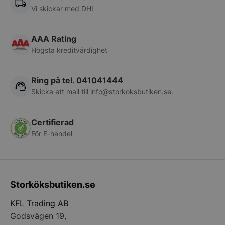
Vi skickar med DHL
pys_start_session
.storkoksbutiken
AAA Rating
Högsta kreditvärdighet
Ring på tel. 041041444
Skicka ett mail till
info@storkoksbutiken.se
.
__lc_cid
On Direct Busin
Certifierad
Services Limite
.accounts.livech
För E-handel
__lc_cst
On Direct Busin
Services Limite
.accounts.livech
Storköksbutiken.se
wp_woocommerce_session_[abcdef0123456789]
storkoksbutiken
{32}
KFL Trading AB
Godsvägen 19,
woocommerce_cart_hash
Automattic Inc