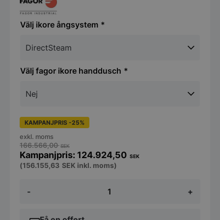
ikore ångsystem
fagor ikore handdusch
KAMPANJPRIS -25%
exkl. moms
166.566,00
SEK
124.924,50
SEK
(
156.155,63
SEK
inkl. moms)
Fagor
-
+
iKore
Advance
Kombiugn
-
Få en offert