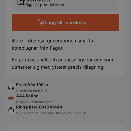
10x
Lägg till i produktlistan
2/1GN
mängd
Lägg till i varukorg
iKore – den nya generationen smarta
kombiugnar från Fagor.
En professionell och anpassningsbar ugn som
utmärker sig med ytterst precis tillagning.
Frakt från 199 kr
Vi skickar med DHL
AAA Rating
Högsta kreditvärdighet
Ring på tel. 041041444
Skicka ett mail till
info@storkoksbutiken.se
.