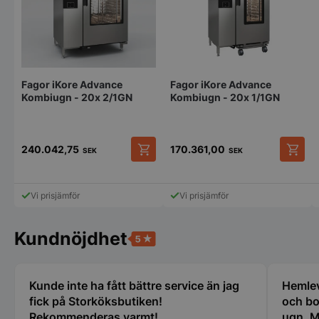
kärnwebbplatsfunktioner som användarinloggning
och kontohantering. Webbplatsen kan inte
användas ordentligt utan strikt nödvändiga cookies.
Namn
Leverantör
/
Do
VISITOR_PRIVACY_METADATA
YouTube
.youtube.com
Fagor iKore Advance
Fagor iKore Advance
Kombiugn - 20x 2/1GN
Kombiugn - 20x 1/1GN
240.042,75
170.361,00
SEK
SEK
Den
Den
här
här
produkten
produk
Vi prisjämför
Vi prisjämför
har
har
flera
flera
varianter.
variant
Kundnöjdhet
De
De
pys_session_limit
.storkoksbutiken
Google
olika
olika
Privacy Policy
alternativen
alterna
kan
kan
Kunde inte ha fått bättre service än jag
Hemlev
väljas
väljas
fick på Storköksbutiken!
och bo
på
på
Rekommenderas varmt!
ugn. M