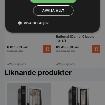
AVVISA ALLT
Konvektionsugn med ånga
– 4x 438×315 mm | 230V |
2670W
VISA DETALJER
Strikt
Prestanda
Inriktning
Rational iCombi Classic
nödvändigt
10-1/1
6.855,00
83.498,00
SEK
SEK
9.140,00
SEK
128.600,00
SEK
Funktioner
Oklassificerade
Vi prisjämför
Vi prisjämför
Liknande produkter
Strikt nödvändigt
Prestanda
Inriktning
Funktioner
Oklassificerade
Strikt nödvändiga kakor tillåter