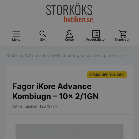
Meny
Sök
Konto
Produktlistor
Kundvagn
Startsida
/
Alla produkter
/
Restaurangmaskiner
/
Ugnar
/
Fagor kombi
SPARA UPP TILL 25%
Fagor iKore Advance
Kombiugn – 10x 2/1GN
Artikelnummer: 19079784