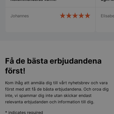
produktsidan
produk
Johannes
Elisabe
CookieScriptConsent
CookieScript
storkoksbutiken
Få de bästa erbjudandena
först!
PHPSESSID
PHP.net
storkoksbutiken
Kom ihåg att anmäla dig till vårt nyhetsbrev och vara
först med att få de bästa erbjudandena. Och oroa dig
inte, vi spammar dig inte utan skickar endast
relevanta erbjudanden och information till dig.
*
indicates required