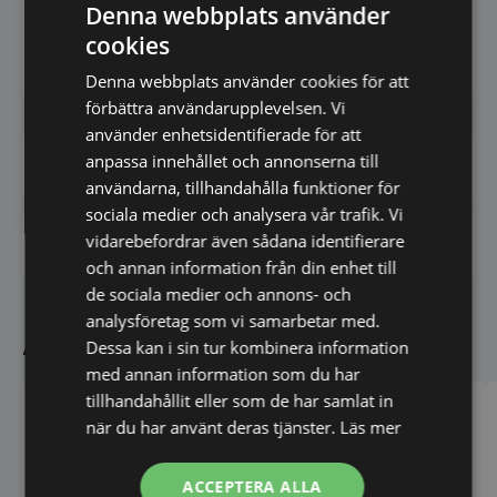
Denna webbplats använder
– Koppla din ugn och tillgå den via dator, mobil
eller platta.
cookies
Denna webbplats använder cookies för att
förbättra användarupplevelsen. Vi
använder enhetsidentifierade för att
anpassa innehållet och annonserna till
Har du frågor om produkten? Klicka här
användarna, tillhandahålla funktioner för
sociala medier och analysera vår trafik. Vi
vidarebefordrar även sådana identifierare
Vi prisjämför - Klicka här
och annan information från din enhet till
de sociala medier och annons- och
analysföretag som vi samarbetar med.
Andra köpte även
Dessa kan i sin tur kombinera information
med annan information som du har
tillhandahållit eller som de har samlat in
när du har använt deras tjänster.
Läs mer
ACCEPTERA ALLA