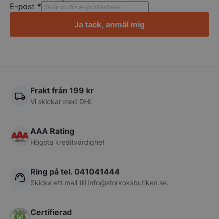
E-post
*
Ja tack, anmäl mig
pys_start_session
.storkoksbutiken
Frakt från 199 kr
Vi skickar med DHL
AAA Rating
Högsta kreditvärdighet
__lc_cid
On Direct Busin
Services Limite
Ring på tel. 041041444
.accounts.livech
Skicka ett mail till
info@storkoksbutiken.se
.
__lc_cst
On Direct Busin
Services Limite
.accounts.livech
Certifierad