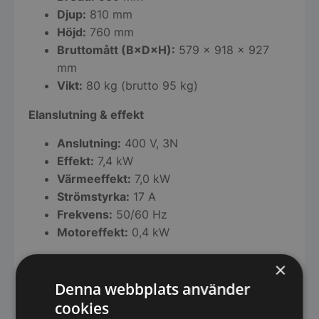
Djup:
810 mm
Höjd:
760 mm
Bruttomått (B×D×H):
579 × 918 × 927
mm
Vikt:
80 kg (brutto 95 kg)
Elanslutning & effekt
Anslutning:
400 V, 3N
Effekt:
7,4 kW
Värmeeffekt:
7,0 kW
Strömstyrka:
17 A
Frekvens:
50/60 Hz
Motoreffekt:
0,4 kW
Vatten & avlopp
×
Denna webbplats använder
Vattentryck:
2–4 bar
cookies
Vattenanslutning:
3/4”