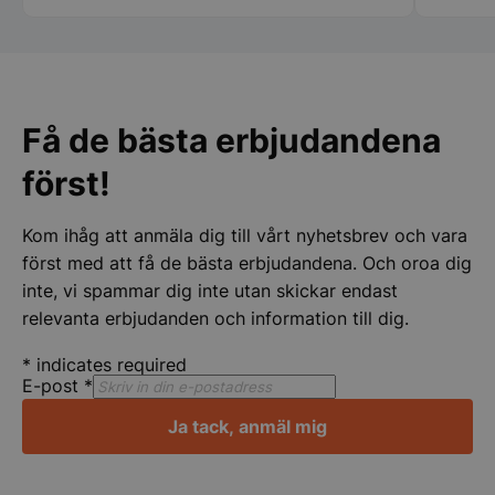
woocommerce_cart_hash
Automattic Inc
storkoksbutiken
Få de bästa erbjudandena
woocommerce_items_in_cart
Automattic Inc
storkoksbutiken
först!
woocommerce_recently_viewed
Automattic Inc
Kom ihåg att anmäla dig till vårt nyhetsbrev och vara
storkoksbutiken
först med att få de bästa erbjudandena. Och oroa dig
inte, vi spammar dig inte utan skickar endast
relevanta erbjudanden och information till dig.
Namn
Levera
*
indicates required
Leverantör
/
Namn
Utgång
Beskrivni
__telemetric.v
.storko
Leverantör
Domän
/
E-post
*
Namn
Utgång
Beskrivn
Domän
pys_first_visit
.storkoksbutiken.se
1
Denna co
Leverantör
/
Namn
__Secure-YNID
Ja tack, anmäl mig
Utgång
Beskrivn
.youtu
vecka
används f
sbjs_migrations
.storkoksbutiken.se
Session
Denna co
Domän
bestämma
spåra an
gången a
och migr
YSC
Session
Denna coo
Google LLC
besökte 
sidor ell
YouTube f
.youtube.com
__Secure-ROLLOUT_TOKEN
.youtu
för att fö
webbplat