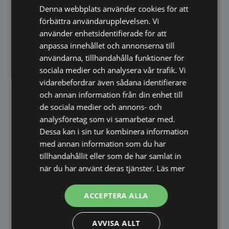
Avlopp:
Ø 40 mm
Denna webbplats använder cookies för att
Max vattenförbrukning:
ca 10 l/timme
förbättra användarupplevelsen. Vi
Krav:
Avhärdat kallvatten rekommenderas
använder enhetsidentifierade för att
anpassa innehållet och annonserna till
Styrning & smarta funktioner
användarna, tillhandahålla funktioner för
sociala medier och analysera vår trafik. Vi
Pekskärm:
10,1” FagorTouch
vidarebefordrar även sådana identifierare
Förprogrammerade recept:
200 st
och annan information från din enhet till
Egna recept:
Obegränsat antal (upp till 9
de sociala medier och annons- och
steg)
analysföretag som vi samarbetar med.
Kärntemperaturgivare:
EZ-Sensor med 4
Dessa kan i sin tur kombinera information
mätpunkter
med annan information som du har
Fläktsystem:
6 hastigheter med auto-
tillhandahållit eller som de har samlat in
reverse
när du har använt deras tjänster.
Läs mer
Fuktkontroll:
Sensorstyrd, 1 % precision
Rengöring & uppkoppling
ACCEPTERA ALLA
Rengöringssystem:
iWashing Solid
AVVISA ALLT
(automatiskt)