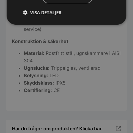
Uppkoppling:
Wi-Fi & Ethernet
VISA DETALJER
(FagorKonnect)
Fjärrövervakning:
Ja (ugn, rengöring &
Strikt
Prestanda
Inriktning
service)
nödvändigt
Konstruktion & säkerhet
Material:
Rostfritt stål, ugnskammare i AISI
Funktioner
Oklassificerade
304
Ugnslucka:
Trippelglas, ventilerad
Belysning:
LED
Skyddsklass:
IPX5
Certifiering:
CE
Strikt nödvändigt
Prestanda
Inriktning
Funktioner
Oklassificerade
Strikt nödvändiga kakor tillåter
kärnwebbplatsfunktioner som användarinloggning
och kontohantering. Webbplatsen kan inte
Har du frågor om produkten? Klicka här
användas ordentligt utan strikt nödvändiga cookies.