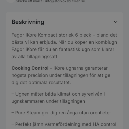
Skicka ett mail till
info@storkoksbutiken.se
.
Beskrivning
Fagor iKore Kompact storlek 6 bleck – bland det
bästa vi kan erbjuda. När du köper en kombiugn
Fagor iKore får du en fantastisk ugn som klarar
av alla tillagningssätt
Cooking Control
– iKore ugnarna garanterar
högsta precision under tillagningen för att ge
dig det optimala resultatet.
– Ugnen mäter båda klimat och syrenivån i
ugnskammaren under tillagningen
– Pure Steam ger dig ren ånga utan orenheter
– Perfekt jämn värmefördelning med HA control