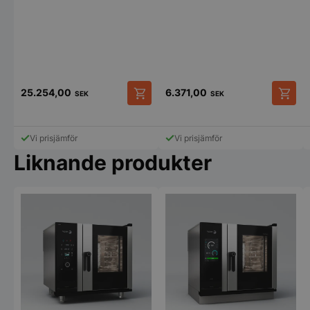
CookieScriptConsent
CookieScript
storkoksbutiken
25.254,00
6.371,00
SEK
SEK
Vi prisjämför
Vi prisjämför
Liknande produkter
PHPSESSID
PHP.net
storkoksbutiken