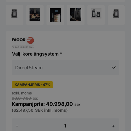
ikore ångsystem
KAMPANJPRIS -47%
exkl. moms
93.817,00
SEK
49.998,00
SEK
(
62.497,50
SEK
inkl. moms)
Fagor
-
+
iKore