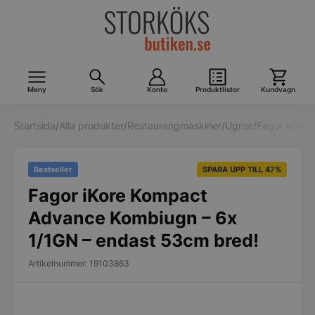
Meny
Sök
Konto
Produktlistor
Kundvagn
Startsida
/
Alla produkter
/
Restaurangmaskiner
/
Ugnar
/
Fagor kombi
Bestseller
SPARA UPP TILL 47%
Fagor iKore Kompact
Advance Kombiugn – 6x
1/1GN – endast 53cm bred!
Artikelnummer: 19103863