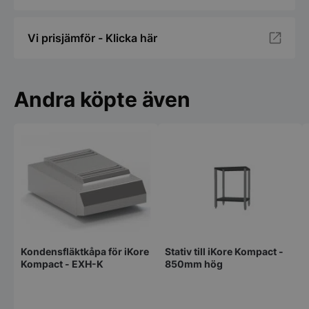
Namn
Leverantör
/
Do
VISITOR_PRIVACY_METADATA
YouTube
Vi prisjämför - Klicka här
.youtube.com
Andra köpte även
pys_session_limit
.storkoksbutiken
Google
Privacy Policy
Kondensfläktkåpa för iKore
Stativ till iKore Kompact -
Kompact - EXH-K
850mm hög