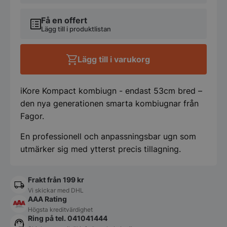
Kompact
Advance
Kombiugn
Få en offert
-
Lägg till i produktlistan
6x
1/1GN
-
Lägg till i varukorg
endast
53cm
bred!
iKore Kompact kombiugn - endast 53cm bred –
mängd
den nya generationen smarta kombiugnar från
Fagor.
En professionell och anpassningsbar ugn som
utmärker sig med ytterst precis tillagning.
Frakt från 199 kr
Vi skickar med DHL
AAA Rating
Högsta kreditvärdighet
Ring på tel. 041041444