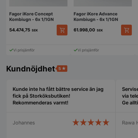
Fagor iKore Concept
Fagor iKore Advance
Kombiugn - 6x 1/1GN
Kombiugn - 6x 1/1GN
54.474,75
61.998,00
SEK
SEK
pys_start_session
.storkoksbutiken
Den
Den
här
här
produkten
produk
Vi prisjämför
Vi prisjämför
har
har
flera
flera
varianter.
variant
Kundnöjdhet
De
De
olika
olika
alternativen
alterna
__lc_cid
On Direct Busin
kan
kan
Kunde inte ha fått bättre service än jag
Servise
Services Limite
väljas
väljas
.accounts.livech
fick på Storköksbutiken!
via tel
på
på
Rekommenderas varmt!
Ge allt
produktsidan
produk
__lc_cst
On Direct Busin
Services Limite
.accounts.livech
Johannes
Rawa 
wp_woocommerce_session_[abcdef0123456789]
storkoksbutiken
{32}