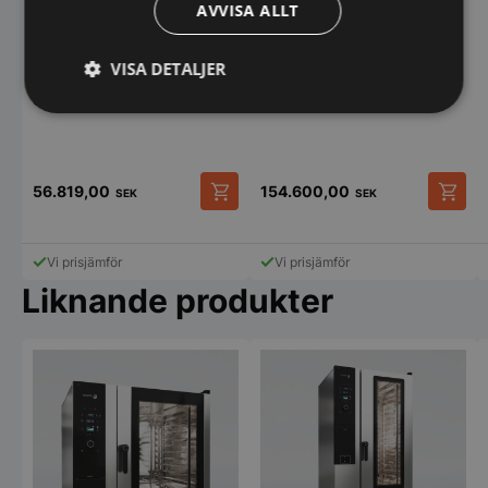
AVVISA ALLT
VISA DETALJER
Bake Off / bakugn för 10 x
60×40 plåtar, Primax DTE
Strikt
Prestanda
Inriktning
910
nödvändigt
56.819,00
154.600,00
SEK
SEK
Funktioner
Oklassificerade
Vi prisjämför
Vi prisjämför
Liknande produkter
Strikt nödvändigt
Prestanda
Inriktning
Funktioner
Oklassificerade
Strikt nödvändiga kakor tillåter
kärnwebbplatsfunktioner som användarinloggning
och kontohantering. Webbplatsen kan inte