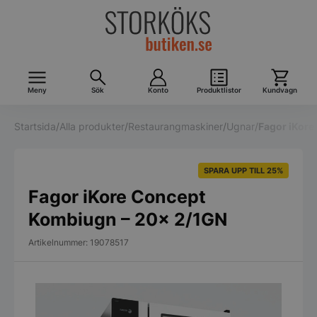
Meny
Sök
Konto
Produktlistor
Kundvagn
Startsida
/
Alla produkter
/
Restaurangmaskiner
/
Ugnar
/
Fagor iKor
SPARA UPP TILL 25%
Fagor iKore Concept
Kombiugn – 20x 2/1GN
Artikelnummer: 19078517