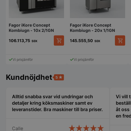
användas ordentligt utan strikt nödvändiga cookies.
Namn
Leverantör
/
Do
VISITOR_PRIVACY_METADATA
YouTube
.youtube.com
Fagor iKore Concept
Fagor iKore Concept
Kombiugn - 10x 2/1GN
Kombiugn - 20x 1/1GN
106.113,75
145.555,50
SEK
SEK
Den
Den
här
här
produkten
produk
Vi prisjämför
Vi prisjämför
har
har
flera
flera
varianter.
variant
Kundnöjdhet
De
De
olika
olika
alternativen
alterna
pys_session_limit
.storkoksbutiken
Google
kan
kan
Alltid snabba svar vid undringar och
Vi vill
Privacy Policy
väljas
väljas
detaljer kring köksmaskiner samt ev
bestäl
på
på
leveranstider. Bra maskiner till bra priser.
åt oss
produktsidan
produk
en fred
oss i 
Calle
många 