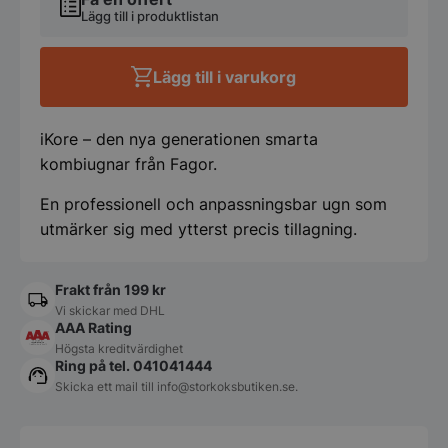
20x
Lägg till i produktlistan
2/1GN
mängd
Lägg till i varukorg
iKore – den nya generationen smarta
kombiugnar från Fagor.
En professionell och anpassningsbar ugn som
utmärker sig med ytterst precis tillagning.
Frakt från 199 kr
Vi skickar med DHL
AAA Rating
Högsta kreditvärdighet
Ring på tel. 041041444
Skicka ett mail till
info@storkoksbutiken.se
.