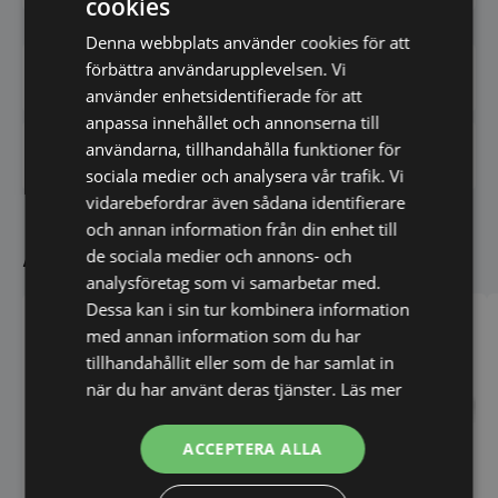
cookies
Denna webbplats använder cookies för att
förbättra användarupplevelsen. Vi
Har du frågor om produkten? Klicka här
använder enhetsidentifierade för att
anpassa innehållet och annonserna till
användarna, tillhandahålla funktioner för
Vi prisjämför - Klicka här
sociala medier och analysera vår trafik. Vi
vidarebefordrar även sådana identifierare
och annan information från din enhet till
Andra köpte även
de sociala medier och annons- och
analysföretag som vi samarbetar med.
Dessa kan i sin tur kombinera information
med annan information som du har
tillhandahållit eller som de har samlat in
när du har använt deras tjänster.
Läs mer
ACCEPTERA ALLA
Bageriugn, Invoq Bake 9,
Hounö