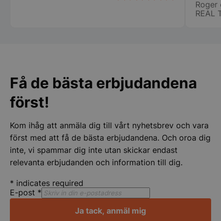
Roger 
vi fic
REAL 
stora ca
specie
chauff
CookieScriptConsent
CookieScript
ihåg namnet på.
storkoksbutiken
att ha
för er 
Få de bästa erbjudandena
först!
Kom ihåg att anmäla dig till vårt nyhetsbrev och vara
PHPSESSID
PHP.net
först med att få de bästa erbjudandena. Och oroa dig
storkoksbutiken
inte, vi spammar dig inte utan skickar endast
relevanta erbjudanden och information till dig.
*
indicates required
E-post
*
Ja tack, anmäl mig