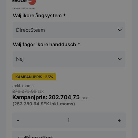
ikore ångsystem
fagor ikore handdusch
KAMPANJPRIS -25%
exkl. moms
270.273,00
SEK
202.704,75
SEK
(
253.380,94
SEK
inkl. moms)
Fagor
-
+
iKore
Concept
Kombiugn
-
Få en offert