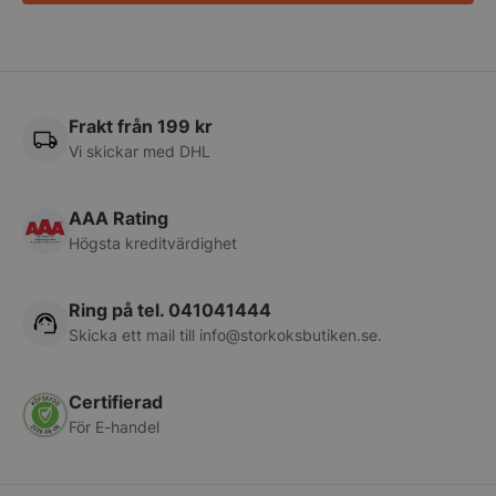
Frakt från 199 kr
pys_start_session
.storkoksbutiken
Vi skickar med DHL
AAA Rating
Högsta kreditvärdighet
Ring på tel. 041041444
__lc_cid
On Direct Busin
Skicka ett mail till
info@storkoksbutiken.se
.
Services Limite
.accounts.livech
Certifierad
__lc_cst
On Direct Busin
Services Limite
För E-handel
.accounts.livech
wp_woocommerce_session_[abcdef0123456789]
storkoksbutiken