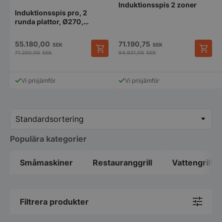
Induktionsspis 2 zoner
Induktionsspis pro, 2
runda plattor, Ø270,
470x800x900mm, Norqi
55.180,00
71.190,75
SEK
SEK
71.200,00
SEK
94.921,00
SEK
Vi prisjämför
Vi prisjämför
Populära kategorier
Småmaskiner
Restauranggrill
Vattengrill
Filtrera produkter