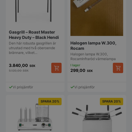
Gasgrill – Roast Master
Heavy Duty – Black Hendi
Halogen lampa W.300,
Den här robusta gasgrillen är
Rocam
utrustad med två oberoende
brännare, vilket…
Halogen lampa W.300,
RocamInfraröd värmelampa
3.840,00
SEK
299,00
5.120,00
SEK
SEK
Vi prisjämför
Vi prisjämför
SPARA 20%
SPARA 20%