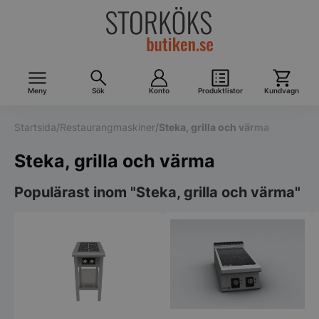
Meny
Sök
Konto
Produktlistor
Kundvagn
Startsida
/
Restaurangmaskiner
/
Steka, grilla och värma
Steka, grilla och värma
Populärast inom "Steka, grilla och värma"