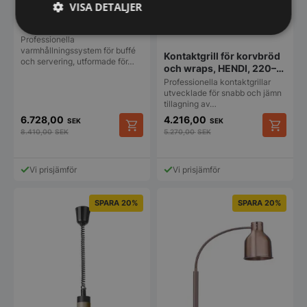
VISA DETALJER
Varmhållningssystem
Thermosystem 4, HENDI,
Strikt
Prestanda
Inriktning
16L
Professionella
nödvändigt
varmhållningssystem för buffé
Kontaktgrill för korvbröd
och servering, utformade för…
och wraps, HENDI, 220–
240V/1800W,
Professionella kontaktgrillar
385x285x(H)254 mm
utvecklade för snabb och jämn
Funktioner
Oklassificerade
tillagning av…
6.728,00
4.216,00
SEK
SEK
8.410,00
SEK
5.270,00
SEK
Vi prisjämför
Vi prisjämför
Strikt nödvändigt
Prestanda
Inriktning
SPARA 20%
SPARA 20%
Funktioner
Oklassificerade
Strikt nödvändiga kakor tillåter
kärnwebbplatsfunktioner som användarinloggning
och kontohantering. Webbplatsen kan inte
användas ordentligt utan strikt nödvändiga cookies.
Namn
Leverantör
/
Do