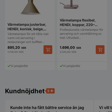
VISITOR_PRIVACY_METADATA
YouTube
.youtube.com
Värmelampa flexibel,
Värmelampa justerbar,
HENDI, koppar, 220–
HENDI, konisk, beige,
240V/250W,
Professionella värmelampor för
230V/250W,
268x203x(H)660 mm
servering och varmhållning av
Värmelampor för att hålla mat
Ø275x(H)250 mm
mat. Utrustad…
varm vid servering i
restauranger och bufféer.…
895,20
1.696,00
SEK
SEK
1.119,00
SEK
2.120,00
SEK
Vi prisjämför
Vi prisjämför
pys_session_limit
.storkoksbutiken
Google
Privacy Policy
Kundnöjdhet
Kunde inte ha fått bättre service än jag
Vi vill