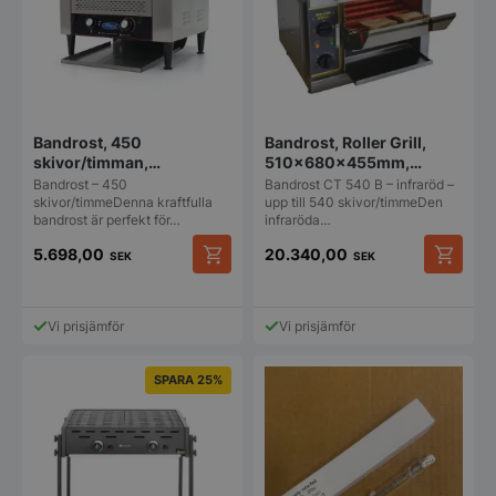
Bandrost, 450
Bandrost, Roller Grill,
skivor/timman,
510x680x455mm,
500x740x430mm,
230V/2,65kW
Bandrost – 450
Bandrost CT 540 B – infraröd –
230V/2,6kW
skivor/timmeDenna kraftfulla
upp till 540 skivor/timmeDen
bandrost är perfekt för…
infraröda…
5.698,00
20.340,00
SEK
SEK
Vi prisjämför
Vi prisjämför
SPARA 25%