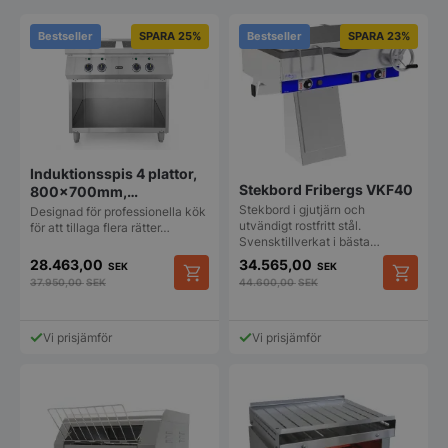
Bestseller
SPARA 25%
Bestseller
SPARA 23%
Induktionsspis 4 plattor,
Stekbord Fribergs VKF40
800x700mm,
400V/17kW
Stekbord i gjutjärn och
Designad för professionella kök
utvändigt rostfritt stål.
för att tillaga flera rätter…
Svensktillverkat i bästa…
28.463,00
34.565,00
SEK
SEK
37.950,00
SEK
44.600,00
SEK
Vi prisjämför
Vi prisjämför