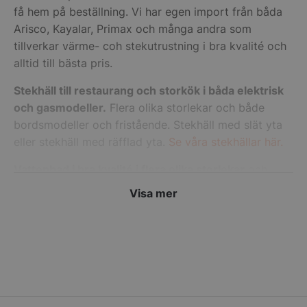
få hem på beställning. Vi har egen import från båda
Arisco, Kayalar, Primax och många andra som
tillverkar värme- coh stekutrustning i bra kvalité och
pys_start_session
.storkoksbutiken
alltid till bästa pris.
Stekhäll till restaurang och storkök i båda elektrisk
och gasmodeller.
Flera olika storlekar och både
bordsmodeller och fristående. Stekhäll med slät yta
eller stekhäll med räfflad yta.
Se våra stekhällar här.
__lc_cid
On Direct Busin
Vattenbad i bra kvalité i flera olika storlekar
och
Services Limite
modeller, bordsmodeller och fristående både med
.accounts.livech
Visa mer
och utan tappkran. Vattenbad är oftast GN anpassat
__lc_cst
On Direct Busin
så de passar i alla storkök och existerande utrustning
Services Limite
.accounts.livech
går att använda till.
Se våra vattenbad här.
wp_woocommerce_session_[abcdef0123456789]
storkoksbutiken
Stekbord
från både Arisco, Primax och Classic
{32}
Gastro. Vi har stekbord för gas och elektrisk
anslutning och i storlekar från bordsmodell till