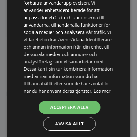
Induktionshäll 3500 D XL,
förbättra användarupplevelsen. Vi
HENDI, svart, 220–
använder enhetsidentifierade för att
240V/3500W,
Professionella induktionshällar
anpassa innehållet och annonserna till
355x400x(H)100 mm
för snabb och energieffektiv
matlagning.…
användarna, tillhandahålla funktioner för
sociala medier och analysera vår trafik. Vi
Värmelampa flexibel,
vidarebefordrar även sådana identifierare
HENDI, Beige, 220–
och annan information från din enhet till
240V/250W,
Tillverkad av järn med
268x203x(H)660 mm
rostskyddande beläggning.
de sociala medier och annons- och
Lampskärm monterad på…
analysföretag som vi samarbetar med.
1.696,00
1.960,00
SEK
SEK
Dessa kan i sin tur kombinera information
2.120,00
SEK
2.450,00
SEK
med annan information som du har
tillhandahållit eller som de har samlat in
Vi prisjämför
Vi prisjämför
när du har använt deras tjänster.
Läs mer
SPARA 20%
SPARA 20%
ACCEPTERA ALLA
AVVISA ALLT