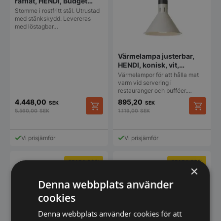
räfflat, HENDI, Budget
Line, 400V/4400W,
Stomme i rostfritt stål. Utrustad
720x460x(H)241 mm
med stänkskydd. Levereras
med löstagbar…
Värmelampa justerbar,
HENDI, konisk, vit,
230V/250W,
Värmelampor för att hålla mat
Ø275x(H)250 mm
varm vid servering i
restauranger och bufféer.…
4.448,00
895,20
SEK
SEK
5.560,00
SEK
1.119,00
SEK
Vi prisjämför
Vi prisjämför
SPARA 20%
SPARA 20%
×
Denna webbplats använder
cookies
Denna webbplats använder cookies för att