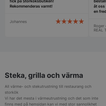
fick på Storköksbutiken!
bestäl
Rekommenderas varmt!
åt oss
CookieScriptConsent
CookieScript
en fred
storkoksbutiken
oss i 
Johannes
många 
Roger 
vi fic
REAL 
stora ca
specie
chauff
ihåg namnet på.
PHPSESSID
PHP.net
att ha
storkoksbutiken
för er 
Steka, grilla och värma
All värme- och stekutrustning till restaurang och
storkök
Vi har det mesta i värmeutrustning och det som inte
finns med på hemsidan kan vi med stor sannolikhet