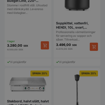
Budget Line, 220–
240V/3000W,
Stomme i rostfritt stål. Utrustad
550x430x(H)240 mm
med stänkskydd. Levereras
med löstagbar…
Soppkittel, vattenfri,
HENDI, 10L, svart,
230V/450W,
Professionella värmelösningar
Ø330x(H)398 mm
för servering av soppor och
såser. Tillverkad…
3.496,00
3.280,00
SEK
SEK
4.370,00
SEK
4.100,00
SEK
Vi prisjämför
Vi prisjämför
SPARA 20%
SPARA 20%
Stekbord, halvt slätt, halvt