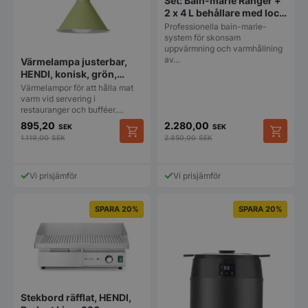
Set: Bain-marie Ranger +
2 x 4 L behållare med lock,
HENDI, 8L, 220-
Professionella bain-marie-
240V/1000W,
system för skonsam
uppvärmning och varmhållning
604x332x(H)315 mm
av…
Värmelampa justerbar,
HENDI, konisk, grön,
230V/250W,
Värmelampor för att hålla mat
Ø275x(H)250 mm
varm vid servering i
restauranger och bufféer.…
895,20
2.280,00
SEK
SEK
1.119,00
SEK
2.850,00
SEK
Vi prisjämför
Vi prisjämför
SPARA 20%
SPARA 20%
Stekbord räfflat, HENDI,