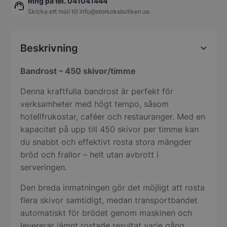
Ring på tel. 041041444
Skicka ett mail till
info@storkoksbutiken.se
.
Beskrivning
Bandrost – 450 skivor/timme
Denna kraftfulla bandrost är perfekt för
verksamheter med högt tempo, såsom
hotellfrukostar, caféer och restauranger. Med en
kapacitet på upp till 450 skivor per timme kan
du snabbt och effektivt rosta stora mängder
bröd och frallor – helt utan avbrott i
serveringen.
Den breda inmatningen gör det möjligt att rosta
flera skivor samtidigt, medan transportbandet
automatiskt för brödet genom maskinen och
levererar jämnt rostade resultat varje gång.