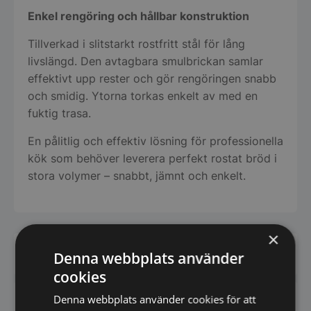
Enkel rengöring och hållbar konstruktion
Tillverkad i slitstarkt rostfritt stål för lång
livslängd. Den avtagbara smulbrickan samlar
effektivt upp rester och gör rengöringen snabb
och smidig. Ytorna torkas enkelt av med en
fuktig trasa.
En pålitlig och effektiv lösning för professionella
kök som behöver leverera perfekt rostat bröd i
stora volymer – snabbt, jämnt och enkelt.
×
Har du frågor om produkten? Klicka här
Denna webbplats använder
cookies
Denna webbplats använder cookies för att
Vi prisjämför - Klicka här