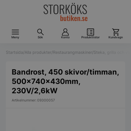
Meny
Sök
Konto
Produktlistor
Kundvagn
Startsida
/
Alla produkter
/
Restaurangmaskiner
/
Steka, grilla och v
Bandrost, 450 skivor/timman,
500x740x430mm,
230V/2,6kW
Artikelnummer: 09300057