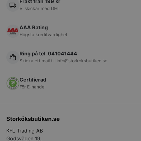
Frakt från 199 kr
Vi skickar med DHL
pys_start_session
.storkoksbutiken
AAA Rating
Högsta kreditvärdighet
Ring på tel. 041041444
Skicka ett mail till
info@storkoksbutiken.se
.
__lc_cid
On Direct Busin
Certifierad
Services Limite
.accounts.livech
För E-handel
__lc_cst
On Direct Busin
Services Limite
.accounts.livech
Storköksbutiken.se
wp_woocommerce_session_[abcdef0123456789]
storkoksbutiken
{32}
KFL Trading AB
Godsvägen 19,