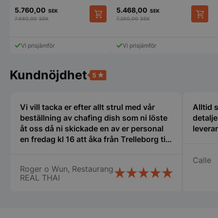
VISITOR_PRIVACY_METADATA
YouTube
5.760,00
5.468,00
SEK
SEK
.youtube.com
7.680,00
SEK
7.290,00
SEK
Vi prisjämför
Vi prisjämför
Kundnöjdhet
Vi vill tacka er efter allt strul med vår
Alltid
beställning av chafing dish som ni löste
detalj
åt oss då ni skickade en av er personal
leveran
pys_session_limit
.storkoksbutiken
Google
en fredag kl 16 att åka från Trelleborg till
Privacy Policy
oss i Nyköping som jag inte tror att
Calle
många företag gör stor eloge för det så
Roger o Wun, Restaurang
vi fick våra chafing dish och räddade vår
REAL THAI
stora catering idag lördag. Vi vill
speciellt tacka Therese, Samt er
chaufför som jag tyvärr inte kommer
ihåg namnet på. Vi kommer att fortsätta