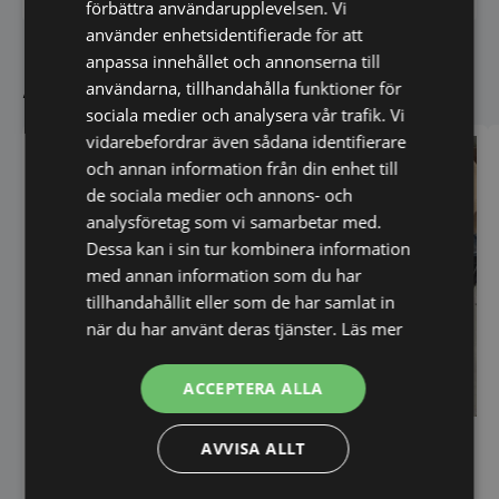
förbättra användarupplevelsen. Vi
använder enhetsidentifierade för att
anpassa innehållet och annonserna till
Andra köpte även
användarna, tillhandahålla funktioner för
sociala medier och analysera vår trafik. Vi
vidarebefordrar även sådana identifierare
och annan information från din enhet till
de sociala medier och annons- och
analysföretag som vi samarbetar med.
Dessa kan i sin tur kombinera information
med annan information som du har
tillhandahållit eller som de har samlat in
när du har använt deras tjänster.
Läs mer
ACCEPTERA ALLA
Salamander ""Rapid"" med
AVVISA ALLT
Quartz för 1/1 GN -
Perkulator, isolerad - 10
685x396x452mm.
liters