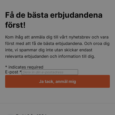
att handla av er Än en gång stort tack
för er hjälpen
CookieScriptConsent
CookieScript
Få de bästa erbjudandena
storkoksbutiken
först!
Kom ihåg att anmäla dig till vårt nyhetsbrev och vara
först med att få de bästa erbjudandena. Och oroa dig
inte, vi spammar dig inte utan skickar endast
PHPSESSID
PHP.net
relevanta erbjudanden och information till dig.
storkoksbutiken
*
indicates required
E-post
*
Ja tack, anmäl mig