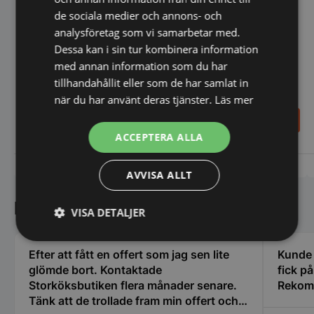
de sociala medier och annons- och
analysföretag som vi samarbetar med.
Dessa kan i sin tur kombinera information
Stekbord, halvt slätt, halvt
med annan information som du har
Stekbord slätt, HENDI,
räfflat, HENDI, Budget Line,
tillhandahållit eller som de har samlat in
Budget Line, 220–
400V/4400W,
240V/3000W,
när du har använt deras tjänster.
Läs mer
720x460x(H)241 mm
550x430x(H)240 mm
2.752,00
4.448,00
SEK
SEK
3.440,00
SEK
5.560,00
SEK
ACCEPTERA ALLA
Vi prisjämför
Vi prisjämför
AVVISA ALLT
Kundnöjdhet
VISA DETALJER
Strikt
Prestanda
Inriktning
Efter att fått en offert som jag sen lite
Kunde i
nödvändigt
glömde bort. Kontaktade
fick p
Storköksbutiken flera månader senare.
Rekom
Tänk att de trollade fram min offert och
Funktioner
Oklassificerade