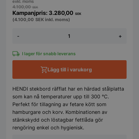
exkl. moms
4.100,00
SEK
3.280,00
SEK
(
4.100,00
SEK
inkl. moms)
Stekbord
-
+
räfflat,
HENDI,
Budget
Line,
I lager för snabb leverans
220–
240V/3000W,
Lägg till i varukorg
550x430x(H)240
mm
mängd
HENDI stekbord räfflat har en härdad stålplatta
som kan nå temperaturer upp till 300 °C.
Perfekt för tillagning av fetare kött som
hamburgare och korv. Kombinationen av
stänkskydd och löstagbar fettlåda gör
rengöring enkel och hygienisk.