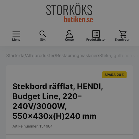
Meny
Sök
Konto
Produktlistor
Kundvagn
Startsida
/
Alla produkter
/
Restaurangmaskiner
/
Steka, grilla och v
SPARA 20%
Stekbord räfflat, HENDI,
Budget Line, 220–
240V/3000W,
550x430x(H)240 mm
Artikelnummer: 154984