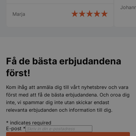
den gällde fortfarande. Det kallar jag
Johan
service. Snabb leverans och ett trevligt
Marja
bemötande. Man lägger kunden i
centrum och inget är omöjligt.
Rekommenderar varmt detta företag.
Strikt nödvändigt
Prestanda
Inriktning
Funktioner
Oklassificerade
Få de bästa erbjudandena
Strikt nödvändiga kakor tillåter
kärnwebbplatsfunktioner som användarinloggning
först!
och kontohantering. Webbplatsen kan inte
användas ordentligt utan strikt nödvändiga cookies.
Namn
Leverantör
/
Do
Kom ihåg att anmäla dig till vårt nyhetsbrev och vara
VISITOR_PRIVACY_METADATA
YouTube
först med att få de bästa erbjudandena. Och oroa dig
.youtube.com
inte, vi spammar dig inte utan skickar endast
relevanta erbjudanden och information till dig.
*
indicates required
E-post
*