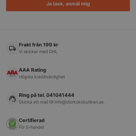
Ja tack, anmäl mig
pys_session_limit
.storkoksbutiken
Google
Privacy Policy
Frakt från 199 kr
Vi skickar med DHL
AAA Rating
Högsta kreditvärdighet
Ring på tel. 041041444
Skicka ett mail till
info@storkoksbutiken.se
.
CookieScriptConsent
CookieScript
storkoksbutiken
Certifierad
För E-handel