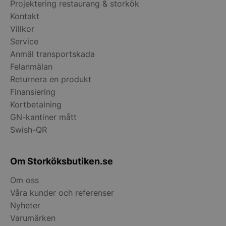
Projektering restaurang & storkök
Kontakt
Villkor
Service
__lc_cid
On Direct Busin
Services Limite
Anmäl transportskada
.accounts.livech
Felanmälan
Returnera en produkt
__lc_cst
On Direct Busin
Services Limite
Finansiering
.accounts.livech
Kortbetalning
wp_woocommerce_session_[abcdef0123456789]
storkoksbutiken
GN-kantiner mått
{32}
Swish-QR
woocommerce_cart_hash
Automattic Inc
storkoksbutiken
Om Storköksbutiken.se
Om oss
Våra kunder och referenser
woocommerce_items_in_cart
Automattic Inc
storkoksbutiken
Nyheter
Varumärken