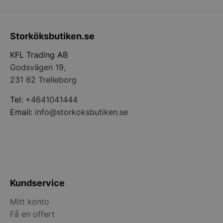
PHPSESSID
PHP.net
Storköksbutiken.se
storkoksbutiken
KFL Trading AB
Godsvägen 19,
231 62 Trelleborg
Tel:
+4641041444
Email:
info@storkoksbutiken.se
Kundservice
pys_start_session
.storkoksbutiken
Mitt konto
Få en offert