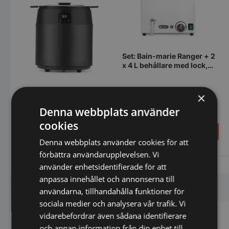
Set: Bain-marie Ranger + 2
x 4 L behållare med lock,
HENDI, 8L, 220-
240V/1000W,
604x332x(H)315 mm
×
Soppkittel, vattenfri, HENDI,
Denna webbplats använder
10L, svart, 230V/450W,
Ø330x(H)398 mm
cookies
3.496,00
2.280,00
SEK
SEK
4.370,00
SEK
2.850,00
SEK
Denna webbplats använder cookies för att
förbättra användarupplevelsen. Vi
Vi prisjämför
Vi prisjämför
använder enhetsidentifierade för att
anpassa innehållet och annonserna till
Liknande produkter
användarna, tillhandahålla funktioner för
sociala medier och analysera vår trafik. Vi
vidarebefordrar även sådana identifierare
och annan information från din enhet till