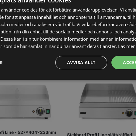
använder cookies för att förbättra användarupplevelsen. Vi anv
de för att anpassa innehållet och annonserna till användarna, till
K
6.855,00
SEK
ciala medier och analysera vår trafik. Vi vidarebefordrar även såda
9.140,00
SEK
tion från din enhet till de sociala medier och annons- och analy
Dessa kan i sin tur kombinera information med annan informati
ler som de har samlat in när du har använt deras tjänster.
Läs mer
Vi prisjämför
ER
AVVISA ALLT
ACCE
Prestanda
Inriktning
Funktioner
Strikt nödvändigt
Prestanda
Inriktning
Funktioner
Oklassificerade
ofi Line - 527x404x233mm
Stekbord Profi Line slätt/räfflad