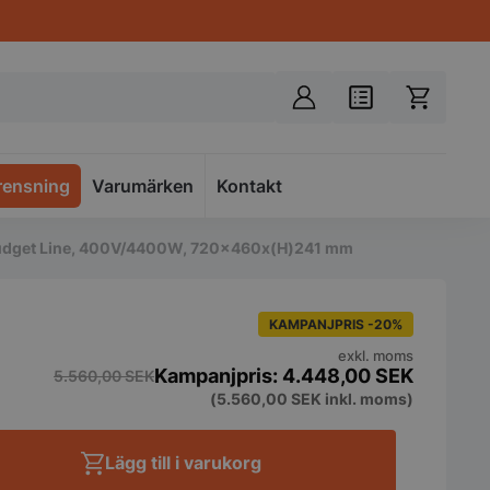
rensning
Varumärken
Spacer
Kontakt
DI, Budget Line, 400V/4400W, 720x460x(H)241 mm
KAMPANJPRIS -20%
exkl. moms
4.448,00
SEK
5.560,00
SEK
(
5.560,00
SEK
inkl. moms)
Lägg till i varukorg