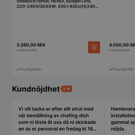
Stekbord räfflat, HENDI, Budget Line,
Strikt nödvändiga ka
220–240V/3000W, 550x430x(H)240
användas ordentligt 
mm
Namn
VISITOR_PRIVACY_
3.280,00
SEK
4.050,00
S
4.100,00
SEK
5.400,00
SEK
Vi prisjämför
Vi prisjämför
pys_session_limit
Kundnöjdhet
Vi vill tacka er efter allt strul med
Hemlevera
CookieScriptConse
vår beställning av chafing dish
installati
som ni löste åt oss då ni skickade
gammal sp
en av er personal en fredag kl 16
nöjda.