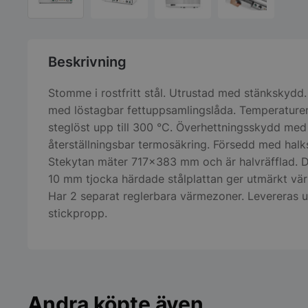
Beskrivning
Stomme i rostfritt stål. Utrustad med stänkskydd.
med löstagbar fettuppsamlingslåda. Temperaturen
steglöst upp till 300 °C. Överhettningsskydd med
återställningsbar termosäkring. Försedd med halks
Stekytan mäter 717×383 mm och är halvräfflad. 
10 mm tjocka härdade stålplattan ger utmärkt vär
Har 2 separat reglerbara värmezoner. Levereras 
stickpropp.
Andra köpte även