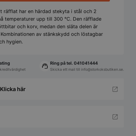
t räfflat har en härdad stekyta i stål och 2
 temperaturer upp till 300 °C. Den räfflade
öttbitar och korv, medan den släta delen är
. Kombinationen av stänkskydd och löstagbar
ch hygien.
ating
Ring på tel. 041041444
kreditvärdighet
Skicka ett mail till
info@storkoksbutiken.se
.
Klicka här