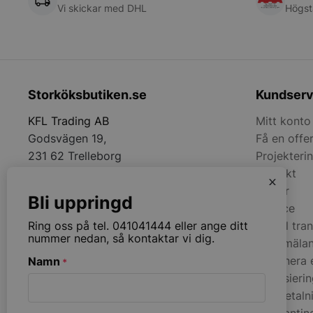
Vi skickar med DHL
Högst
woocommerce_cart
woocommerce_item
Storköksbutiken.se
Kundserv
woocommerce_rece
KFL Trading AB
Mitt konto
Godsvägen 19,
Få en offe
Namn
231 62 Trelleborg
Projekteri
Namn
Namn
Kontakt
__telemetric.v
x
Namn
Tel:
+4641041444
pys_first_visit
Villkor
__Secure-YNID
sbjs_migrations
Bli uppringd
Email:
info@storkoksbutiken.se
YSC
Service
__Secure-ROLLOU
last_pys_landing_p
Anmäl tra
Ring oss på tel. 041041444 eller ange ditt
__oauth_redirect_d
_ga
MUID
nummer nedan, så kontaktar vi dig.
Felanmäla
Returnera 
Namn
*
_ga_2GMJ04SDX7
Finansieri
__telemetric.s
SRM_B
Kortbetaln
GN-kantin