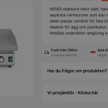
400V/4400W,
720x460x(H)241
HENDI stekbord halvt slätt, halv
mm
mängd
separata värmezoner som kan nå
delen passar utmärkt för feta k
idealisk för ägg och pannkakor
fettlåda underlättar rengöring o
Frakt från 199 kr
AAA R
Vi skickar med DHL
Högsta 
Har du frågor om produkten? 
Vi prisjämför - Klicka här