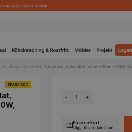
ktering restaurang & storkök
sal
Köksinredning & Rostfritt
Möbler
Projekt
Lager
a och värma
/
Stekbord
/
Stekbord, halvt slätt, halvt räfflat, HEN
SPARA 20%
Stekbord,
lat,
-
+
halvt
slätt,
00W,
halvt
räfflat,
HENDI,
Få en offert
Budget
Lägg till i produktlistan
Line,