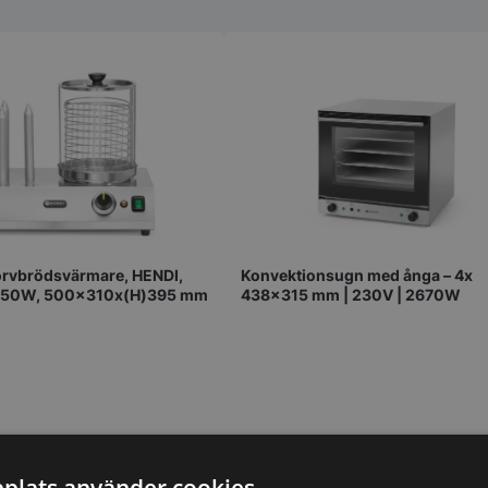
orvbrödsvärmare, HENDI,
Konvektionsugn med ånga – 4x
550W, 500x310x(H)395 mm
438×315 mm | 230V | 2670W
plats använder cookies