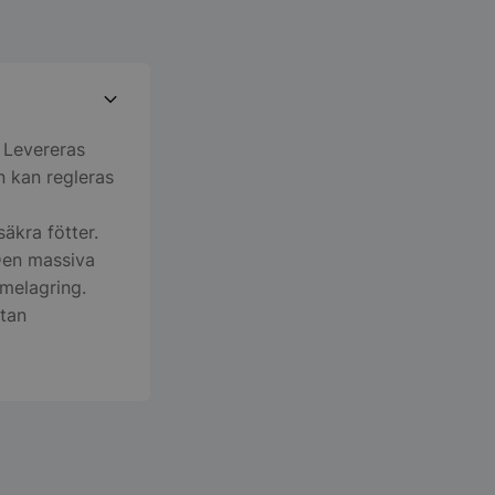
 Levereras
 kan regleras
äkra fötter.
Den massiva
melagring.
utan