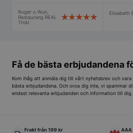
att åka från Trelleborg till oss i
PHPSESSID
Nyköping som jag inte tror att
Roger o Wun,
Elisabeth 
många företag gör stor eloge för
Restaurang REAL
det så vi fick våra chafing dish och
THAI
räddade vår stora catering idag
lördag. Vi vill speciellt tacka
Therese, Samt er chaufför som jag
tyvärr inte kommer ihåg namnet
på. Vi kommer att fortsätta att
handla av er Än en gång stort tack
Få de bästa erbjudandena fö
pys_start_session
för er hjälpen
Kom ihåg att anmäla dig till vårt nyhetsbrev och vara
bästa erbjudandena. Och oroa dig inte, vi spammar di
endast relevanta erbjudanden och information till dig.
__lc_cid
__lc_cst
wp_woocommerce_s
Frakt från 199 kr
AAA 
{32}