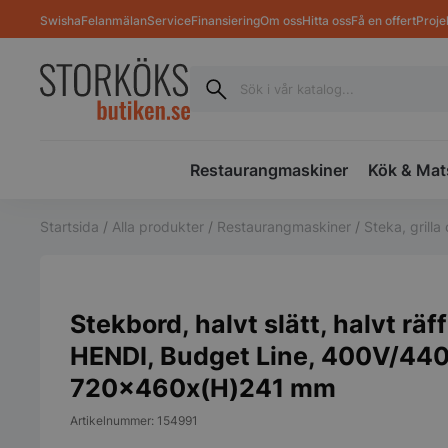
Swisha
Felanmälan
Service
Finansiering
Om oss
Hitta oss
Få en offert
Proje
Restaurangmaskiner
Kök & Mat
Startsida
/
Alla produkter
/
Restaurangmaskiner
/
Steka, grill
Stekbord, halvt slätt, halvt räff
HENDI, Budget Line, 400V/44
720x460x(H)241 mm
Artikelnummer: 154991