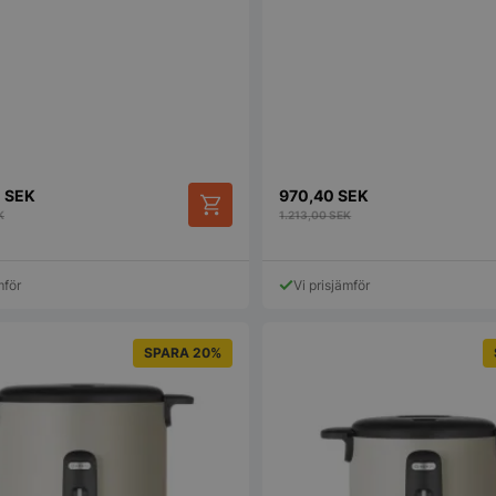
genererat nu
används kan v
webbplatsen,
exempel är at
inloggad stat
mellan sidorn
.storkoksbutiken.se
Session
Denna cookie 
upprätthålla 
session tills
navigerar ge
till att alla va
0
SEK
970,40
SEK
kommer ihåg fr
K
1.213,00
SEK
1 år 1
Nödvändigt fö
On Direct Business
månad
hos webbplat
Services Limited
chattboxfunkt
.accounts.livechatinc.com
mför
Vi prisjämför
1 år 1
Nödvändigt fö
On Direct Business
månad
hos webbplat
Services Limited
chattboxfunkt
.accounts.livechatinc.com
SPARA 20%
ession_[abcdef0123456789]
storkoksbutiken.se
2 dagar
Används för at
användare på
_hash
Session
Hjälper WooC
Automattic Inc.
när vagnens i
storkoksbutiken.se
ändras.
s_in_cart
Session
Hjälper WooC
Automattic Inc.
när vagnens i
storkoksbutiken.se