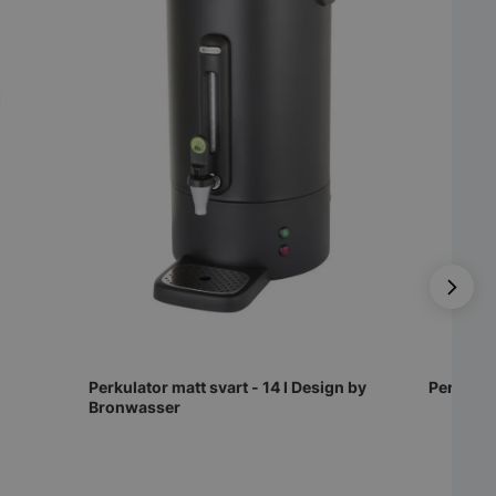
Perkulator matt svart - 14 l Design by
Perkulato
Bronwasser