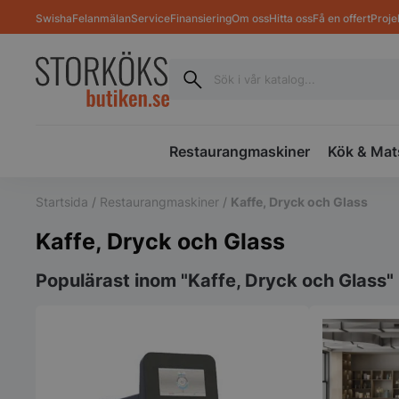
Swisha
Felanmälan
Service
Finansiering
Om oss
Hitta oss
Få en offert
Proje
Restaurangmaskiner
Kök & Mat
Startsida
/
Restaurangmaskiner
/
Kaffe, Dryck och Glass
Kaffe, Dryck och Glass
Populärast inom "Kaffe, Dryck och Glass"