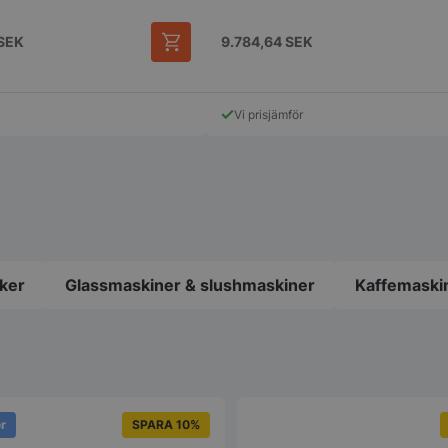
SEK
9.784,64
SEK
Den
här
produkten
Vi prisjämför
har
flera
varianter.
De
olika
alternativen
kan
väljas
på
ker
Glassmaskiner & slushmaskiner
Kaffemaski
produktsidan
er
SPARA 10%