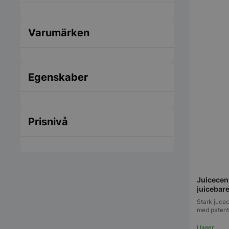
Varumärken
Egenskaber
Prisnivå
Juicecent
juicebar
Stark jucec
med paten