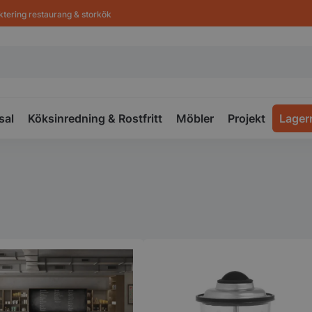
ktering restaurang & storkök
sal
Köksinredning & Rostfritt
Möbler
Projekt
Lager