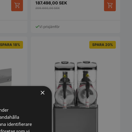
187.498,00
SEK
209.660,00
SEK
Vi prisjämför
SPARA 18%
SPARA 20%
×
änder
handahålla
na identifierare
fessionell
sföretag som vi