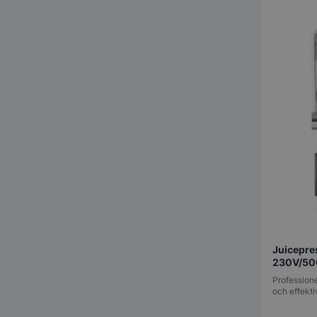
pys_session_limit
CookieScriptConse
Juicepre
PHPSESSID
230V/50
Professione
och effekti