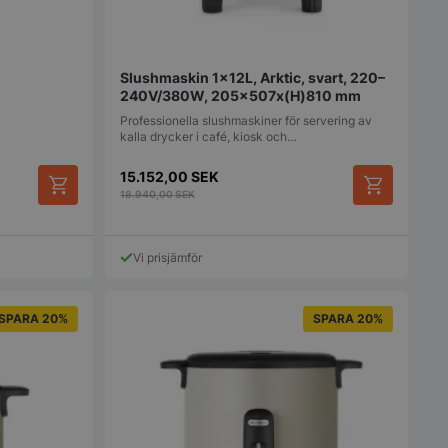
mmer, hur det
ara specifikt för
 men ett bra
t bibehålla en
us för en användare
Slushmaskin 1x12L, Arktic, svart, 220–
a.
240V/380W, 205x507x(H)810 mm
används för att
Professionella slushmaskiner för servering av
en användares
kalla drycker i café, kiosk och…
tånd medan de
nom webbplatsen, se
l eller dataposter
15.152,00
SEK
ån sida till sida.
18.940,00
SEK
r funktionaliteten
sens
ion.
Vi prisjämför
r funktionaliteten
sens
ion.
SPARA 20%
SPARA 20%
t identifiera
 webbplatsen.
ommerce att avgöra
nnehåll / data
ommerce att avgöra
nnehåll / data