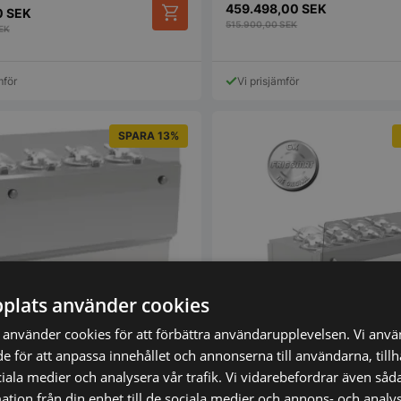
459.498,00
SEK
0
SEK
515.900,00
SEK
EK
mför
Vi prisjämför
SPARA 13%
plats använder cookies
använder cookies för att förbättra användarupplevelsen. Vi anv
de för att anpassa innehållet och annonserna till användarna, till
 GX4 – Professionell
ciala medier och analysera vår trafik. Vi vidarebefordrar även såda
skin med hög kapacitet
Frigomat GX8 – Kraftfull pro
tion från din enhet till de sociala medier och annons- och analy