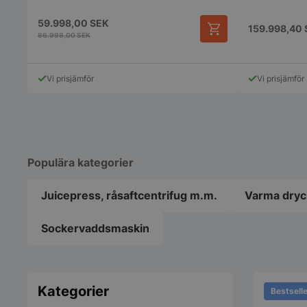
59.998,00
SEK
159.998,40
86.998,00
SEK
Vi prisjämför
Vi prisjämför
Populära kategorier
Juicepress, råsaftcentrifug m.m.
Varma dryc
Sockervaddsmaskin
Kategorier
Bestsell