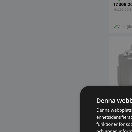
17.368,2
19.298,00
S
Vi prisjä
Denna webb
Denna webbplats 
enhetsidentifiera
Frigomat
funktioner för so
gelatoma
och annan informa