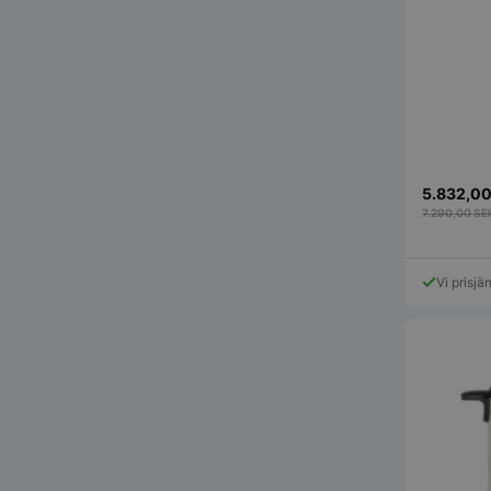
pys_start_session
5.832,0
7.290,00
SE
__lc_cid
Vi prisjä
__lc_cst
wp_woocommerce_s
{32}
woocommerce_cart
woocommerce_item