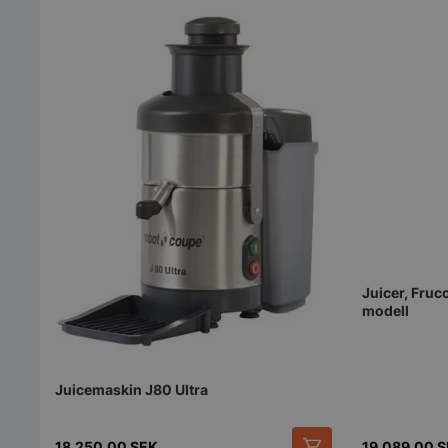
pys_start_session
__lc_cid
__lc_cst
Juicer, Fru
modell
wp_woocommerce_s
{32}
woocommerce_cart
Juicemaskin J80 Ultra
woocommerce_item
18.250,00
SEK
19.089,00
S