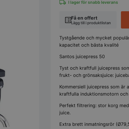
till
I lager för snabb leverans
juicebaren
mängd
Få en offert
Lägg till i produktlistan
Tystgående och mycket populär 
kapacitet och bästa kvalité
Santos juicepress 50
Tyst och kraftfull juicepress s
frukt- och grönsaksjuice: juiceba
Kommersiell juicepress som är 
kraftfulla induktionsmotorn och
Perfekt filtrering: stor korg m
juice.
Extra brett inmatningsrör (Ø79