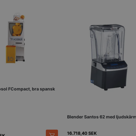
genererat nu
används kan v
webbplatsen,
exempel är at
inloggad stat
mellan sidorn
.storkoksbutiken.se
Session
Denna cookie 
upprätthålla 
session tills
navigerar ge
till att alla va
kommer ihåg fr
1 år 1
Nödvändigt fö
On Direct Business
månad
hos webbplat
Services Limited
chattboxfunkt
.accounts.livechatinc.com
1 år 1
Nödvändigt fö
On Direct Business
månad
hos webbplat
Services Limited
cosol FCompact, bra spansk
chattboxfunkt
.accounts.livechatinc.com
ession_[abcdef0123456789]
storkoksbutiken.se
2 dagar
Används för at
användare på
_hash
Session
Hjälper WooC
Automattic Inc.
när vagnens i
Blender Santos 62 med ljudskär
storkoksbutiken.se
ändras.
s_in_cart
Session
Hjälper WooC
Automattic Inc.
16.718,40
SEK
när vagnens i
storkoksbutiken.se
EK