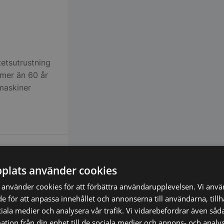
tetsutrustning
i mer än 60 år
emaskiner
plats använder cookies
använder cookies för att förbättra användarupplevelsen. Vi anv
de för att anpassa innehållet och annonserna till användarna, till
ciala medier och analysera vår trafik. Vi vidarebefordrar även såda
tion från din enhet till de sociala medier och annons- och analy