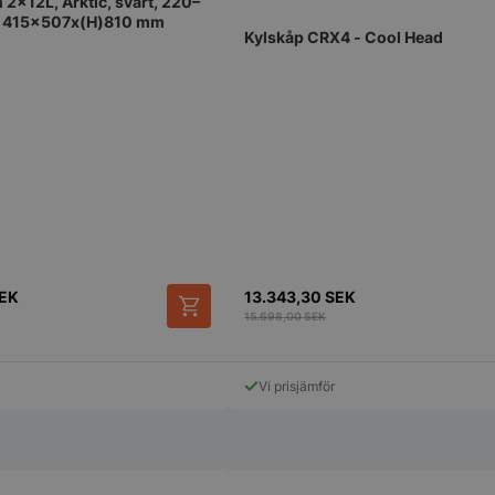
2x12L, Arktic, svart, 220–
4 veckor
sekretessval f
 415x507x(H)810 mm
med webbplats
Kylskåp CRX4 - Cool Head
uppgifter om
samtycke om 
sekretesspoli
inställningar, 
att deras pref
framtida sess
.storkoksbutiken.se
59
Denna cookie 
Google Privacy Policy
minuter
begränsa hur
54
användare kan
sekunder
serverfunktio
tidsperiod, som
förbättra web
och förhindra
tjänster.
nt
2
Denna cookie
CookieScript
EK
13.343,30
SEK
månader
Cookie-Script
storkoksbutiken.se
15.698,00
SEK
4 veckor
komma ihåg p
besökarens co
nödvändigt at
cookiebanner 
Vi prisjämför
Session
Cookie gener
PHP.net
applikationer
storkoksbutiken.se
språket. Detta
identifierare
underhålla var
användarsessi
normalt ett s