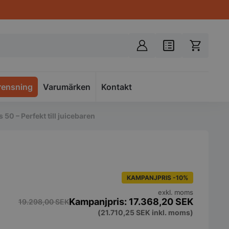
rensning
Varumärken
Spacer
Kontakt
 50 – Perfekt till juicebaren
KAMPANJPRIS -10%
exkl. moms
17.368,20
SEK
19.298,00
SEK
(
21.710,25
SEK
inkl. moms)