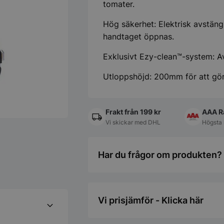
tomater.
Hög säkerhet: Elektrisk avstä
handtaget öppnas.
Exklusivt Ezy-clean™-system: Av
Utloppshöjd: 200mm för att göra
Frakt från 199 kr
AAA R
Vi skickar med DHL
Högsta 
Har du frågor om produkten? 
Vi prisjämför - Klicka här