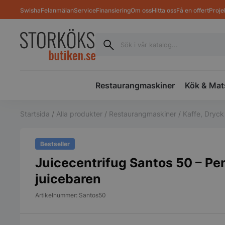
Swisha
Felanmälan
Service
Finansiering
Om oss
Hitta oss
Få en offert
Proje
Restaurangmaskiner
Kök & Mat
Startsida
/
Alla produkter
/
Restaurangmaskiner
/
Kaffe, Dryck
Bestseller
Juicecentrifug Santos 50 – Perf
juicebaren
Artikelnummer: Santos50