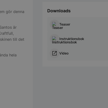
Downloads
tem gör denna
Teaser
Santos är
aftfull,
Instruktionsbok
kinen till det
Video
ända hela