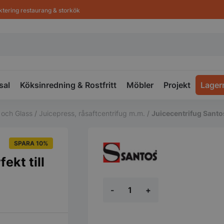
ktering restaurang & storkök
sal
Köksinredning & Rostfritt
Möbler
Projekt
Lager
 och Glass
/
Juicepress, råsaftcentrifug m.m.
/
Juicecentrifug Santos
SPARA 10%
ekt till
Juicecentrifug
-
+
Santos
50
-
Perfekt