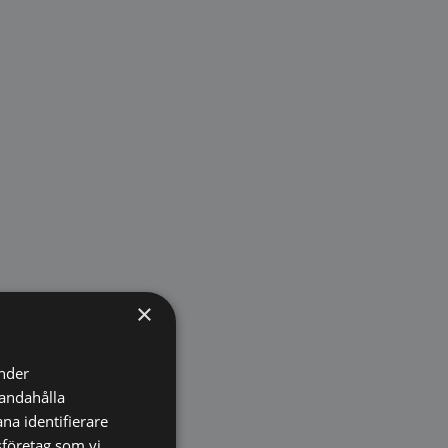
×
änder
handahålla
na identifierare
sföretag som vi