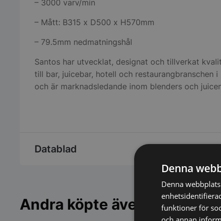
– 3000 varv/min
– Mått: B315 x D500 x H570mm
– 79.5mm nedmatningshål
Santos har utvecklat, designat och tillverkat kvali
till bar, juicebar, hotell och restaurangbranschen 
och är marknadsledande inom blenders och juic
Datablad
Denna webb
Denna webbplats 
enhetsidentifiera
Andra köpte även
funktioner för so
och annan informa