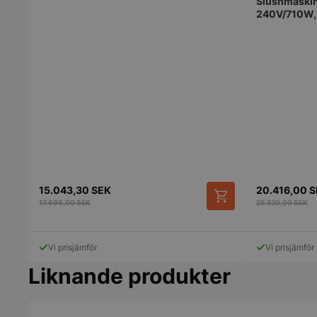
Slushmaskin 
240V/710W,
pys_session_limit
CookieScriptConse
15.043,30
SEK
20.416,00
S
17.698,00
SEK
25.520,00
SEK
Vi prisjämför
Vi prisjämför
PHPSESSID
Liknande produkter