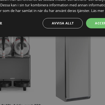
Dessa kan i sin tur kombinera information med annan informati
ler som de har samlat in när du har använt deras tjänster.
Läs mer
ER
AVVISA ALLT
ACCE
Prestanda
Inriktning
Funktioner
Strikt nödvändigt
Prestanda
Inriktning
Funktioner
Oklassificerade
kor tillåter kärnwebbplatsfunktioner som användarinloggning och kontohantering. We
utan strikt nödvändiga cookies.
Leverantör
/
Domän
Utgång
Beskrivning
METADATA
5
Denna cookie 
YouTube
månader
lagra använd
.youtube.com