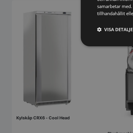
samarbetar med. 
tillhandahållit el
VISA DETALJ
Strikt
nödvändigt
Strikt nödvändiga ka
användas ordentligt 
Kylskåp CRX6 - Cool Head
Namn
VISITOR_PRIVACY_