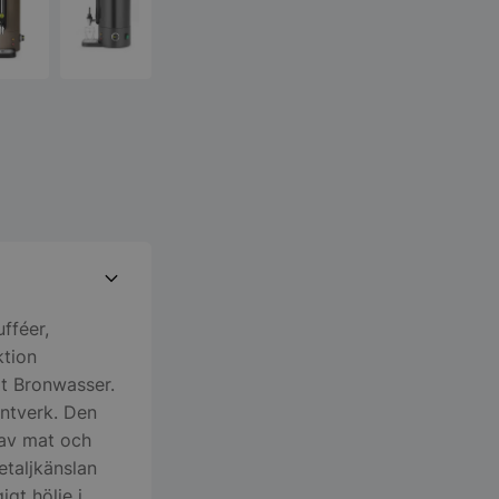
fféer,
ktion
t Bronwasser.
ntverk. Den
 av mat och
etaljkänslan
igt hölje i