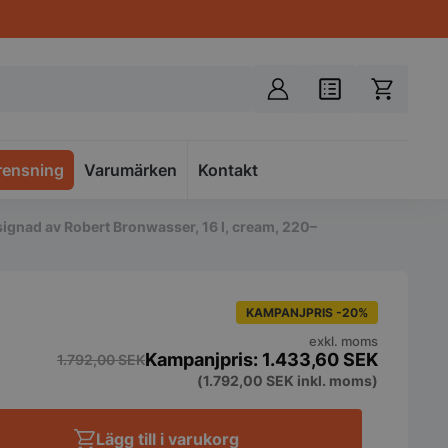
rensning
Varumärken
Spacer
Kontakt
gnad av Robert Bronwasser, 16 l, cream, 220–
KAMPANJPRIS -20%
exkl. moms
1.433,60
SEK
1.792,00
SEK
(
1.792,00
SEK
inkl. moms)
Lägg till i varukorg