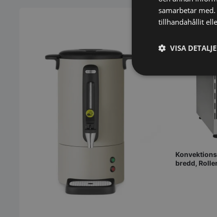
samarbetar med. 
tillhandahållit el
VISA DETALJ
Strikt
nödvändigt
Konvektions
bredd, Roller
Strikt nödvändiga ka
användas ordentligt 
Namn
VISITOR_PRIVACY_