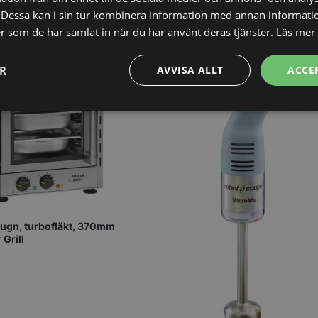
Dessa kan i sin tur kombinera information med annan informati
ler som de har samlat in när du har använt deras tjänster.
Läs mer
ER
AVVISA ALLT
ACCE
Prestanda
Inriktning
Funktioner
Strikt nödvändigt
Prestanda
Inriktning
Funktioner
Oklassificerade
ugn, turbofläkt, 370mm
 Grill
kor tillåter kärnwebbplatsfunktioner som användarinloggning och kontohantering. We
utan strikt nödvändiga cookies.
Leverantör
/
Domän
Utgång
Beskrivning
METADATA
5
Denna cookie 
YouTube
månader
lagra använd
.youtube.com