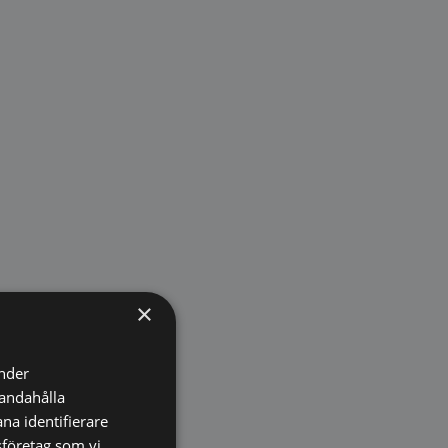
×
änder
handahålla
na identifierare
sföretag som vi