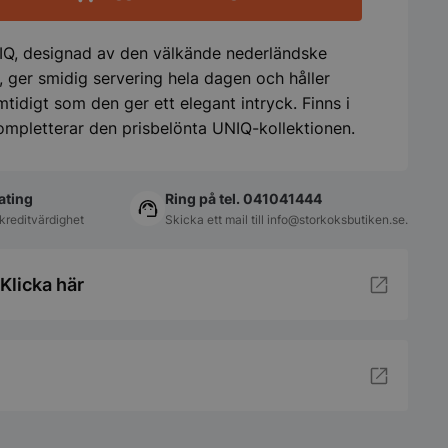
Q, designad av den välkände nederländske
 ger smidig servering hela dagen och håller
tidigt som den ger ett elegant intryck. Finns i
kompletterar den prisbelönta UNIQ-kollektionen.
ating
Ring på tel. 041041444
kreditvärdighet
Skicka ett mail till
info@storkoksbutiken.se
.
Klicka här