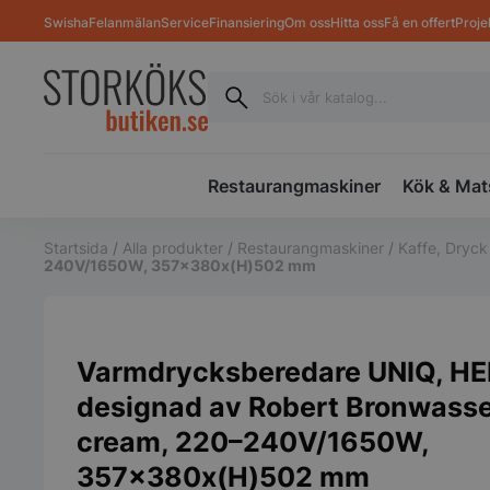
Swisha
Felanmälan
Service
Finansiering
Om oss
Hitta oss
Få en offert
Proje
Restaurangmaskiner
Kök & Mat
Startsida
/
Alla produkter
/
Restaurangmaskiner
/
Kaffe, Dryck
240V/1650W, 357x380x(H)502 mm
Varmdrycksberedare UNIQ, HE
designad av Robert Bronwasser,
cream, 220–240V/1650W,
357x380x(H)502 mm