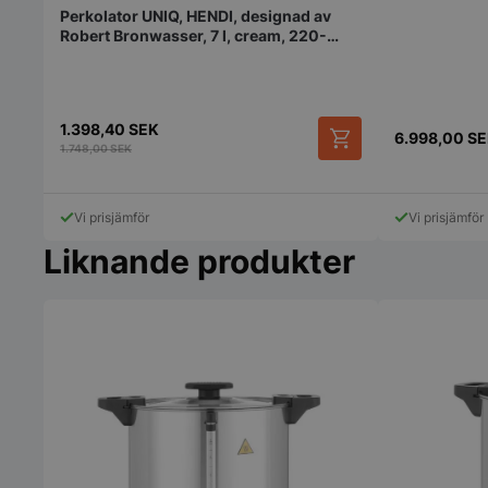
Perkolator UNIQ, HENDI, designad av
Robert Bronwasser, 7 l, cream, 220-
240V/1050W, 307x330x(H)450 mm
1.398,40
SEK
6.998,00
SE
pys_session_limit
1.748,00
SEK
Vi prisjämför
Vi prisjämför
Liknande produkter
CookieScriptConse
PHPSESSID