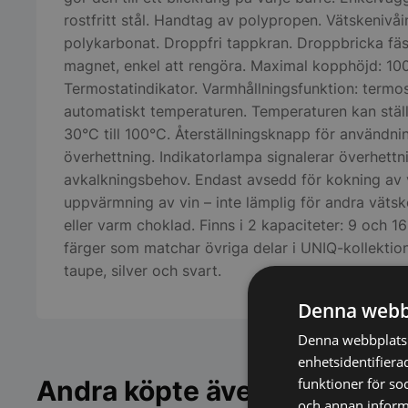
rostfritt stål. Handtag av polypropen. Vätskenivåi
polykarbonat. Droppfri tappkran. Droppbricka fä
magnet, enkel att rengöra. Maximal kopphöjd: 10
Termostatindikator. Varmhållningsfunktion: termos
automatiskt temperaturen. Temperaturen kan ställ
30°C till 100°C. Återställningsknapp för användni
överhettning. Indikatorlampa signalerar överhettni
avkalkningsbehov. Endast avsedd för kokning av v
uppvärmning av vin – inte lämplig för andra väts
eller varm choklad. Finns i 2 kapaciteter: 9 och 16 l
färger som matchar övriga delar i UNIQ-kollektion
taupe, silver och svart.
Denna webb
Denna webbplats 
enhetsidentifiera
funktioner för so
Andra köpte även
och annan informa