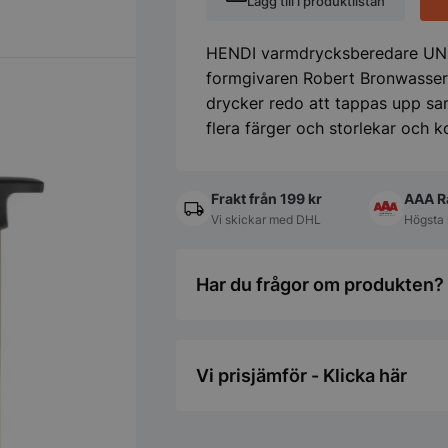
Lägg till i produktlistan
16
l,
cream,
HENDI varmdrycksberedare UNI
220–
240V/1650W,
formgivaren Robert Bronwasser,
357x380x(H)502
drycker redo att tappas upp sam
mm
flera färger och storlekar och 
mängd
Frakt från 199 kr
AAA R
Vi skickar med DHL
Högsta 
Har du frågor om produkten? 
Vi prisjämför - Klicka här