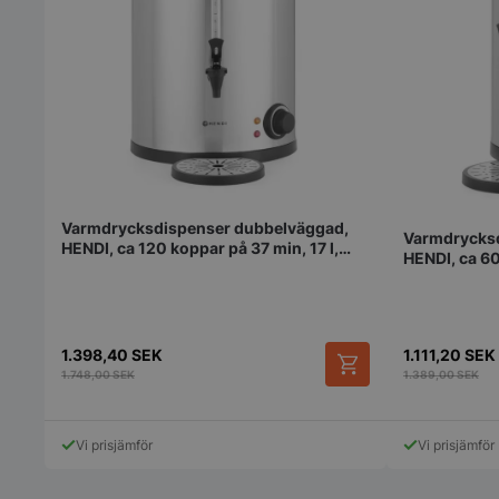
pys_start_session
Varmdrycksdispenser dubbelväggad,
__lc_cid
Varmdrycksd
HENDI, ca 120 koppar på 37 min, 17 l,
HENDI, ca 60
220–240 V / 2500 W, 415 x 382 x 480
240 V / 150
mm
__lc_cst
1.398,40
SEK
1.111,20
SEK
wp_woocommerce_s
1.748,00
SEK
1.389,00
SEK
{32}
woocommerce_cart
Vi prisjämför
Vi prisjämför
woocommerce_item