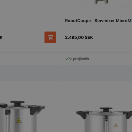
4 veckor
sekretessval f
med webbplats
uppgifter om
samtycke om 
sekretesspoli
RobotCoupe - Stavmixer MicroM
inställningar, 
att deras pref
framtida sess
K
2.495,00
SEK
.storkoksbutiken.se
59
Denna cookie 
Google Privacy Policy
minuter
begränsa hur
54
användare kan
sekunder
serverfunktio
tidsperiod, som
Vi prisjämför
förbättra web
och förhindra
tjänster.
nt
2
Denna cookie
CookieScript
månader
Cookie-Script
storkoksbutiken.se
4 veckor
komma ihåg p
besökarens co
nödvändigt at
cookiebanner 
Session
Cookie gener
PHP.net
applikationer
storkoksbutiken.se
språket. Detta
identifierare
underhålla var
användarsessi
normalt ett s