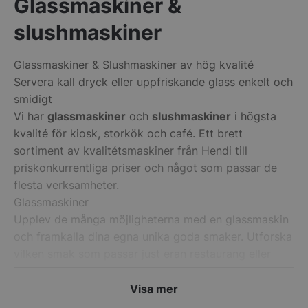
Glassmaskiner &
slushmaskiner
Glassmaskiner & Slushmaskiner av hög kvalité
CookieScriptConsent
CookieScript
Servera kall dryck eller uppfriskande glass enkelt och
storkoksbutiken
smidigt
Vi har
glassmaskiner
och
slushmaskiner
i högsta
kvalité för kiosk, storkök och café. Ett brett
sortiment av kvalitétsmaskiner från Hendi till
priskonkurrentliga priser och något som passar de
flesta verksamheter.
PHPSESSID
PHP.net
Glassmaskiner
storkoksbutiken
Upplev de många möjligheterna med en glassmaskin
och framkalla dina egna unika goda smaker. Utforska
vilken smak som passar just eran restaurang eller
café – Ren vanilj eller god smak av choklad eller bär,
det kan du välja helt själv. Pröva dig fram och hitta
Visa mer
din vinnare.