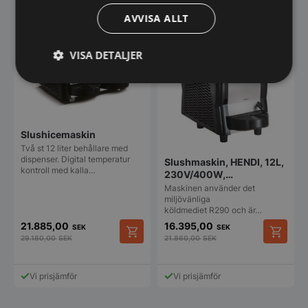
AVVISA ALLT
VISA DETALJER
Strikt
Prestanda
Inriktning
nödvändigt
Slushicemaskin
Funktioner
Oklassificerade
Två st 12 liter behållare med
dispenser. Digital temperatur
Slushmaskin, HENDI, 12L,
kontroll med kalla…
230V/400W,
270x515x(H)810mm
Maskinen använder det
miljövänliga
köldmediet R290 och är…
21.885,00
16.395,00
SEK
SEK
29.180,00
SEK
21.860,00
SEK
Strikt nödvändigt
Prestanda
Inriktning
Funktioner
Oklassificerade
Vi prisjämför
Vi prisjämför
Strikt nödvändiga kakor tillåter
kärnwebbplatsfunktioner som användarinloggning