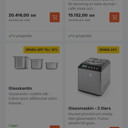
205x507x(H)810 mm
för servering av kalla drycker i
café, kiosk och…
20.416,00
15.152,00
SEK
SEK
25.520,00
SEK
18.940,00
SEK
Vi prisjämför
Vi prisjämför
SPARA UPP TILL 10%
SPARA 25%
Glasskantin
Glasskantin i rostfritt stål -
0,8mm tjock stålMycket solid i
klassisk…
Glassmaskin – 2 liters
Mycket prisvärd och smidig
liten glassmaskin. Funkar
utmärkt till glass…