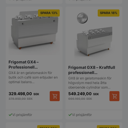
SPARA 13%
SPARA 18%
Frigomat GX4 –
Professionell
Frigomat GX8 – Kraftfull
gelatomaskin med hög
professionell
GX4 är en gelatomaskin för
kapacitet
gelatomaskin
butik och café som erbjuder en
GX8 är en gelatomaskin för
optimal balans…
högvolym med hela åtta
oberoende cylindrar som…
329.498,00
549.249,00
SEK
SEK
378.950,00
SEK
666.160,00
SEK
Vi prisjämför
Vi prisjämför