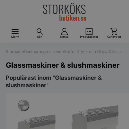
Meny
Sök
Konto
Produktlistor
Kundvagn
Startsida
/
Restaurangmaskiner
/
Kaffe, Dryck och Glass
/
Glassmask
Glassmaskiner & slushmaskiner
Populärast inom "Glassmaskiner &
slushmaskiner"