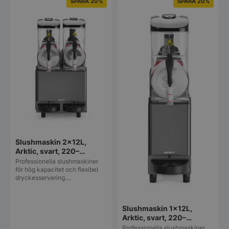
SPARA 20%
SPARA 20%
Slushmaskin 2x12L,
Arktic, svart, 220–
240V/710W,
Professionella slushmaskiner
415x507x(H)810 mm
för hög kapacitet och flexibel
dryckesservering.…
Slushmaskin 1x12L,
Arktic, svart, 220–
240V/380W,
Professionella slushmaskiner