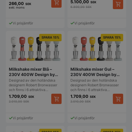
5.100,00
SEK
266,00
SEK
6.800,00
SEK
exkl. moms
Den
här
produkten
Vi prisjämför
Vi prisjämför
har
flera
varianter.
SPARA 15%
SPARA 15%
De
olika
alternativen
kan
väljas
på
Milkshake mixer Blå –
Milkshake mixer Gul –
produktsidan
230V 400W Design by
230V 400W Design by
Bronwasser
Bronwasser
Designad av den holländska
Designad av den holländska
designern Robert Bronwasser
designern Robert Bronwasser
och finns i 6 attraktiva…
och finns i 6 attraktiva…
1.709,00
1.709,00
SEK
SEK
2.010,00
SEK
2.010,00
SEK
Vi prisjämför
Vi prisjämför