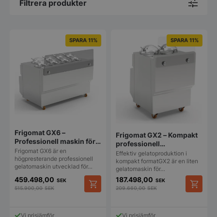
Filtrera produkter
SPARA 11%
SPARA 11%
Frigomat GX6 –
Frigomat GX2 – Kompakt
Professionell maskin för
professionell
färsk gelato
Frigomat GX6 är en
gelatomaskin för färsk
Effektiv gelatoproduktion i
högpresterande professionell
gelato
kompakt formatGX2 är en liten
gelatomaskin utvecklad för…
gelatomaskin för…
459.498,00
187.498,00
SEK
SEK
515.900,00
SEK
209.660,00
SEK
Vi prisjämför
Vi prisjämför