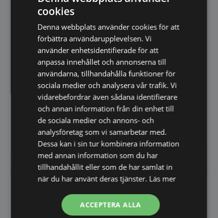
230V 400W Design by
cookies
Bronwasser
Designad av den holländska
designern Robert Bronwasser
Denna webbplats använder cookies för att
och finns i 6 attraktiva…
förbättra användarupplevelsen. Vi
använder enhetsidentifierade för att
anpassa innehållet och annonserna till
användarna, tillhandahålla funktioner för
Milkshake mixer svart –
sociala medier och analysera vår trafik. Vi
230V 400W Design by
vidarebefordrar även sådana identifierare
Bronwasser
Designad av den holländska
designern Robert Bronwasser
och annan information från din enhet till
och finns i 6 attraktiva…
de sociala medier och annons- och
1.709,00
1.709,00
SEK
SEK
analysföretag som vi samarbetar med.
2.010,00
SEK
2.010,00
SEK
Dessa kan i sin tur kombinera information
med annan information som du har
Vi prisjämför
Vi prisjämför
tillhandahållit eller som de har samlat in
när du har använt deras tjänster.
Läs mer
SPARA 25%
SPARA 25%
ACCEPTERA ALLA