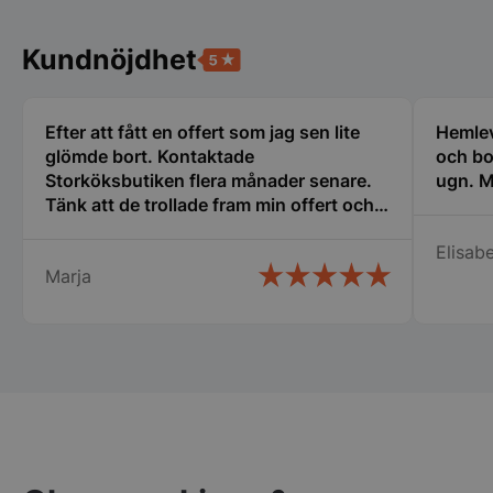
och kontohantering. Webbplatsen kan inte
användas ordentligt utan strikt nödvändiga cookies.
Kundnöjdhet
Namn
Leverantör
/
Do
VISITOR_PRIVACY_METADATA
YouTube
.youtube.com
Efter att fått en offert som jag sen lite
Hemlev
glömde bort. Kontaktade
och bo
Storköksbutiken flera månader senare.
ugn. M
Tänk att de trollade fram min offert och
den gällde fortfarande. Det kallar jag
Elisabe
service. Snabb leverans och ett trevligt
Marja
bemötande. Man lägger kunden i
centrum och inget är omöjligt.
Rekommenderar varmt detta företag.
pys_session_limit
.storkoksbutiken
Google
Privacy Policy