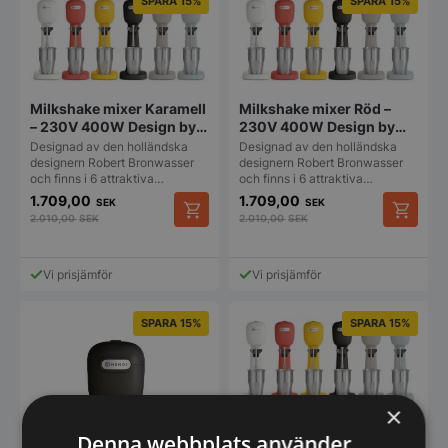
SPARA 15%
SPARA 15%
Milkshake mixer Karamell
Milkshake mixer Röd –
– 230V 400W Design by
230V 400W Design by
Bronwasser
Bronwasser
Designad av den holländska
Designad av den holländska
designern Robert Bronwasser
designern Robert Bronwasser
och finns i 6 attraktiva…
och finns i 6 attraktiva…
1.709,00
1.709,00
SEK
SEK
2.010,00
SEK
2.010,00
SEK
Vi prisjämför
Vi prisjämför
SPARA 15%
SPARA 15%
×
Milkshake mixer Vit –
Denna webbplats använder