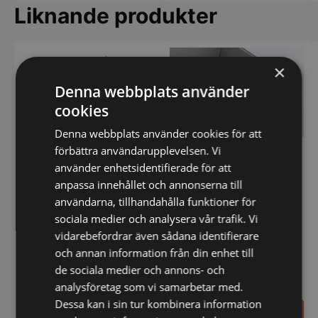
har
Liknande produkter
flera
varianter.
De
olika
alternativen
×
kan
Denna webbplats använder
väljas
på
cookies
produktsidan
Denna webbplats använder cookies för att
förbättra användarupplevelsen. Vi
Stekbord gas elektrisk tipp
använder enhetsidentifierade för att
anpassa innehållet och annonserna till
användarna, tillhandahålla funktioner för
sociala medier och analysera vår trafik. Vi
vidarebefordrar även sådana identifierare
och annan information från din enhet till
100 LIT. STEKBORD EL -
de sociala medier och annons- och
COMPOUND YTA - Zanussi
analysföretag som vi samarbetar med.
Dessa kan i sin tur kombinera information
82.100,00
63.186,75
SEK
SEK