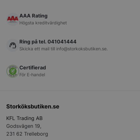
pys_session_limit
.storkoksbutiken
Google
Privacy Policy
AAA Rating
Högsta kreditvärdighet
Ring på tel. 041041444
Skicka ett mail till
info@storkoksbutiken.se
.
Certifierad
För E-handel
CookieScriptConsent
CookieScript
storkoksbutiken
Storköksbutiken.se
KFL Trading AB
Godsvägen 19,
PHPSESSID
PHP.net
231 62 Trelleborg
storkoksbutiken