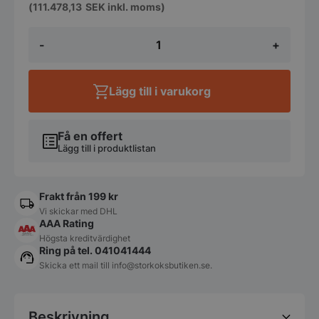
(
111.478,13
SEK
inkl. moms)
Stekbord
-
+
120
liters
gas
elektrisk
Lägg till i varukorg
tipp
mängd
Få en offert
Lägg till i produktlistan
Frakt från 199 kr
Vi skickar med DHL
AAA Rating
Högsta kreditvärdighet
Ring på tel. 041041444
Skicka ett mail till
info@storkoksbutiken.se
.
Beskrivning