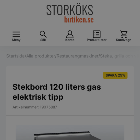
Meny
Sök
Konto
Produktlistor
Kundvagn
Startsida
/
Alla produkter
/
Restaurangmaskiner
/
Steka, grilla och v
SPARA 25%
Stekbord 120 liters gas
elektrisk tipp
Artikelnummer: 19075887