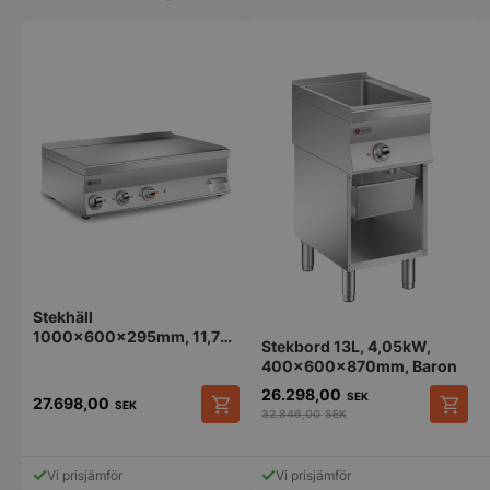
Stekhäll
1000x600x295mm, 11,7
Stekbord 13L, 4,05kW,
kW Baron
400x600x870mm, Baron
26.298,00
SEK
27.698,00
SEK
32.846,00
SEK
Den
här
produkten
Vi prisjämför
Vi prisjämför