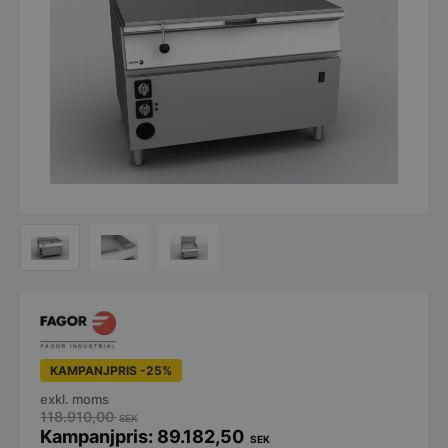
KAMPANJPRIS -25%
exkl. moms
118.910,00
SEK
89.182,50
SEK