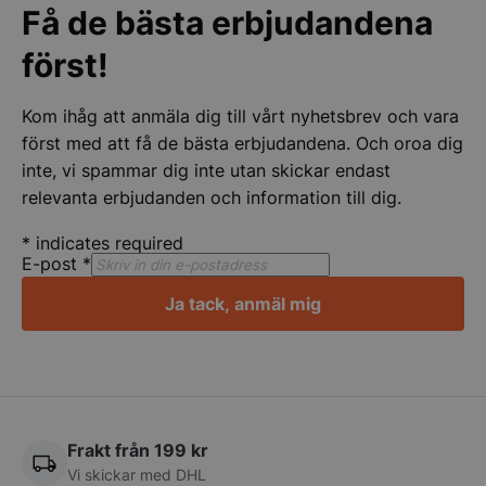
Få de bästa erbjudandena
Strikt nödvändigt
Prestanda
Inriktning
först!
Funktioner
Oklassificerade
Kom ihåg att anmäla dig till vårt nyhetsbrev och vara
Strikt nödvändiga kakor tillåter
kärnwebbplatsfunktioner som användarinloggning
först med att få de bästa erbjudandena. Och oroa dig
och kontohantering. Webbplatsen kan inte
inte, vi spammar dig inte utan skickar endast
användas ordentligt utan strikt nödvändiga cookies.
relevanta erbjudanden och information till dig.
Namn
Leverantör
/
Do
VISITOR_PRIVACY_METADATA
YouTube
*
indicates required
.youtube.com
E-post
*
Ja tack, anmäl mig
Frakt från 199 kr
Vi skickar med DHL