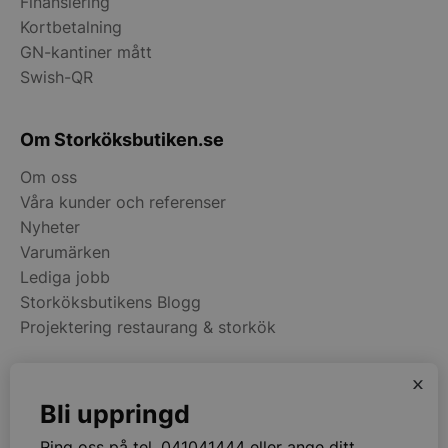
Finansiering
Services Limite
Kortbetalning
.accounts.livech
GN-kantiner mått
__lc_cst
On Direct Busin
Swish-QR
Services Limite
.accounts.livech
Om Storköksbutiken.se
wp_woocommerce_session_[abcdef0123456789]
storkoksbutiken
{32}
Om oss
Våra kunder och referenser
woocommerce_cart_hash
Automattic Inc
storkoksbutiken
Nyheter
Varumärken
Lediga jobb
woocommerce_items_in_cart
Automattic Inc
Storköksbutikens Blogg
storkoksbutiken
Projektering restaurang & storkök
woocommerce_recently_viewed
Automattic Inc
x
Kategorier
storkoksbutiken
Bli uppringd
Restaurangmaskiner
Ring oss på tel. 041041444 eller ange ditt