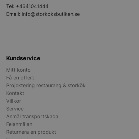
Tel:
+4641041444
Email:
info@storkoksbutiken.se
Kundservice
Mitt konto
Få en offert
Projektering restaurang & storkök
pys_start_session
.storkoksbutiken
Kontakt
Villkor
Service
Anmäl transportskada
Felanmälan
Returnera en produkt
__lc_cid
On Direct Busin