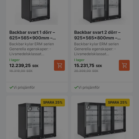
Backbar svart 1 dörr –
Backbar svart 2 dörr –
625x565x900mm –
925x565x800mm –
Fagor
Fagor
Backbar kylar ERM serien
Backbar kylar ERM serien
Generella egenskaper: -
Generella egenskaper: -
Livsmedelsklassat…
Livsmedelsklassat…
12.239,25
15.231,75
SEK
SEK
16.319,00
SEK
20.309,00
SEK
Vi prisjämför
Vi prisjämför
SPARA 25%
SPARA 25%