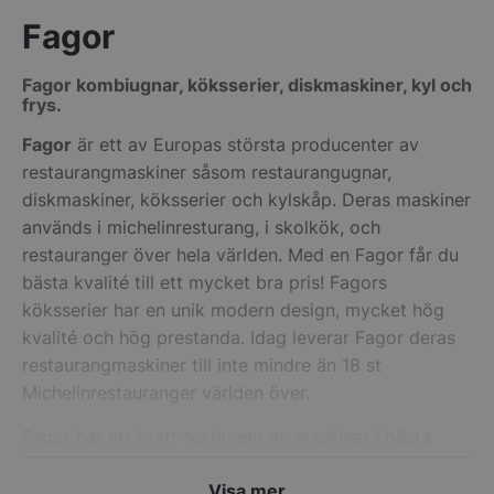
Fagor
Fagor kombiugnar, köksserier, diskmaskiner, kyl och
frys.
CookieScriptConsent
CookieScript
Fagor
är ett av Europas största producenter av
storkoksbutiken
restaurangmaskiner såsom restaurangugnar,
diskmaskiner, köksserier och kylskåp. Deras maskiner
används i michelinresturang, i skolkök, och
restauranger över hela världen. Med en Fagor får du
bästa kvalité till ett mycket bra pris! Fagors
köksserier har en unik modern design, mycket hög
PHPSESSID
PHP.net
kvalité och hög prestanda. Idag leverar Fagor deras
storkoksbutiken
restaurangmaskiner till inte mindre än 18 st
Michelinrestauranger världen över.
Fagor har ett brett sortiment av maskiner i bästa
kvalité
Visa mer