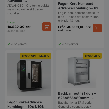
Advance –
Fagor iKore Kompact
693x856x2106mm –
ADVANCE är våra teknologiskt
Advance Kombiugn – 6x
Fagor
mest innovative skåp som
1/1GN – endast 53cm
Fagor iKore Kompact storlek 6
uppfyller…
bred!
bleck – bland det bästa vi kan
erbjuda. När du…
19.889,00
Från
49.998,00
SEK
SEK
exkl. moms
42.251,00
SEK
Den
här
produkt
Vi prisjämför
Vi prisjämför
har
flera
varianter
SPARA UPP TILL 25%
SPARA 25%
De
olika
alternat
kan
väljas
på
produkt
Backbar rostfri 1 dörr –
625x565x800mm –
Fagor iKore Advance
Fagor
Backbar kylar ERM serien
Kombiugn – 10x 1/1GN
Generella egenskaper: -