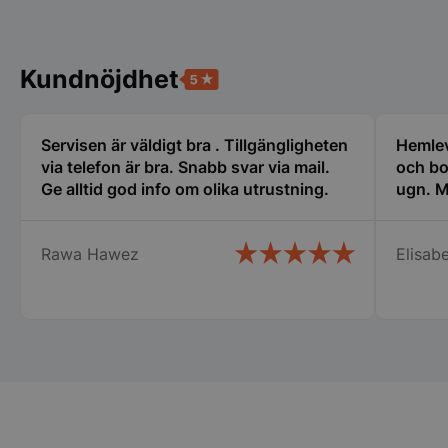
kärnwebbplatsfunktioner som användarinloggning
och kontohantering. Webbplatsen kan inte
användas ordentligt utan strikt nödvändiga cookies.
Namn
Leverantör
/
Do
Kundnöjdhet
VISITOR_PRIVACY_METADATA
YouTube
.youtube.com
Servisen är väldigt bra . Tillgängligheten
Hemlev
via telefon är bra. Snabb svar via mail.
och bo
Ge alltid god info om olika utrustning.
ugn. M
Rawa Hawez
Elisabe
pys_session_limit
.storkoksbutiken
Google
Privacy Policy