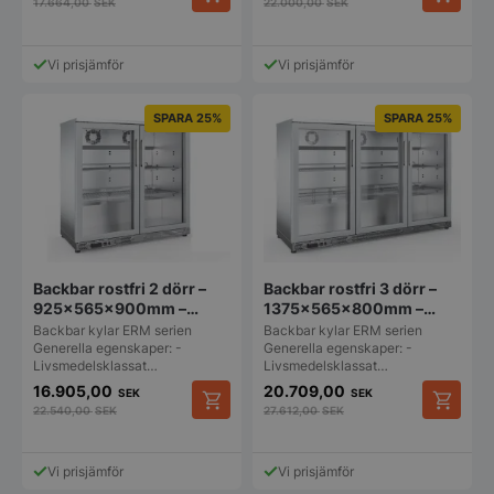
17.664,00
SEK
22.000,00
SEK
Vi prisjämför
Vi prisjämför
SPARA 25%
SPARA 25%
Backbar rostfri 2 dörr –
Backbar rostfri 3 dörr –
925x565x900mm –
1375x565x800mm –
Fagor
Fagor
Backbar kylar ERM serien
Backbar kylar ERM serien
Generella egenskaper: -
Generella egenskaper: -
Livsmedelsklassat…
Livsmedelsklassat…
16.905,00
20.709,00
SEK
SEK
22.540,00
SEK
27.612,00
SEK
Vi prisjämför
Vi prisjämför