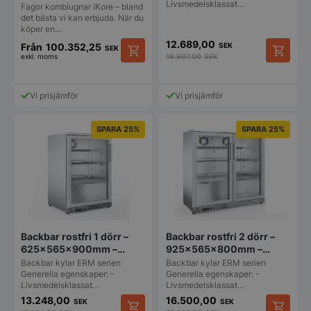
Livsmedelsklassat…
Fagor kombiugnar iKore – bland
det bästa vi kan erbjuda. När du
köper en…
12.689,00
Från
100.352,25
SEK
SEK
exkl. moms
16.907,00
SEK
Den
här
produkten
Vi prisjämför
Vi prisjämför
har
flera
varianter.
SPARA 25%
SPARA 25%
De
olika
alternativen
kan
väljas
på
produktsidan
Backbar rostfri 1 dörr –
Backbar rostfri 2 dörr –
625x565x900mm –
925x565x800mm –
Fagor
Fagor
Backbar kylar ERM serien
Backbar kylar ERM serien
Generella egenskaper: -
Generella egenskaper: -
Livsmedelsklassat…
Livsmedelsklassat…
13.248,00
16.500,00
SEK
SEK