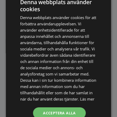
Denna webbplats använder
Fagor
Fagor
Backbar kylar ERM serien
Backbar bänkar Med alla
Generella egenskaper: -
egenskaper från kylbänkarna I
cookies
Livsmedelsklassat…
Snack-sortimentet.…
19.587,75
23.814,00
Denna webbplats använder cookies för att
SEK
SEK
26.117,00
SEK
31.752,00
SEK
förbättra användarupplevelsen. Vi
använder enhetsidentifierade för att
Vi prisjämför
Vi prisjämför
anpassa innehållet och annonserna till
användarna, tillhandahålla funktioner för
sociala medier och analysera vår trafik. Vi
SPARA 25%
SPARA 25%
vidarebefordrar även sådana identifierare
och annan information från din enhet till
de sociala medier och annons- och
analysföretag som vi samarbetar med.
Dessa kan i sin tur kombinera information
Backbarkyl 3 dörrar –
med annan information som du har
2017x600x1045mm –
Backbarkyl 2 glasdörrar –
Fagor
tillhandahållit eller som de har samlat in
Backbar bänkar Med alla
1492x600x1045mm –
egenskaper från kylbänkarna I
Fagor
när du har använt deras tjänster.
Läs mer
Backbar bänkar Med alla
Snack-sortimentet.…
egenskaper från kylbänkarna I
Snack-sortimentet.…
ACCEPTERA ALLA
27.436,50
28.833,75
SEK
SEK