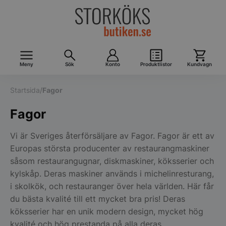
Meny
Sök
Konto
Produktlistor
Kundvagn
Startsida
/
Fagor
Fagor
Vi är Sveriges återförsäljare av Fagor. Fagor är ett av
Europas största producenter av restaurangmaskiner
såsom restaurangugnar, diskmaskiner, köksserier och
kylskåp. Deras maskiner används i michelinresturang,
i skolkök, och restauranger över hela världen. Här får
du bästa kvalité till ett mycket bra pris! Deras
köksserier har en unik modern design, mycket hög
kvalité och hög prestanda på alla deras