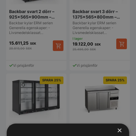
Backbar svart 2 dörr –
Backbar svart 3 dörr –
925x565x900mm –
1375x565x800mm –
Fagor
Fagor
Backbar kylar ERM serien
Backbar kylar ERM serien
Generella egenskaper: -
Generella egenskaper: -
Livsmedelsklassat…
Livsmedelsklassat…
15.611,25
19.122,00
SEK
SEK
20.815,00
SEK
25.496,00
SEK
Vi prisjämför
Vi prisjämför
SPARA 25%
SPARA 25%
Backbar svart 3 dörr –
Backbarkyl 2 dörrar –
×
1375x565x900mm –
1492x600x1045mm –