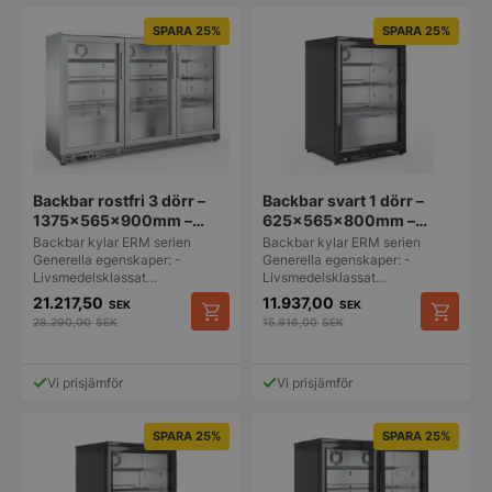
SPARA 25%
SPARA 25%
Backbar rostfri 3 dörr –
Backbar svart 1 dörr –
1375x565x900mm –
625x565x800mm –
Fagor
Fagor
Backbar kylar ERM serien
Backbar kylar ERM serien
Generella egenskaper: -
Generella egenskaper: -
Livsmedelsklassat…
Livsmedelsklassat…
21.217,50
11.937,00
SEK
SEK
28.290,00
SEK
15.916,00
SEK
Vi prisjämför
Vi prisjämför
SPARA 25%
SPARA 25%