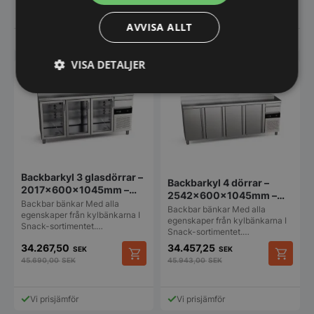
36.582,00
SEK
38.445,00
SEK
AVVISA ALLT
Vi prisjämför
Vi prisjämför
VISA DETALJER
SPARA 25%
SPARA 25%
Strikt
Prestanda
Inriktning
nödvändigt
Funktioner
Oklassificerade
Backbarkyl 3 glasdörrar –
Backbarkyl 4 dörrar –
2017x600x1045mm –
2542x600x1045mm –
Fagor
Backbar bänkar Med alla
Fagor
Backbar bänkar Med alla
egenskaper från kylbänkarna I
egenskaper från kylbänkarna I
Snack-sortimentet.…
Snack-sortimentet.…
34.267,50
34.457,25
SEK
SEK
Strikt nödvändigt
Prestanda
Inriktning
45.690,00
SEK
45.943,00
SEK
Funktioner
Oklassificerade
Vi prisjämför
Vi prisjämför
Strikt nödvändiga kakor tillåter