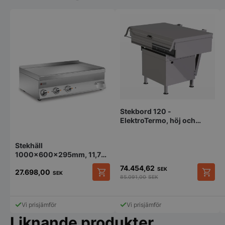
Stekbord 120 -
ElektroTermo, höj och
sänkbart med elektrisk tipp
Stekhäll
1000x600x295mm, 11,7
kW Baron
74.454,62
SEK
27.698,00
SEK
85.091,00
SEK
Den
här
produkten
Vi prisjämför
Vi prisjämför
har
Liknande produkter
flera