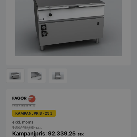
KAMPANJPRIS -25%
exkl. moms
123.119,00
SEK
92.339,25
SEK