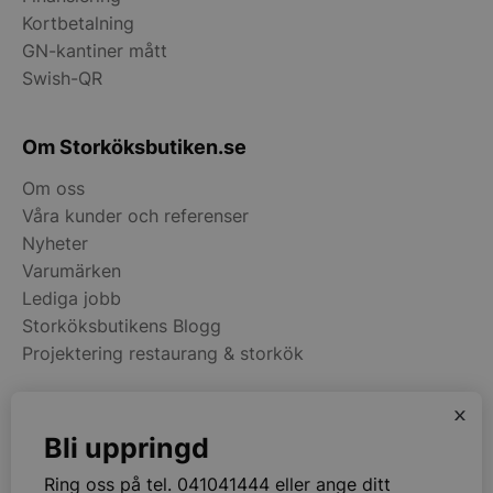
Services Limite
Kortbetalning
.accounts.livech
GN-kantiner mått
__lc_cst
On Direct Busin
Swish-QR
Services Limite
.accounts.livech
Om Storköksbutiken.se
wp_woocommerce_session_[abcdef0123456789]
storkoksbutiken
{32}
Om oss
Våra kunder och referenser
woocommerce_cart_hash
Automattic Inc
Nyheter
storkoksbutiken
Varumärken
Lediga jobb
woocommerce_items_in_cart
Automattic Inc
Storköksbutikens Blogg
storkoksbutiken
Projektering restaurang & storkök
x
woocommerce_recently_viewed
Automattic Inc
Kategorier
storkoksbutiken
Bli uppringd
Restaurangmaskiner
Ring oss på tel. 041041444 eller ange ditt
Kök & Matsal