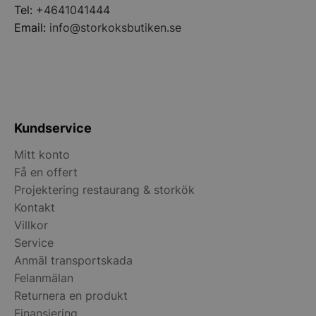
Tel:
+4641041444
Email:
info@storkoksbutiken.se
Kundservice
Mitt konto
Få en offert
Projektering restaurang & storkök
pys_start_session
.storkoksbutiken
Kontakt
Villkor
Service
Anmäl transportskada
Felanmälan
Returnera en produkt
__lc_cid
On Direct Busin
Finansiering