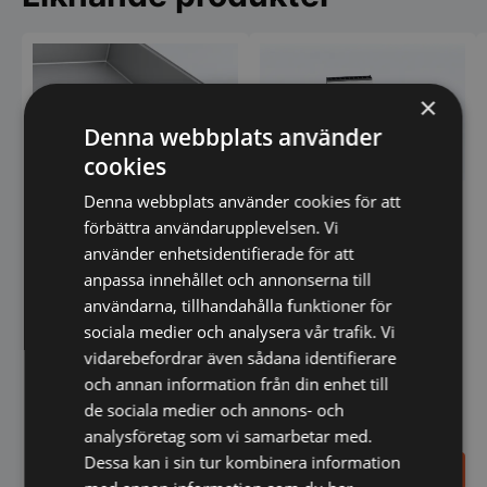
varianter.
De
olika
alternativen
kan
×
väljas
på
Denna webbplats använder
produktsidan
cookies
Denna webbplats använder cookies för att
Stekbord gas elektrisk tipp
Stekbord slät eller räfflad
förbättra användarupplevelsen. Vi
krom
använder enhetsidentifierade för att
anpassa innehållet och annonserna till
användarna, tillhandahålla funktioner för
sociala medier och analysera vår trafik. Vi
vidarebefordrar även sådana identifierare
och annan information från din enhet till
de sociala medier och annons- och
analysföretag som vi samarbetar med.
Dessa kan i sin tur kombinera information
63.186,75
22.356,00
SEK
SEK