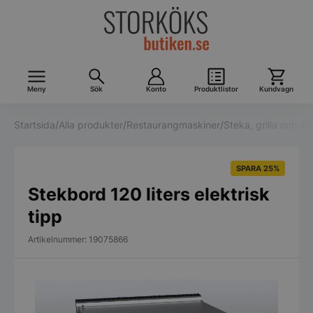
Meny
Sök
Konto
Produktlistor
Kundvagn
Startsida
/
Alla produkter
/
Restaurangmaskiner
/
Steka, grilla och v
SPARA 25%
Stekbord 120 liters elektrisk
tipp
Artikelnummer: 19075866