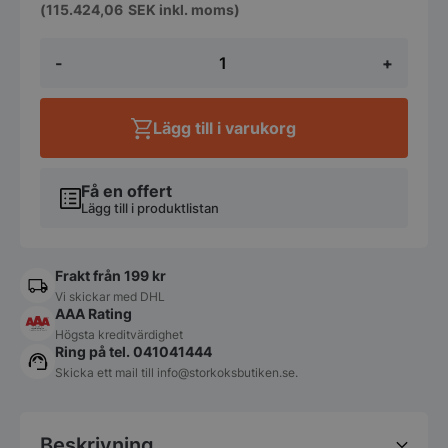
(
115.424,06
SEK
inkl. moms)
Stekbord
-
+
120
liters
elektrisk
tipp
Lägg till i varukorg
mängd
Få en offert
Lägg till i produktlistan
Frakt från 199 kr
Vi skickar med DHL
AAA Rating
Högsta kreditvärdighet
Ring på tel. 041041444
Skicka ett mail till
info@storkoksbutiken.se
.
Beskrivning