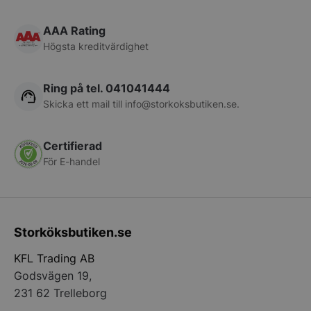
pys_session_limit
.storkoksbutiken
Google
Privacy Policy
AAA Rating
Högsta kreditvärdighet
Ring på tel. 041041444
Skicka ett mail till
info@storkoksbutiken.se
.
Certifierad
För E-handel
CookieScriptConsent
CookieScript
storkoksbutiken
Storköksbutiken.se
KFL Trading AB
Godsvägen 19,
PHPSESSID
PHP.net
231 62 Trelleborg
storkoksbutiken