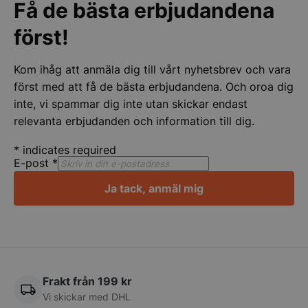
Få de bästa erbjudandena
Strikt nödvändigt
Prestanda
Inriktning
först!
Funktioner
Oklassificerade
Kom ihåg att anmäla dig till vårt nyhetsbrev och vara
Strikt nödvändiga kakor tillåter
kärnwebbplatsfunktioner som användarinloggning
först med att få de bästa erbjudandena. Och oroa dig
och kontohantering. Webbplatsen kan inte
inte, vi spammar dig inte utan skickar endast
användas ordentligt utan strikt nödvändiga cookies.
relevanta erbjudanden och information till dig.
Namn
Leverantör
/
Do
VISITOR_PRIVACY_METADATA
YouTube
*
indicates required
.youtube.com
E-post
*
Ja tack, anmäl mig
Frakt från 199 kr
Vi skickar med DHL