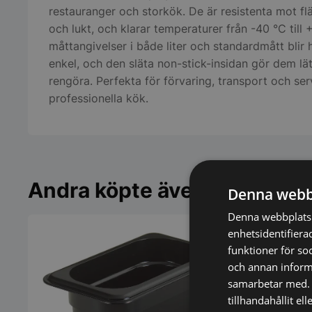
restauranger och storkök. De är resistenta mot flä
och lukt, och klarar temperaturer från -40 °C till
måttangivelser i både liter och standardmått blir 
enkel, och den släta non-stick-insidan gör dem lät
rengöra. Perfekta för förvaring, transport och ser
professionella kök.
Andra köpte även
Denna webb
Denna webbplats 
enhetsidentifiera
funktioner för so
och annan informa
samarbetar med. 
tillhandahållit el