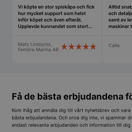
kan
Vi köpte en stor spiskåpa och fick
Alltid sna
väljas
hur mycket support som helst
på
och detalj
pys_start_session
produktsidan
inför köpet och även efteråt.
samt ev le
Upplevde kunnandet som stort
maskiner ti
och även att de hade egen
erfarenhet av
__lc_cid
Mats Lindqvist,
Calle
restaurangbranschen som var till
Femöre Marina AB
stor hjälp för mig som är relativt
ny i detta. Tänker att detta företag
__lc_cst
får bli min nya huvudleverantör
framöver när det blir dags för nya
inköp! Mats Lindqvist Femöre
wp_woocommerce_s
{32}
Marina AB
woocommerce_cart
Få de bästa erbjudandena fö
woocommerce_item
Kom ihåg att anmäla dig till vårt nyhetsbrev och vara
bästa erbjudandena. Och oroa dig inte, vi spammar di
woocommerce_rece
endast relevanta erbjudanden och information till dig.