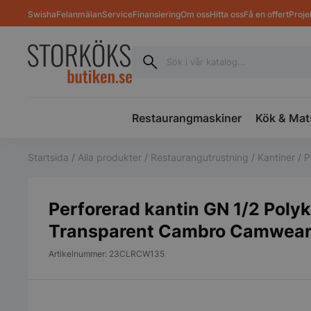
Swisha
Felanmälan
Service
Finansiering
Om oss
Hitta oss
Få en offert
Proje
Restaurangmaskiner
Kök & Mat
Startsida
/
Alla produkter
/
Restaurangutrustning
/
Kantiner
/
P
Perforerad kantin GN 1/2 Poly
Transparent Cambro Camwea
Artikelnummer: 23CLRCW135