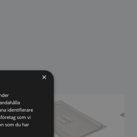
×
änder
handahålla
na identifierare
sföretag som vi
on som du har