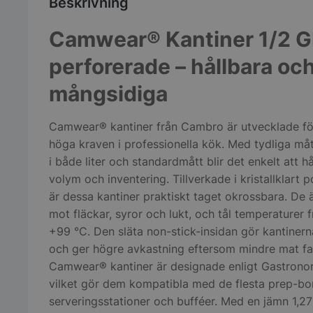
Beskrivning
Camwear® Kantiner 1/2 
perforerade – hållbara oc
mångsidiga
Camwear® kantiner från Cambro är utvecklade fö
höga kraven i professionella kök. Med tydliga må
i både liter och standardmått blir det enkelt att hå
volym och inventering. Tillverkade i kristallklart 
är dessa kantiner praktiskt taget okrossbara. De ä
mot fläckar, syror och lukt, och tål temperaturer fr
+99 °C. Den släta non-stick-insidan gör kantinern
och ger högre avkastning eftersom mindre mat fa
Camwear® kantiner är designade enligt Gastrono
vilket gör dem kompatibla med de flesta prep-bo
serveringsstationer och bufféer. Med en jämn 1,27