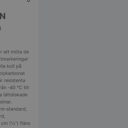
GN
h
r att möta de
ttmarkeringar
lla koll på
polykarbonat
r resistenta
ån -40 °C till
a lättdiskade
stnar.
rm-standard,
rd,
 cm (½”) fläns