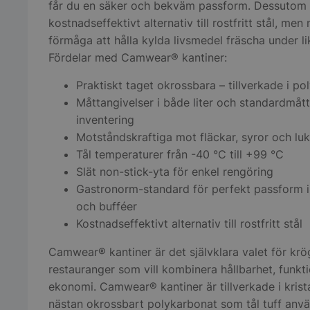
får du en säker och bekväm passform. Dessutom 
kostnadseffektivt alternativ till rostfritt stål, m
förmåga att hålla kylda livsmedel fräscha under lik
Fördelar med Camwear® kantiner:
Praktiskt taget okrossbara – tillverkade i p
Måttangivelser i både liter och standardmått
inventering
Motståndskraftiga mot fläckar, syror och luk
Tål temperaturer från -40 °C till +99 °C
Slät non-stick-yta för enkel rengöring
Gastronorm-standard för perfekt passform 
och bufféer
Kostnadseffektivt alternativ till rostfritt stål
Camwear® kantiner är det självklara valet för kr
restauranger som vill kombinera hållbarhet, funkt
ekonomi. Camwear® kantiner är tillverkade i krista
nästan okrossbart polykarbonat som tål tuff anvä