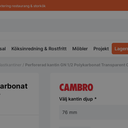
ktering restaurang & storkök
sal
Köksinredning & Rostfritt
Möbler
Projekt
Lager
lastkantiner
/
Perforerad kantin GN 1/2 Polykarbonat Transparen
karbonat
r
kantin djup