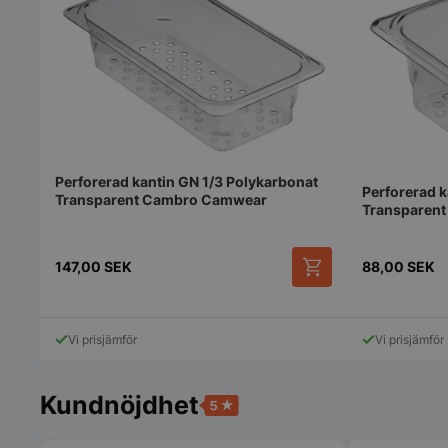
väljas
på
produktsidan
pys_session_limit
Perforerad kantin GN 1/3 Polykarbonat
Perforerad k
Transparent Cambro Camwear
CookieScriptConse
Transparen
147,00
SEK
88,00
SEK
Den
PHPSESSID
här
produkten
Vi prisjämför
Vi prisjämför
har
flera
varianter.
Kundnöjdhet
De
olika
alternativen