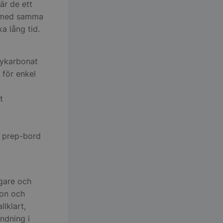
är de ett
en med samma
a lång tid.
olykarbonat
 för enkel
t
i prep-bord
ögare och
ion och
llklart,
ndning i