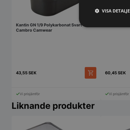
Kantin GN 1
VISA DETALJ
Cambro Ca
Kantin GN 1/9 Polykarbonat Svart
Strikt
Cambro Camwear
nödvändigt
43,55
SEK
60,45
SEK
Den
Strikt nödvändiga ka
här
användas ordentligt 
produkten
Vi prisjämför
Vi prisjämför
har
Namn
flera
Liknande produkter
VISITOR_PRIVACY_
varianter.
De
olika
alternativen
kan