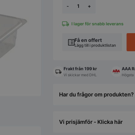
Perforerad
-
+
kantin
GN
1/2
Polykarbonat
I lager för snabb leverans
Transparent
Cambro
Camwear
Få en offert
mängd
Lägg till i produktlistan
Frakt från 199 kr
AAA R
Vi skickar med DHL
Högsta 
Har du frågor om produkten? 
Vi prisjämför - Klicka här