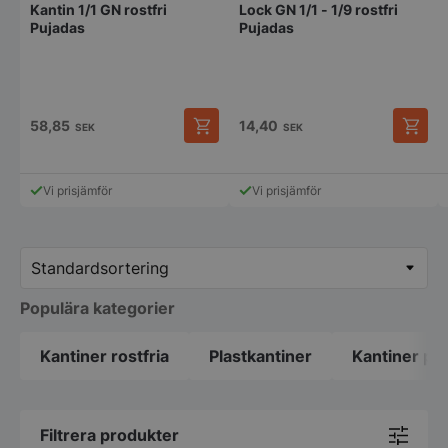
Kantin 1/1 GN rostfri
Lock GN 1/1 - 1/9 rostfri
Pujadas
Pujadas
58,85
14,40
SEK
SEK
Den
Den
här
här
produkten
produk
Vi prisjämför
Vi prisjämför
har
har
flera
flera
varianter.
variant
De
De
olika
olika
alternativen
alterna
Populära kategorier
kan
kan
väljas
väljas
på
på
Kantiner rostfria
Plastkantiner
Kantiner pe
produktsidan
produk
Filtrera produkter