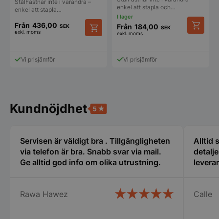
StålFastnar inte i varandra –
enkel att stapla och…
enkel att stapla…
Från
436,00
Från
184,00
SEK
SEK
exkl. moms
exkl. moms
Den
Funktioner
Oklassificerade
Den
här
här
produkt
produkten
Vi prisjämför
Vi prisjämför
har
har
flera
flera
varianter
varianter.
De
De
olika
olika
Kundnöjdhet
Strikt nödvändigt
Prestanda
Inriktning
alternat
alternativen
kan
kan
Funktioner
Oklassificerade
väljas
väljas
på
på
Strikt nödvändiga kakor tillåter
Servisen är väldigt bra . Tillgängligheten
Alltid
produkt
produktsidan
kärnwebbplatsfunktioner som användarinloggning
via telefon är bra. Snabb svar via mail.
detalj
och kontohantering. Webbplatsen kan inte
Ge alltid god info om olika utrustning.
leveran
användas ordentligt utan strikt nödvändiga cookies.
Namn
Leverantör
/
Do
VISITOR_PRIVACY_METADATA
YouTube
Rawa Hawez
Calle
.youtube.com