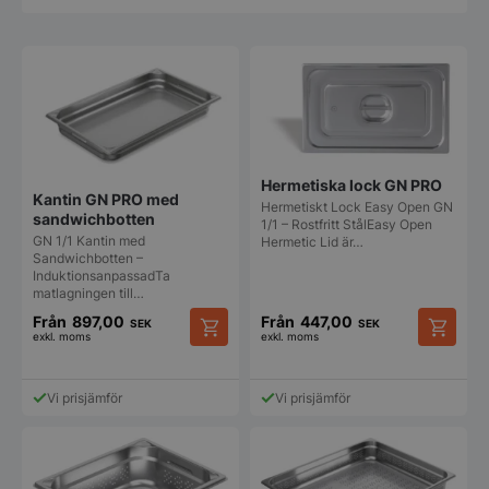
Hermetiska lock GN PRO
Kantin GN PRO med
Hermetiskt Lock Easy Open GN
sandwichbotten
1/1 – Rostfritt StålEasy Open
GN 1/1 Kantin med
Hermetic Lid är…
Sandwichbotten –
InduktionsanpassadTa
matlagningen till…
Från
897,00
Från
447,00
SEK
SEK
exkl. moms
exkl. moms
Den
Den
här
här
produkten
produkt
Vi prisjämför
Vi prisjämför
har
har
flera
flera
varianter.
varianter
De
De