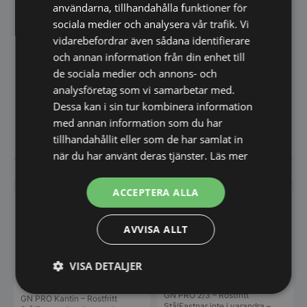
olika
användarna, tillhandahålla funktioner för
alternat
alternativen
kan
sociala medier och analysera vår trafik. Vi
kan
väljas
väljas
vidarebefordrar även sådana identifierare
på
på
Kantin 1/1 GN PRO
och annan information från din enhet till
produkt
produktsidan
Kantin 1/6 GN PRO
GN PRO 1/1 Kantin 65 mm –
de sociala medier och annons- och
GN PRO 1/6 Kantin 65 mm –
Rostfritt StålFastnar inte i
Rostfritt StålGN PRO 1/6 kantin
analysföretag som vi samarbetar med.
varandra – enkel att…
från Pujadas är…
Dessa kan i sin tur kombinera information
med annan information som du har
Från
133,00
Från
212,00
SEK
SEK
exkl. moms
exkl. moms
tillhandahållit eller som de har samlat in
Den
Den
här
här
när du har använt deras tjänster.
Läs mer
produkten
produkt
Vi prisjämför
Vi prisjämför
har
har
flera
flera
ACCEPTERA ALLA
varianter.
varianter
De
De
olika
olika
AVVISA ALLT
alternativen
alternat
kan
kan
väljas
väljas
VISA DETALJER
på
på
Kantin 2/3 GN PRO
Kantin 2/1 GN PRO
produktsidan
produkt
Strikt
Prestanda
Inriktning
GN PRO 2/3 – Rostfritt
GN PRO Kantin – Rostfritt
nödvändigt
StålFastnar inte i varandra –