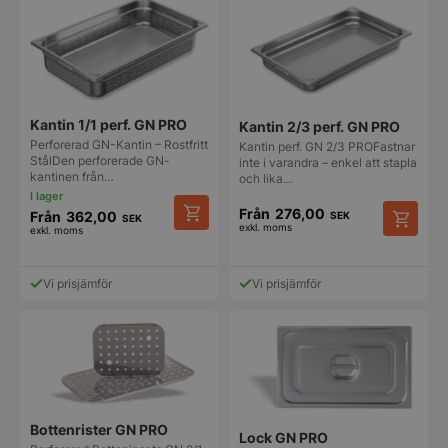
varianter
varianter.
De
De
olika
olika
alternat
alternativen
kan
kan
väljas
väljas
på
på
Kantin 1/1 perf. GN PRO
Kantin 2/3 perf. GN PRO
produkt
produktsidan
Perforerad GN-Kantin – Rostfritt
Kantin perf. GN 2/3 PROFastnar
StålDen perforerade GN-
inte i varandra – enkel att stapla
kantinen från…
och lika…
Från
276,00
Från
362,00
SEK
SEK
exkl. moms
exkl. moms
Den
Den
här
här
produkten
produkt
Vi prisjämför
Vi prisjämför
har
har
flera
flera
varianter.
varianter
De
De
olika
olika
alternativen
alternat
kan
kan
väljas
väljas
Bottenrister GN PRO
på
Lock GN PRO
på