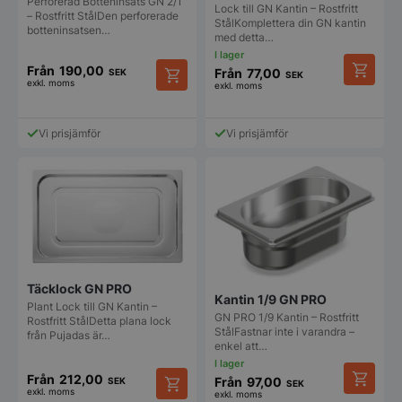
Perforerad Botteninsats GN 2/1
produktsidan
Lock till GN Kantin – Rostfritt
produkt
– Rostfritt StålDen perforerade
StålKomplettera din GN kantin
botteninsatsen…
med detta…
Från
190,00
Från
77,00
SEK
SEK
exkl. moms
exkl. moms
Den
Den
här
här
produkt
produkten
Vi prisjämför
Vi prisjämför
har
har
flera
flera
varianter
varianter.
De
De
olika
olika
alternat
alternativen
kan
kan
väljas
väljas
på
på
produkt
Täcklock GN PRO
produktsidan
Kantin 1/9 GN PRO
Plant Lock till GN Kantin –
GN PRO 1/9 Kantin – Rostfritt
Rostfritt StålDetta plana lock
StålFastnar inte i varandra –
från Pujadas är…
enkel att…
Från
212,00
Från
97,00
SEK
SEK
exkl. moms
exkl. moms
Den