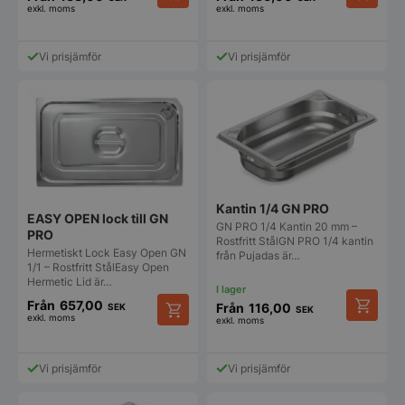
exkl. moms
exkl. moms
Den
Den
här
här
produkten
produkt
Vi prisjämför
Vi prisjämför
har
har
flera
flera
varianter.
varianter
De
De
olika
olika
alternativen
alternat
kan
kan
väljas
väljas
på
på
Kantin 1/4 GN PRO
produktsidan
produkt
EASY OPEN lock till GN
GN PRO 1/4 Kantin 20 mm –
PRO
Rostfritt StålGN PRO 1/4 kantin
Hermetiskt Lock Easy Open GN
från Pujadas är…
1/1 – Rostfritt StålEasy Open
Hermetic Lid är…
Från
657,00
Från
116,00
SEK
SEK
exkl. moms
exkl. moms
Den
Den
här
här
produkt
produkten
Vi prisjämför
Vi prisjämför
har
har
flera
flera