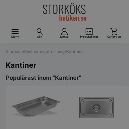
Meny
Sök
Konto
Produktlistor
Kundvagn
Startsida
/
Restaurangutrustning
/
Kantiner
Kantiner
Populärast inom "Kantiner"