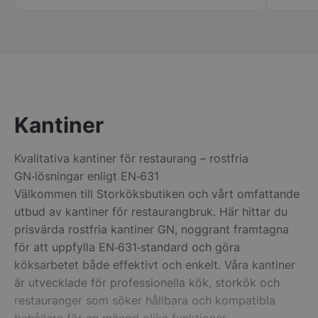
Kantiner
pys_session_limit
.storkoksbutiken
Google
Privacy Policy
Kvalitativa kantiner för restaurang – rostfria
GN‑lösningar enligt EN‑631
Välkommen till Storköksbutiken och vårt omfattande
utbud av kantiner för restaurangbruk. Här hittar du
prisvärda rostfria kantiner GN, noggrant framtagna
för att uppfylla EN‑631‑standard och göra
köksarbetet både effektivt och enkelt. Våra kantiner
är utvecklade för professionella kök, storkök och
CookieScriptConsent
CookieScript
restauranger som söker hållbara och kompatibla
storkoksbutiken