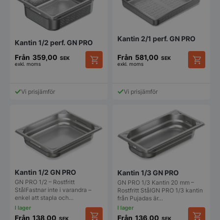
olika
olika
alternativen
alternat
kan
kan
väljas
väljas
på
på
Kantin 2/1 perf. GN PRO
Kantin 1/2 perf. GN PRO
produktsidan
produkt
Från
359,00
Från
581,00
SEK
SEK
exkl. moms
exkl. moms
Den
Den
här
här
produkten
produkt
Vi prisjämför
Vi prisjämför
har
har
flera
flera
varianter.
varianter
De
De
olika
olika
alternativen
alternat
kan
kan
väljas
väljas
på
på
Kantin 1/2 GN PRO
Kantin 1/3 GN PRO
produktsidan
produkt
GN PRO 1/2 – Rostfritt
GN PRO 1/3 Kantin 20 mm –
StålFastnar inte i varandra –
Rostfritt StålGN PRO 1/3 kantin
enkel att stapla och…
från Pujadas är…
Från
138,00
Från
136,00
SEK
SEK