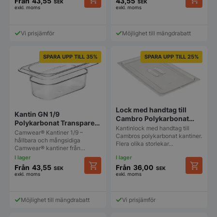
Från
43,55
43,55
SEK
SEK
exkl. moms
exkl. moms
Den
Den
här
här
produkten
produkt
Vi prisjämför
Möjlighet till mängdrabatt
har
har
flera
flera
varianter.
varianter
SPARA UPP TILL 35%
SPARA UPP TILL 25%
De
De
olika
olika
alternativen
alternat
kan
kan
väljas
väljas
på
på
Lock med handtag till
Kantin GN 1/9
produktsidan
produkt
Cambro Polykarbonat
Polykarbonat Transparent
kantiner
Kantinlock med handtag till
Cambro Camwear
Camwear® Kantiner 1/9 –
Cambros polykarbonat kantiner.
hållbara och mångsidiga
Flera olika storlekar…
Camwear® kantiner från…
Från
43,55
Från
36,00
SEK
SEK
exkl. moms
exkl. moms
Den
Den
här
här
produkten
produkt
Möjlighet till mängdrabatt
Vi prisjämför
har
har
flera
flera