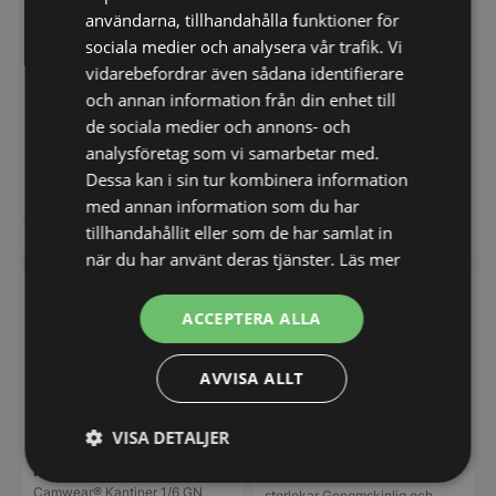
på
på
användarna, tillhandahålla funktioner för
Perforerad kantin GN 1/2
produktsidan
produkt
Polykarbonat Transparent
Perforerad kantin GN 1/3
sociala medier och analysera vår trafik. Vi
Cambro Camwear
Camwear® Kantiner 1/2 GN
Polykarbonat Transparent
vidarebefordrar även sådana identifierare
perforerade – hållbara och
Cambro Camwear
Camwear® Kantiner 1/3 GN
mångsidiga Camwear®…
och annan information från din enhet till
perforerade – hållbara och
mångsidiga. Camwear®…
de sociala medier och annons- och
analysföretag som vi samarbetar med.
Från
176,00
Från
147,00
SEK
SEK
Dessa kan i sin tur kombinera information
exkl. moms
exkl. moms
Den
Den
med annan information som du har
här
här
produkten
produkt
tillhandahållit eller som de har samlat in
Vi prisjämför
Vi prisjämför
har
har
när du har använt deras tjänster.
Läs mer
flera
flera
varianter.
varianter
De
De
ACCEPTERA ALLA
olika
olika
alternativen
alternat
kan
kan
AVVISA ALLT
väljas
väljas
på
på
produktsidan
produkt
VISA DETALJER
Kantin 1/1 GN, BPA-fri,
Perforerad kantin GN 1/6
Cambro
Polykarbonat Transparent
Plastkantin Cambro Flera
Strikt
Prestanda
Inriktning
Cambro Camwear
Camwear® Kantiner 1/6 GN
storlekar Genomskinlig och