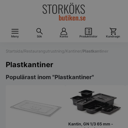
Meny
Sök
Konto
Produktlistor
Kundvagn
Startsida
/
Restaurangutrustning
/
Kantiner
/
Plastkantiner
Plastkantiner
Populärast inom "Plastkantiner"
Kantin, GN 1/3 65 mm -