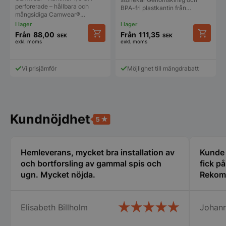
nödvändigt
perforerade – hållbara och
BPA-fri plastkantin från…
mångsidiga Camwear®…
Från
88,00
Från
111,35
SEK
SEK
Funktioner
Oklassificerade
exkl. moms
exkl. moms
Den
Den
här
här
produkten
produkt
Vi prisjämför
Möjlighet till mängdrabatt
har
har
flera
flera
varianter.
varianter
De
De
olika
olika
Strikt nödvändigt
Prestanda
Inriktning
Kundnöjdhet
alternativen
alternat
kan
kan
Funktioner
Oklassificerade
väljas
väljas
på
på
Strikt nödvändiga kakor tillåter
Hemleverans, mycket bra installation av
Kunde i
produktsidan
produkt
kärnwebbplatsfunktioner som användarinloggning
och kontohantering. Webbplatsen kan inte
och bortforsling av gammal spis och
fick p
användas ordentligt utan strikt nödvändiga cookies.
ugn. Mycket nöjda.
Rekom
Namn
Leverantör
/
Do
VISITOR_PRIVACY_METADATA
YouTube
Elisabeth Billholm
Johan
.youtube.com