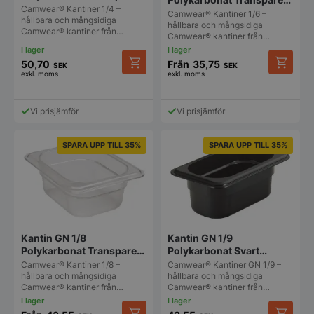
Cambro Camwear
Camwear® Kantiner 1/4 –
Cambro Camwear
Camwear® Kantiner 1/6 –
hållbara och mångsidiga
hållbara och mångsidiga
Camwear® kantiner från…
Camwear® kantiner från…
50,70
Från
35,75
SEK
SEK
exkl. moms
exkl. moms
Den
Den
här
här
produkten
produkt
Vi prisjämför
Vi prisjämför
har
har
flera
flera
varianter.
varianter
SPARA UPP TILL 35%
SPARA UPP TILL 35%
De
De
olika
olika
alternativen
alternat
kan
kan
väljas
väljas
på
på
produktsidan
produkt
Kantin GN 1/8
Kantin GN 1/9
Polykarbonat Transparent
Polykarbonat Svart
Cambro Camwear
Cambro Camwear
Camwear® Kantiner 1/8 –
Camwear® Kantiner GN 1/9 –
hållbara och mångsidiga
hållbara och mångsidiga
Camwear® kantiner från…
Camwear® kantiner från…