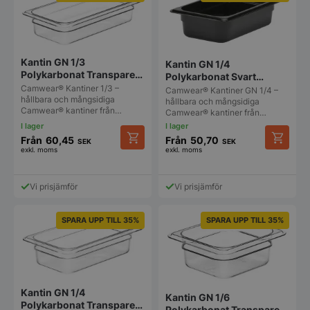
De
De
olika
olika
alternativen
alternat
kan
kan
väljas
väljas
Kantin GN 1/3
Kantin GN 1/4
på
på
Polykarbonat Transparent
Polykarbonat Svart
produktsidan
produkt
Cambro Camwear
Cambro Camwear
Camwear® Kantiner 1/3 –
Camwear® Kantiner GN 1/4 –
hållbara och mångsidiga
hållbara och mångsidiga
Camwear® kantiner från…
Camwear® kantiner från…
Från
60,45
Från
50,70
SEK
SEK
exkl. moms
exkl. moms
Den
Den
här
här
produkten
produkt
Vi prisjämför
Vi prisjämför
har
har
flera
flera
varianter.
varianter
SPARA UPP TILL 35%
SPARA UPP TILL 35%
De
De
olika
olika
alternativen
alternat
kan
kan
väljas
väljas
på
på
Kantin GN 1/4
Kantin GN 1/6
produktsidan
produkt
Polykarbonat Transparent
Polykarbonat Transparent