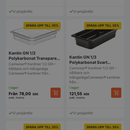
här
här
produkten
produkt
Vi prisjämför
Vi prisjämför
har
har
flera
flera
varianter.
varianter
SPARA UPP TILL 35%
SPARA UPP TILL 35%
De
De
olika
olika
alternativen
alternat
kan
kan
väljas
väljas
Kantin GN 1/2
på
på
Kantin GN 1/3
Polykarbonat Transparent
produktsidan
produkt
Polykarbonat Svart
Cambro Camwear
Camwear® Kantiner 1/2 GN –
Cambro Camwear
Camwear® Kantiner 1/3 GN –
hållbara och mångsidiga
hållbara och
Camwear® kantiner från…
mångsidigaCamwear® kantiner
från…
Från
78,00
121,55
SEK
SEK
exkl. moms
exkl. moms
Den
Den
här
här
produkten
produkt
Vi prisjämför
Vi prisjämför
har
har
flera
flera
varianter.
varianter
SPARA UPP TILL 35%
SPARA UPP TILL 35%