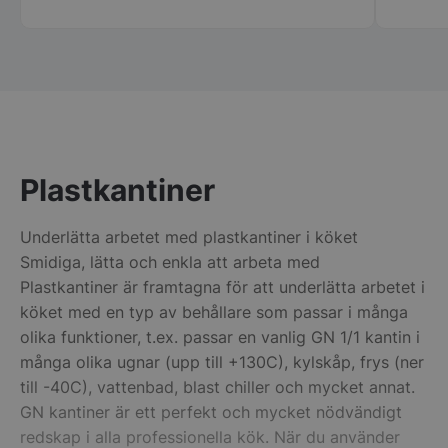
Plastkantiner
pys_session_limit
.storkoksbutiken
Google
Privacy Policy
Underlätta arbetet med plastkantiner i köket
Smidiga, lätta och enkla att arbeta med
Plastkantiner är framtagna för att underlätta arbetet i
köket med en typ av behållare som passar i många
olika funktioner, t.ex. passar en vanlig GN 1/1 kantin i
många olika ugnar (upp till +130C), kylskåp, frys (ner
till -40C), vattenbad, blast chiller och mycket annat.
GN kantiner är ett perfekt och mycket nödvändigt
CookieScriptConsent
CookieScript
redskap i alla professionella kök. När du använder
storkoksbutiken