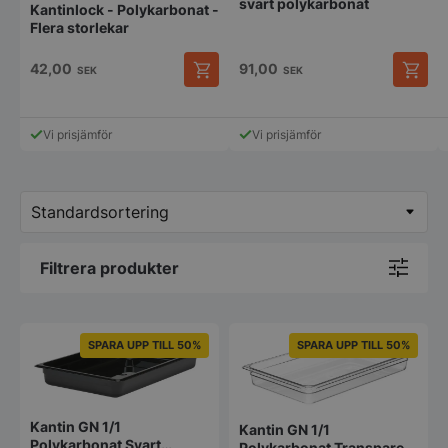
svart polykarbonat
Kantinlock - Polykarbonat -
Flera storlekar
42,00
91,00
SEK
SEK
Den
här
produkten
Vi prisjämför
Vi prisjämför
har
flera
varianter.
De
olika
alternativen
kan
Filtrera produkter
väljas
på
produktsidan
SPARA UPP TILL 50%
SPARA UPP TILL 50%
Kantin GN 1/1
Kantin GN 1/1
Polykarbonat Svart
Polykarbonat Transparent