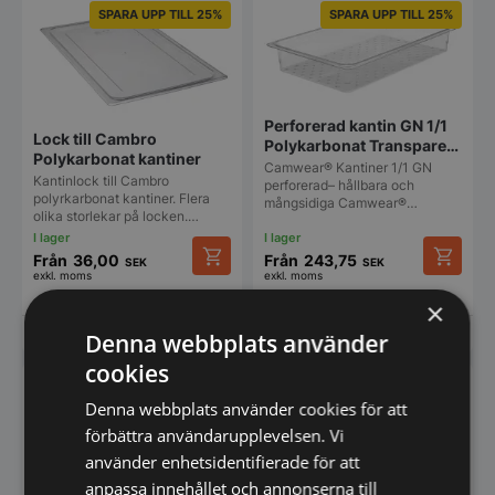
varianter.
varianter
SPARA UPP TILL 25%
SPARA UPP TILL 25%
De
De
olika
olika
alternativen
alternat
kan
kan
väljas
väljas
Perforerad kantin GN 1/1
på
på
Lock till Cambro
Polykarbonat Transparent
produktsidan
produkt
Polykarbonat kantiner
Cambro Camwear
Camwear® Kantiner 1/1 GN
Kantinlock till Cambro
perforerad– hållbara och
polyrkarbonat kantiner. Flera
mångsidiga Camwear®…
olika storlekar på locken.…
Från
36,00
Från
243,75
SEK
SEK
exkl. moms
exkl. moms
Den
Den
här
här
×
produkten
produkt
Vi prisjämför
Vi prisjämför
Denna webbplats använder
har
har
flera
flera
cookies
varianter.
varianter
De
De
Denna webbplats använder cookies för att
olika
olika
förbättra användarupplevelsen. Vi
alternativen
alternat
använder enhetsidentifierade för att
kan
kan
väljas
väljas
anpassa innehållet och annonserna till