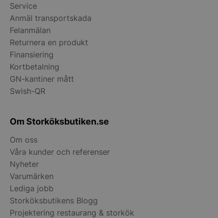
Service
Anmäl transportskada
__lc_cid
On Direct Busin
Felanmälan
Services Limite
.accounts.livech
Returnera en produkt
Finansiering
__lc_cst
On Direct Busin
Kortbetalning
Services Limite
.accounts.livech
GN-kantiner mått
Swish-QR
wp_woocommerce_session_[abcdef0123456789]
storkoksbutiken
{32}
Om Storköksbutiken.se
woocommerce_cart_hash
Automattic Inc
storkoksbutiken
Om oss
Våra kunder och referenser
Nyheter
woocommerce_items_in_cart
Automattic Inc
Varumärken
storkoksbutiken
Lediga jobb
Storköksbutikens Blogg
woocommerce_recently_viewed
Automattic Inc
Projektering restaurang & storkök