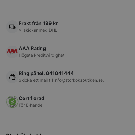
pys_session_limit
.storkoksbutiken
Frakt från 199 kr
Google
Privacy Policy
Vi skickar med DHL
AAA Rating
Högsta kreditvärdighet
Ring på tel. 041041444
Skicka ett mail till
info@storkoksbutiken.se
.
CookieScriptConsent
CookieScript
storkoksbutiken
Certifierad
För E-handel