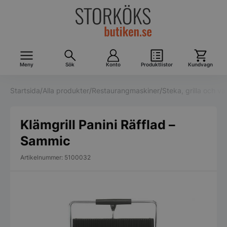
Meny
Sök
Konto
Produktlistor
Kundvagn
Startsida
/
Alla produkter
/
Restaurangmaskiner
/
Steka, grilla och v
Klämgrill Panini Räfflad –
Sammic
Artikelnummer: 5100032