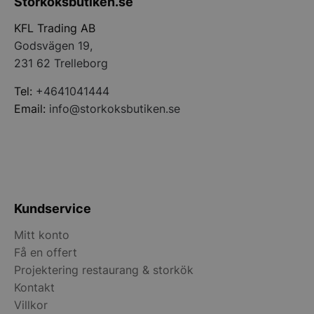
Storköksbutiken.se
PHPSESSID
PHP.net
storkoksbutiken
KFL Trading AB
Godsvägen 19,
231 62 Trelleborg
Tel:
+4641041444
Email:
info@storkoksbutiken.se
Kundservice
pys_start_session
.storkoksbutiken
Mitt konto
Få en offert
Projektering restaurang & storkök
Kontakt
Villkor