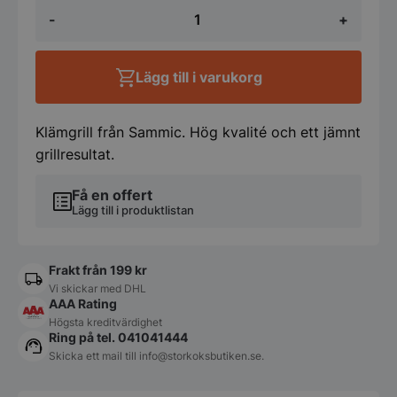
Klämgrill
-
+
Panini
Räfflad
-
Sammic
Lägg till i varukorg
mängd
Klämgrill från Sammic. Hög kvalité och ett jämnt
grillresultat.
Få en offert
Lägg till i produktlistan
Frakt från 199 kr
Vi skickar med DHL
AAA Rating
Högsta kreditvärdighet
Ring på tel. 041041444
Skicka ett mail till
info@storkoksbutiken.se
.