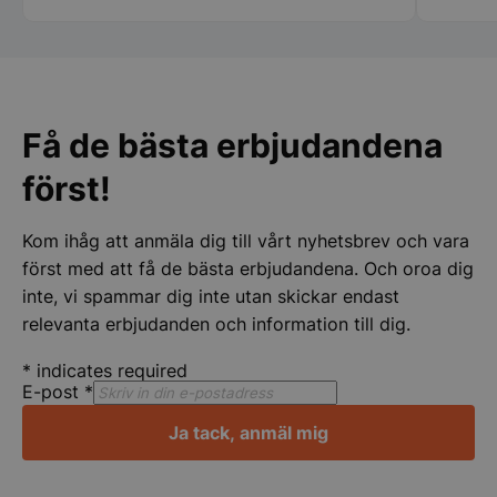
speciellt tacka Therese, Samt er
chaufför som jag tyvärr inte kommer
ihåg namnet på. Vi kommer att fortsätta
att handla av er Än en gång stort tack
Strikt nödvändigt
Prestanda
Inriktning
för er hjälpen
Få de bästa erbjudandena
Funktioner
Oklassificerade
först!
Strikt nödvändiga kakor tillåter
kärnwebbplatsfunktioner som användarinloggning
och kontohantering. Webbplatsen kan inte
användas ordentligt utan strikt nödvändiga cookies.
Kom ihåg att anmäla dig till vårt nyhetsbrev och vara
först med att få de bästa erbjudandena. Och oroa dig
Namn
Leverantör
/
Do
inte, vi spammar dig inte utan skickar endast
VISITOR_PRIVACY_METADATA
YouTube
.youtube.com
relevanta erbjudanden och information till dig.
*
indicates required
E-post
*
Ja tack, anmäl mig