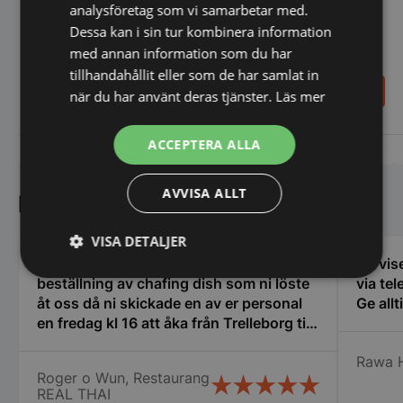
analysföretag som vi samarbetar med.
Slät/Räfflad - Sammic
Sammic
Dessa kan i sin tur kombinera information
med annan information som du har
tillhandahållit eller som de har samlat in
6.941,00
6.941,00
SEK
SEK
när du har använt deras tjänster.
Läs mer
ACCEPTERA ALLA
Vi prisjämför
Vi prisjämför
AVVISA ALLT
Kundnöjdhet
VISA DETALJER
Vi vill tacka er efter allt strul med vår
Servise
Strikt
Prestanda
Inriktning
beställning av chafing dish som ni löste
via tel
nödvändigt
åt oss då ni skickade en av er personal
Ge allt
en fredag kl 16 att åka från Trelleborg till
oss i Nyköping som jag inte tror att
Rawa 
många företag gör stor eloge för det så
Funktioner
Oklassificerade
Roger o Wun, Restaurang
vi fick våra chafing dish och räddade vår
REAL THAI
stora catering idag lördag. Vi vill