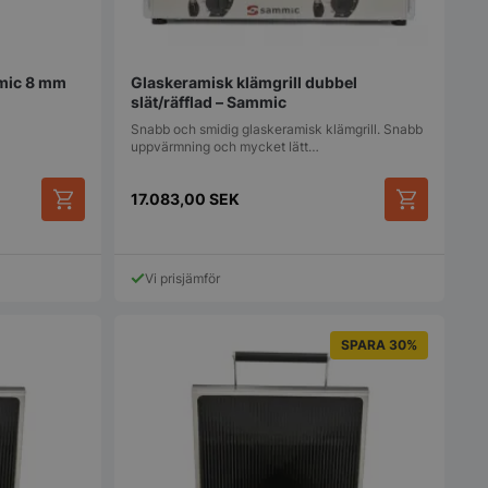
ör deras interaktion
en. Den registrerar
 besökarens
olika
cyer och
mmic 8 mm
Glaskeramisk klämgrill dubbel
vilket säkerställer
erenser hedras i
slät/räfflad – Sammic
ioner.
Snabb och smidig glaskeramisk klämgrill. Snabb
uppvärmning och mycket lätt…
används för att
 många gånger en
 utlösa vissa
ner inom en viss
17.083,00
SEK
 syftar till att
bplatsprestanda
 missbruk av
Vi prisjämför
 används av
.com-tjänsten för att
referenserna för
okie. Det är
SPARA 30%
t Cookie-Script.com
fungerar korrekt.
erad av
 baserat på PHP-
 är en allmänt
 som används för att
iabler för
oner. Det är
lumpmässigt