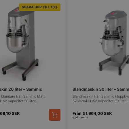
SPARA UPP TILL 10%
kin 20 liter – Sammic
Blandmaskin 30 liter – Samm
 blandare från Sammic Mått:
Blandmaskin från Sammic i toppkval
52 Kapacitet 20 liter…
528x764x1152 Kapacitet 30 liter…
768,10
SEK
Från
51.964,00
SEK
exkl. moms
Den
här