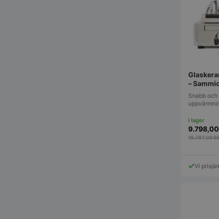
pys_start_session
Glaskeram
– Sammi
Snabb och 
__lc_cid
uppvärmnin
9.798,0
__lc_cst
16.797,00
S
wp_woocommerce_s
Vi prisjä
{32}
woocommerce_cart
woocommerce_item