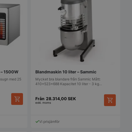
f – 1500W
Blandmaskin 10 liter – Sammic
ågsugn med 25
Mycket bra blandare från Sammic Mått:
410x523x688 Kapacitet 10 liter - 3 kg…
Från
28.314,00
SEK
exkl. moms
Den
här
produkten
Vi prisjämför
har
flera