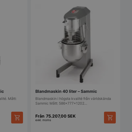
varianter.
De
olika
alternativen
kan
väljas
på
produktsida
ic
Blandmaskin 40 liter – Sammic
ité. Mått:
Blandmaskin i högsta kvalité från världskända
Sammic Mått: 586x777x1202…
Från
75.207,00
SEK
exkl. moms
Den
Den
här
här