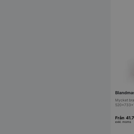
Blandmas
Mycket bra
520x733x11
Från
41.
exkl. moms