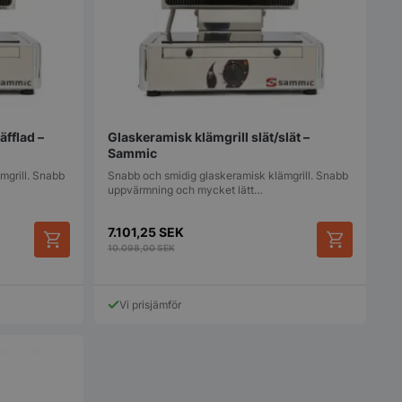
mmer, hur det
ara specifikt för
 men ett bra
t bibehålla en
us för en användare
a.
används för att
en användares
tånd medan de
nom webbplatsen, se
äfflad –
Glaskeramisk klämgrill slät/slät –
l eller dataposter
Sammic
ån sida till sida.
mgrill. Snabb
Snabb och smidig glaskeramisk klämgrill. Snabb
r funktionaliteten
uppvärmning och mycket lätt…
sens
ion.
7.101,25
SEK
r funktionaliteten
10.098,00
SEK
sens
ion.
t identifiera
Vi prisjämför
 webbplatsen.
ommerce att avgöra
nnehåll / data
ommerce att avgöra
nnehåll / data