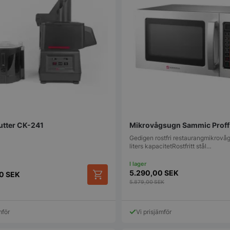
tter CK-241
Mikrovågsugn Sammic Prof
Gedigen rostfri restaurangmikrov
liters kapacitetRostfritt stål…
5.290,00
SEK
00
SEK
5.879,00
SEK
mför
Vi prisjämför