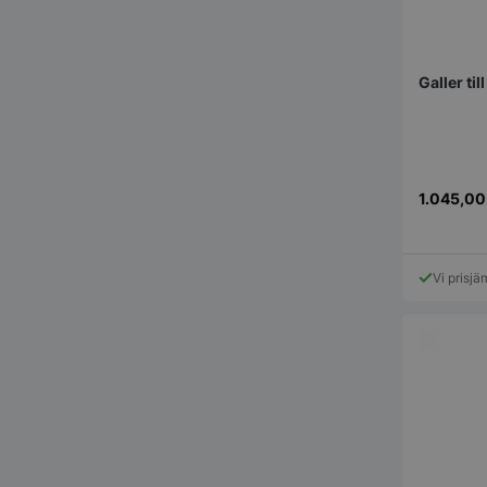
Galler t
pys_session_limit
1.045,0
Vi prisjä
CookieScriptConse
PHPSESSID