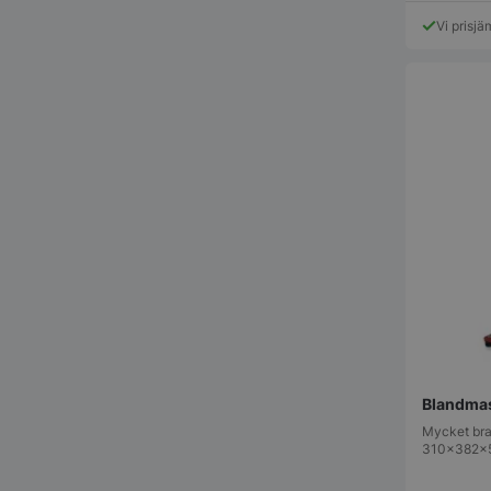
Vi prisjä
Blandmas
Mycket bra
310x382x53