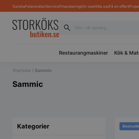
Swisha
Felanmälan
Service
Finansiering
Om oss
Hitta oss
Få en offert
Proje
Restaurangmaskiner
Kök & Mat
Startsida
/
Sammic
Sammic
Kategorier
Bestsell