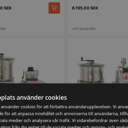
00
SEK
6.195,00
SEK
mför
Vi prisjämför
plats använder cookies
använder cookies för att förbättra användarupplevelsen. Vi anv
de för att anpassa innehållet och annonserna till användarna, till
ciala medier och analysera vår trafik. Vi vidarebefordrar även såda
tion från din enhet till de sociala medier och annons- och analy
– 450kg/t + 8L –
Combi Cutter – CK-45V – 550kg/t +