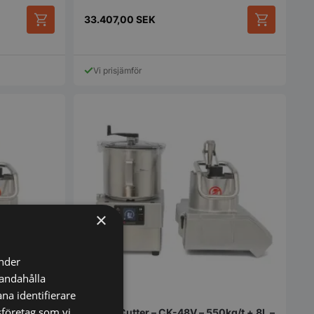
33.407,00
SEK
Vi prisjämför
×
änder
handahålla
na identifierare
sföretag som vi
Combi Cutter – CK-48V – 550kg/t + 8L –