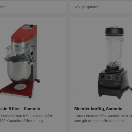
produkten
mför
Vi prisjämför
har
flera
varianter.
De
olika
alternativen
kan
väljas
på
produktsidan
kin 5 liter – Sammic
Blender kraftig, Sammic
 blandmaskin från Sammic Mått:
2 liters blender från Sammic med 
7 Kapacitet 5 liter - 1 kg…
som gör att maten/frukten inte…