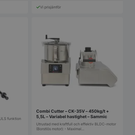
produkten
produkten
Vi prisjämför
har
har
flera
flera
varianter.
varianter.
De
De
olika
olika
alternativen
alternativen
kan
kan
väljas
väljas
på
på
produktsidan
produktsida
Combi Cutter – CK-35V – 450kg/t +
5,5L – Variabel hastighet – Sammic
PULS funktion
Utrustad med kraftfull och effektiv BLDC-motor
(Borstlös motor): - Maximal…