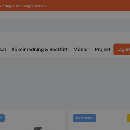
ktering restaurang & storkök
sal
Köksinredning & Rostfritt
Möbler
Projekt
Lager
er
Bestseller