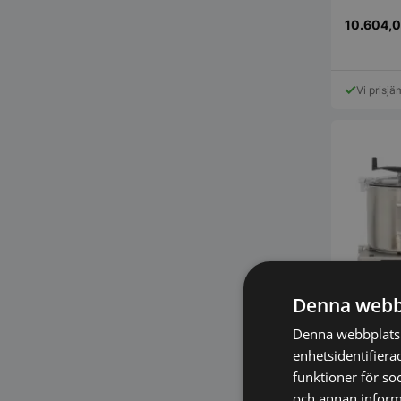
10.604,
Vi prisjä
Denna webb
Denna webbplats 
enhetsidentifiera
funktioner för so
och annan informa
Combi Cutter – CK-38V 