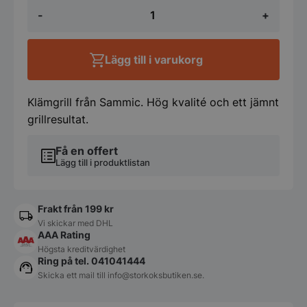
Klämgrill
-
+
Double
Räfflad
-
Sammic
Lägg till i varukorg
mängd
Klämgrill från Sammic. Hög kvalité och ett jämnt
grillresultat.
Få en offert
Lägg till i produktlistan
Frakt från 199 kr
Vi skickar med DHL
AAA Rating
Högsta kreditvärdighet
Ring på tel. 041041444
Skicka ett mail till
info@storkoksbutiken.se
.