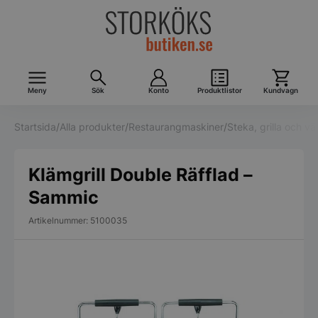
Meny
Sök
Konto
Produktlistor
Kundvagn
Startsida
/
Alla produkter
/
Restaurangmaskiner
/
Steka, grilla och v
Klämgrill Double Räfflad –
Sammic
Artikelnummer: 5100035