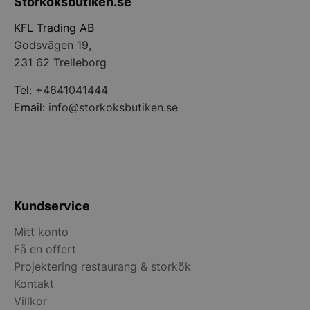
Storköksbutiken.se
PHPSESSID
PHP.net
storkoksbutiken
KFL Trading AB
Godsvägen 19,
231 62 Trelleborg
Tel:
+4641041444
Email:
info@storkoksbutiken.se
Kundservice
pys_start_session
.storkoksbutiken
Mitt konto
Få en offert
Projektering restaurang & storkök
Kontakt
Villkor