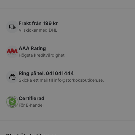
pys_session_limit
.storkoksbutiken
Frakt från 199 kr
Google
Privacy Policy
Vi skickar med DHL
AAA Rating
Högsta kreditvärdighet
Ring på tel. 041041444
Skicka ett mail till
info@storkoksbutiken.se
.
CookieScriptConsent
CookieScript
storkoksbutiken
Certifierad
För E-handel