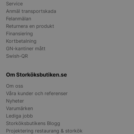
Service
Anmäl transportskada
__lc_cid
On Direct Busin
Felanmälan
Services Limite
.accounts.livech
Returnera en produkt
Finansiering
__lc_cst
On Direct Busin
Kortbetalning
Services Limite
.accounts.livech
GN-kantiner mått
Swish-QR
wp_woocommerce_session_[abcdef0123456789]
storkoksbutiken
{32}
Om Storköksbutiken.se
woocommerce_cart_hash
Automattic Inc
storkoksbutiken
Om oss
Våra kunder och referenser
Nyheter
woocommerce_items_in_cart
Automattic Inc
Varumärken
storkoksbutiken
Lediga jobb
Storköksbutikens Blogg
woocommerce_recently_viewed
Automattic Inc
Projektering restaurang & storkök