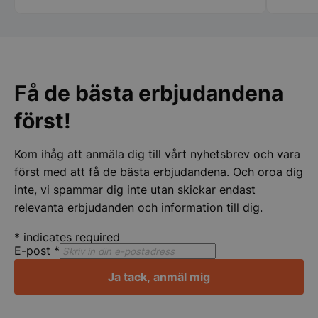
speciellt tacka Therese, Samt er
Rekomm
chaufför som jag tyvärr inte kommer
ihåg namnet på. Vi kommer att fortsätta
att handla av er Än en gång stort tack
Strikt nödvändigt
Prestanda
Inriktning
för er hjälpen
Få de bästa erbjudandena
Funktioner
Oklassificerade
först!
Strikt nödvändiga kakor tillåter
kärnwebbplatsfunktioner som användarinloggning
och kontohantering. Webbplatsen kan inte
användas ordentligt utan strikt nödvändiga cookies.
Kom ihåg att anmäla dig till vårt nyhetsbrev och vara
först med att få de bästa erbjudandena. Och oroa dig
Namn
Leverantör
/
Do
inte, vi spammar dig inte utan skickar endast
VISITOR_PRIVACY_METADATA
YouTube
.youtube.com
relevanta erbjudanden och information till dig.
*
indicates required
E-post
*
Ja tack, anmäl mig