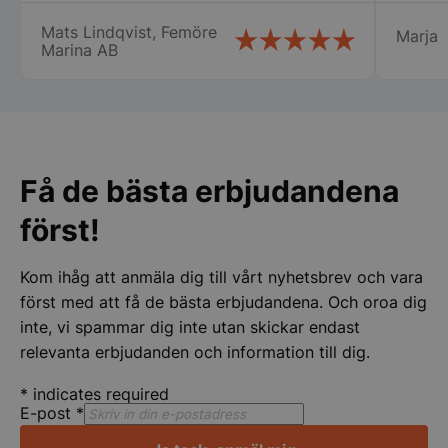
var till stor hjälp för mig som är relativt
servic
Mats Lindqvist, Femöre
Marja
ny i detta. Tänker att detta företag får bli
bemöta
Marina AB
min nya huvudleverantör framöver när
centru
det blir dags för nya inköp! Mats
Rekomm
Lindqvist Femöre Marina AB
pys_session_limit
.storkoksbutiken
Google
Privacy Policy
Få de bästa erbjudandena
först!
Kom ihåg att anmäla dig till vårt nyhetsbrev och vara
först med att få de bästa erbjudandena. Och oroa dig
inte, vi spammar dig inte utan skickar endast
CookieScriptConsent
CookieScript
storkoksbutiken
relevanta erbjudanden och information till dig.
*
indicates required
E-post
*