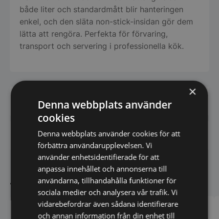
både liter och standardmått blir hanteringen
enkel, och den släta non-stick-insidan gör dem
lätta att rengöra. Perfekta för förvaring,
transport och servering i professionella kök.
×
Har du frågor om produkten? Klicka här
Denna webbplats använder
cookies
Denna webbplats använder cookies för att
Vi prisjämför - Klicka här
förbättra användarupplevelsen. Vi
använder enhetsidentifierade för att
anpassa innehållet och annonserna till
Andra köpte även
användarna, tillhandahålla funktioner för
sociala medier och analysera vår trafik. Vi
vidarebefordrar även sådana identifierare
och annan information från din enhet till