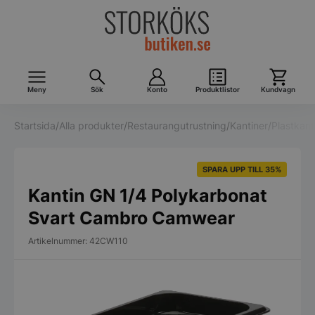
Meny
Sök
Konto
Produktlistor
Kundvagn
Startsida
/
Alla produkter
/
Restaurangutrustning
/
Kantiner
/
Plastkant
SPARA UPP TILL 35%
Kantin GN 1/4 Polykarbonat
Svart Cambro Camwear
Artikelnummer: 42CW110