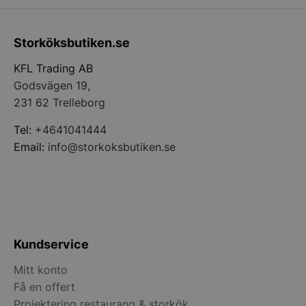
Storköksbutiken.se
__lc_cid
On Direct Busin
Services Limite
KFL Trading AB
.accounts.livech
Godsvägen 19,
231 62 Trelleborg
__lc_cst
On Direct Busin
Services Limite
.accounts.livech
Tel:
+4641041444
Email:
info@storkoksbutiken.se
wp_woocommerce_session_[abcdef0123456789]
storkoksbutiken
{32}
woocommerce_cart_hash
Automattic Inc
storkoksbutiken
Kundservice
woocommerce_items_in_cart
Automattic Inc
Mitt konto
storkoksbutiken
Få en offert
Projektering restaurang & storkök