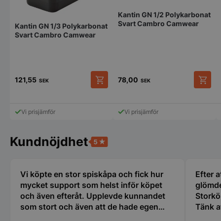
på
på
produktsidan
produk
Kantin GN 1/2 Polykarbonat
Svart Cambro Camwear
Kantin GN 1/3 Polykarbonat
Svart Cambro Camwear
Strikt nödvändigt
Prestanda
Inriktning
Funktioner
Oklassificerade
121,55
78,00
SEK
SEK
Den
Den
Strikt nödvändiga kakor tillåter
här
här
kärnwebbplatsfunktioner som användarinloggning
produkten
produk
och kontohantering. Webbplatsen kan inte
Vi prisjämför
Vi prisjämför
har
har
användas ordentligt utan strikt nödvändiga cookies.
flera
flera
Namn
Leverantör
/
Do
varianter.
variant
Kundnöjdhet
De
De
VISITOR_PRIVACY_METADATA
YouTube
olika
olika
.youtube.com
alternativen
alterna
kan
kan
Vi köpte en stor spiskåpa och fick hur
Efter a
väljas
väljas
mycket support som helst inför köpet
glömde
på
på
och även efteråt. Upplevde kunnandet
Storkö
produktsidan
produk
som stort och även att de hade egen
Tänk a
erfarenhet av restaurangbranschen som
den gäl