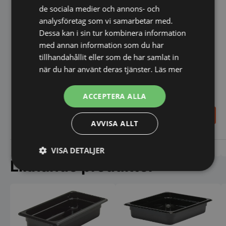
de sociala medier och annons- och
analysföretag som vi samarbetar med.
Dessa kan i sin tur kombinera information
med annan information som du har
tillhandahållit eller som de har samlat in
Kantin GN 1/9 Polykarbonat
Svart Cambro Camwear
när du har använt deras tjänster.
Läs mer
Kantin GN 1/4 Flera strl
ACCEPTERA ALLA
Hendi Budget Line
43,55
62,00
SEK
SEK
AVVISA ALLT
Den
Den
här
här
produkten
produk
Vi prisjämför
Vi prisjämför
VISA DETALJER
har
har
Liknande produkter
flera
flera
Strikt
Prestanda
Inriktning
varianter.
variant
nödvändigt
De
De
olika
olika
alternativen
alterna
kan
kan
väljas
väljas
Funktioner
Oklassificerade