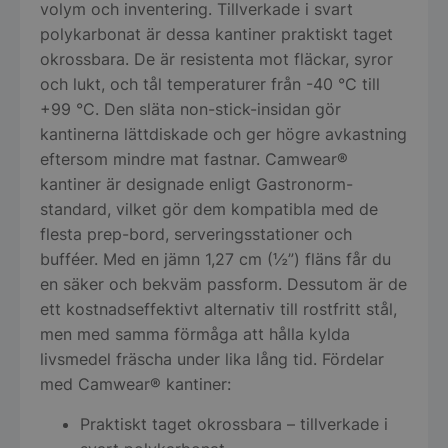
volym och inventering. Tillverkade i svart
polykarbonat är dessa kantiner praktiskt taget
okrossbara. De är resistenta mot fläckar, syror
och lukt, och tål temperaturer från -40 °C till
+99 °C. Den släta non-stick-insidan gör
kantinerna lättdiskade och ger högre avkastning
eftersom mindre mat fastnar. Camwear®
kantiner är designade enligt Gastronorm-
standard, vilket gör dem kompatibla med de
flesta prep-bord, serveringsstationer och
bufféer. Med en jämn 1,27 cm (½”) fläns får du
en säker och bekväm passform. Dessutom är de
ett kostnadseffektivt alternativ till rostfritt stål,
men med samma förmåga att hålla kylda
livsmedel fräscha under lika lång tid. Fördelar
med Camwear® kantiner:
Praktiskt taget okrossbara – tillverkade i