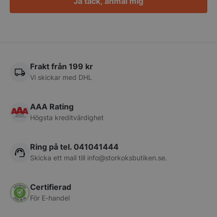
Ja tack, anmäl mig
PHPSESSID
PHP.net
storkoksbutiken
Frakt från 199 kr
Vi skickar med DHL
AAA Rating
Högsta kreditvärdighet
Ring på tel. 041041444
Skicka ett mail till
info@storkoksbutiken.se
.
pys_start_session
.storkoksbutiken
Certifierad
För E-handel