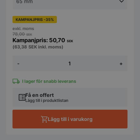
KAMPANJPRIS -35%
exkl. moms
78,00
SEK
50,70
SEK
(
63,38
SEK
inkl. moms)
Kantin
-
+
GN
1/4
Polykarbonat
Svart
I lager för snabb leverans
Cambro
Camwear
Få en offert
mängd
Lägg till i produktlistan
Lägg till i varukorg