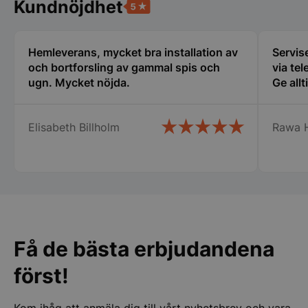
Kundnöjdhet
Hemleverans, mycket bra installation av
Servise
och bortforsling av gammal spis och
via tel
ugn. Mycket nöjda.
Ge allt
Elisabeth Billholm
Rawa 
CookieScriptConsent
CookieScript
storkoksbutiken
Få de bästa erbjudandena
PHPSESSID
PHP.net
storkoksbutiken
först!
Kom ihåg att anmäla dig till vårt nyhetsbrev och vara