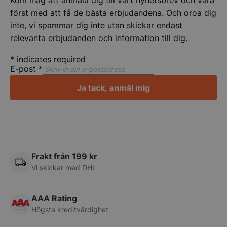
först med att få de bästa erbjudandena. Och oroa dig
inte, vi spammar dig inte utan skickar endast
relevanta erbjudanden och information till dig.
*
indicates required
E-post
*
Ja tack, anmäl mig
pys_start_session
.storkoksbutiken
Frakt från 199 kr
Vi skickar med DHL
AAA Rating
__lc_cid
On Direct Busin
Services Limite
Högsta kreditvärdighet
.accounts.livech