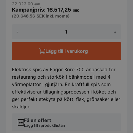
22.023,00
SEK
16.517,25
SEK
(
20.646,56
SEK
inkl. moms)
Bänkspis
-
+
med
4
runda
plattor
Lägg till i varukorg
mängd
Elektrisk spis av Fagor Kore 700 anpassad för
restaurang och storkök i bänkmodell med 4
värmeplattor i gjutjärn. En kraftfull spis som
effektiviserar tillagningsprocessen i köket och
ger perfekt stekyta på kött, fisk, grönsaker eller
skaldjur.
Få en offert
Lägg till i produktlistan