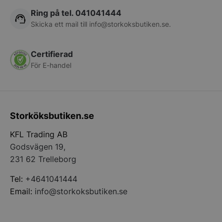
__lc_cst
On Direct Busin
Ring på tel. 041041444
Services Limite
.accounts.livech
Skicka ett mail till
info@storkoksbutiken.se
.
wp_woocommerce_session_[abcdef0123456789]
storkoksbutiken
{32}
Certifierad
För E-handel
woocommerce_cart_hash
Automattic Inc
storkoksbutiken
Storköksbutiken.se
woocommerce_items_in_cart
Automattic Inc
storkoksbutiken
KFL Trading AB
Godsvägen 19,
231 62 Trelleborg
woocommerce_recently_viewed
Automattic Inc
storkoksbutiken
Tel:
+4641041444
Email:
info@storkoksbutiken.se
Namn
Levera
Leverantör
/