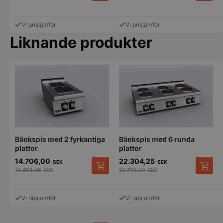
Den
Funktioner
Oklassificerade
här
produk
Vi prisjämför
Vi prisjämför
Strikt nödvändiga kakor tillåter
har
kärnwebbplatsfunktioner som användarinloggning
Liknande produkter
flera
och kontohantering. Webbplatsen kan inte
variant
användas ordentligt utan strikt nödvändiga cookies.
De
Namn
Leverantör
/
Do
olika
alterna
VISITOR_PRIVACY_METADATA
YouTube
kan
.youtube.com
väljas
på
produk
Bänkspis med 2 fyrkantiga
Bänkspis med 6 runda
plattor
plattor
14.706,00
22.304,25
SEK
SEK
19.608,00
SEK
29.739,00
SEK
Vi prisjämför
Vi prisjämför
pys_session_limit
.storkoksbutiken
Google
Privacy Policy