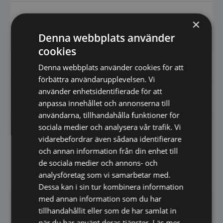
Datablad
×
Denna webbplats använder
cookies
Har du frågor om produkten? Klicka här
Denna webbplats använder cookies för att
förbättra användarupplevelsen. Vi
använder enhetsidentifierade för att
Vi prisjämför - Klicka här
anpassa innehållet och annonserna till
användarna, tillhandahålla funktioner för
sociala medier och analysera vår trafik. Vi
Downloads
vidarebefordrar även sådana identifierare
och annan information från din enhet till
de sociala medier och annons- och
Datablad
analysföretag som vi samarbetar med.
Dessa kan i sin tur kombinera information
med annan information som du har
tillhandahållit eller som de har samlat in
när du har använt deras tjänster.
Läs mer