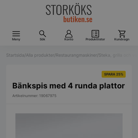
Meny
Sök
Konto
Produktlistor
Kundvagn
Startsida
/
Alla produkter
/
Restaurangmaskiner
/
Steka, grilla och v
SPARA 25%
Bänkspis med 4 runda plattor
Artikelnummer: 19067975