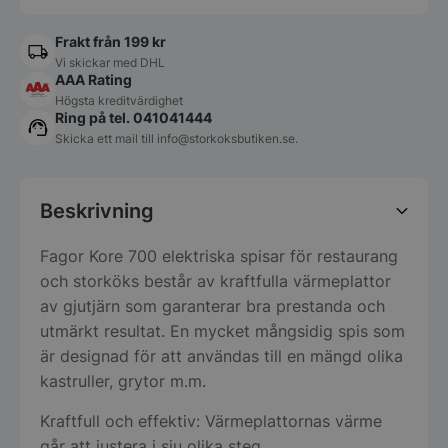
Frakt från 199 kr
Vi skickar med DHL
AAA Rating
Högsta kreditvärdighet
Ring på tel. 041041444
Skicka ett mail till
info@storkoksbutiken.se
.
Beskrivning
Fagor Kore 700 elektriska spisar för restaurang
och storköks består av kraftfulla värmeplattor
av gjutjärn som garanterar bra prestanda och
utmärkt resultat. En mycket mångsidig spis som
är designad för att användas till en mängd olika
kastruller, grytor m.m.
Kraftfull och effektiv: Värmeplattornas värme
går att justera i sju olika steg.