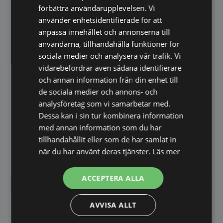
upp vattnet i huvudbehållaren
förbättra användarupplevelsen. Vi
till 65°C vilket…
använder enhetsidentifierade för att
anpassa innehållet och annonserna till
användarna, tillhandahålla funktioner för
sociala medier och analysera vår trafik. Vi
vidarebefordrar även sådana identifierare
och annan information från din enhet till
de sociala medier och annons- och
Dricksvattenkylare,
Diamond CR-18P / B-N
analysföretag som vi samarbetar med.
Rostfritt stål - Mått
Dessa kan i sin tur kombinera information
400x415x1300 - Kap. Vid 26-
30 liter i timmen…
med annan information som du har
tillhandahållit eller som de har samlat in
6.300,00
8.295,00
SEK
SEK
när du har använt deras tjänster.
Läs mer
Vi prisjämför
Vi prisjämför
ACCEPTERA ALLA
AVVISA ALLT