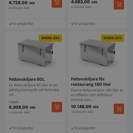
4.883,00
6.728,00
SEK
SEK
6.510,00
SEK
8.410,00
SEK
Vi prisjämför
Vi prisjämför
SPARA 25%
SPARA 25%
Fettavskiljare för
Fettavskiljare 60L
restaurang 180 liter
En fettavskiljare 60 liter är en
pålitlig lösning för att förhindra
Denna fettavskiljare 180 liter är
att…
en effektiv och driftsäker
lösning som…
10.148,00
6.308,00
SEK
SEK
13.530,00
SEK
8.410,00
SEK
Vi prisjämför
Vi prisjämför