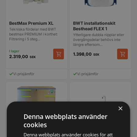
BestMax Premium XL
BWT installationskit
Besthead FLEX 1
Tekniska fördelar med BWT
bestmax PREMIUM i korthet:
Ytterligare dubbla nipplar eller
Filtrering i 5 steg…
övergångsdelar behövs inte
längre eftersom…
1.398,00
SEK
2.319,00
SEK
Vi prisjämför
Vi prisjämför
×
Denna webbplats använder
Desinfektionssystem för
cookies
Fettavskiljaren Thor
Desinfektionssystemet värmer
Denna webbplats använder cookies för att