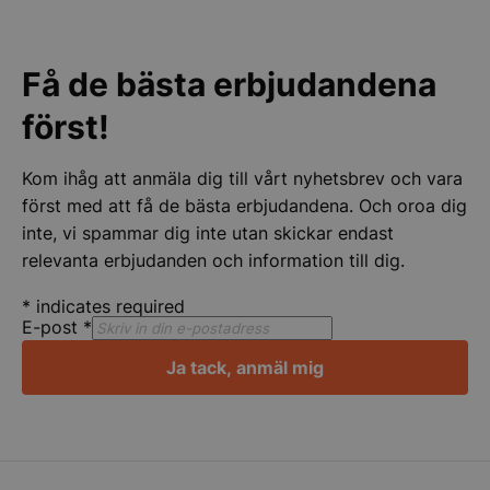
Få de bästa erbjudandena
pys_start_session
.storkoksbutiken
först!
Kom ihåg att anmäla dig till vårt nyhetsbrev och vara
först med att få de bästa erbjudandena. Och oroa dig
inte, vi spammar dig inte utan skickar endast
relevanta erbjudanden och information till dig.
__lc_cid
On Direct Busin
Services Limite
*
indicates required
.accounts.livech
E-post
*
__lc_cst
On Direct Busin
Ja tack, anmäl mig
Services Limite
.accounts.livech
wp_woocommerce_session_[abcdef0123456789]
storkoksbutiken
{32}