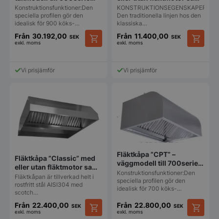
LEDljus
med eller utan fläktmotor
KONSTRUKTIONSEGENSKAPER:
Konstruktionsfunktioner:Den
VISITOR_PRIVACY_METADATA
YouTube
samt LEDljus
Den traditionella linjen hos den
speciella profilen gör den
.youtube.com
klassiska…
idealisk för 900 köks-…
Från
30.192,00
Från
11.400,00
SEK
SEK
exkl. moms
exkl. moms
Den
Den
här
här
produkten
produkt
Vi prisjämför
Vi prisjämför
har
har
flera
flera
varianter.
varianter
De
De
olika
olika
alternativen
alternat
kan
kan
pys_session_limit
.storkoksbutiken
Google
väljas
väljas
Privacy Policy
på
på
Fläktkåpa ”CPT” –
produktsidan
produkt
Fläktkåpa ”Classic” med
väggmodell till 700serie
eller utan fläktmotor samt
med eller utan fläktmotor
Konstruktionsfunktioner:Den
LEDljus – till takmontage
Fläktkåpan är tillverkad helt i
samt LEDljus
speciella profilen gör den
rostfritt stål AISI304 med
idealisk för 700 köks-…
scotch…
Från
22.400,00
Från
22.800,00
SEK
SEK
exkl. moms
exkl. moms