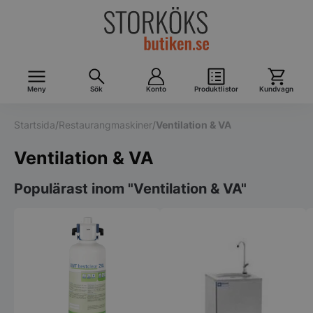
Meny
Sök
Konto
Produktlistor
Kundvagn
Startsida
/
Restaurangmaskiner
/
Ventilation & VA
Ventilation & VA
Populärast inom "Ventilation & VA"