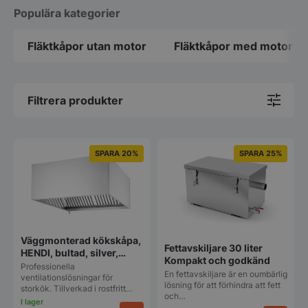
Populära kategorier
Fläktkåpor utan motor
Fläktkåpor med motor
Filtrera produkter
SPARA 20%
SPARA 25%
Väggmonterad kökskåpa,
Fettavskiljare 30 liter
HENDI, bultad, silver,
Kompakt och godkänd
1205x1000x(H)450 mm
Professionella
En fettavskiljare är en oumbärlig
ventilationslösningar för
lösning för att förhindra att fett
storkök. Tillverkad i rostfritt…
och…