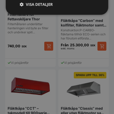
VISA DETALJER
Filterhållare för
Strikt
Prestanda
Inriktning
Fettavskiljare Thor
nödvändigt
Fläktkåpa ”Carbon” med
Filterhållaren underlättar
kolfilter, fläktmotor samt
hanteringen vid byte av filter
LEDljus
Konstruktion:P-CARBO-
och undviker spill…
fläktarna tillhör ECO-serien och
har förutom etförsta…
Funktioner
Oklassificerade
Från
25.300,00
SEK
740,00
SEK
exkl. moms
Den
här
produkt
Vi prisjämför
Vi prisjämför
har
flera
varianter
Strikt nödvändigt
Prestanda
Inriktning
SPARA UPP TILL 36%
De
Funktioner
Oklassificerade
olika
alternat
Strikt nödvändiga kakor tillåter
kan
kärnwebbplatsfunktioner som användarinloggning
väljas
och kontohantering. Webbplatsen kan inte
på
användas ordentligt utan strikt nödvändiga cookies.
produkt
Fläktkåpa ”Classic” med
Fläktkåpa ”CCT” –
Namn
Leverantör
/
Do
eller utan fläktmotor samt
takmodell till 900serie