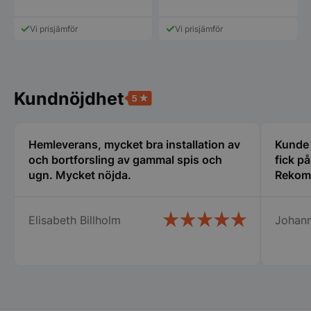
Den
Den
här
här
produkten
produkt
Vi prisjämför
Vi prisjämför
CookieScriptConsent
CookieScript
har
har
storkoksbutiken
flera
flera
varianter.
varianter
De
De
olika
olika
Kundnöjdhet
alternativen
alternat
kan
kan
väljas
väljas
på
på
Hemleverans, mycket bra installation av
Kunde i
produktsidan
produkt
PHPSESSID
PHP.net
och bortforsling av gammal spis och
fick p
storkoksbutiken
ugn. Mycket nöjda.
Rekom
Elisabeth Billholm
Johan