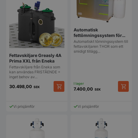
Automatisk
fettömningssystem för
Fettavskiljaren Thor
Automatiskt tömningssystem till
fettavskiljaren THOR som ett
smidigt tillägg…
Fettavskiljare Greasly 4A
Prima XXL från Eneka
Fettavskiljare från Eneka som
kan användas FRISTÅENDE =
inget behov av…
30.498,00
SEK
7.400,00
SEK
Vi prisjämför
Vi prisjämför