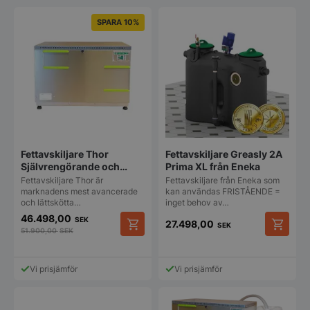
SPARA 10%
Fettavskiljare Thor
Fettavskiljare Greasly 2A
Självrengörande och
Prima XL från Eneka
miljövänlig
Fettavskiljare Thor är
Fettavskiljare från Eneka som
marknadens mest avancerade
kan användas FRISTÅENDE =
och lättskötta…
inget behov av…
46.498,00
SEK
27.498,00
SEK
51.900,00
SEK
Vi prisjämför
Vi prisjämför