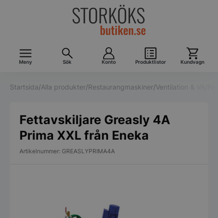
Meny
Sök
Konto
Produktlistor
Kundvagn
Startsida
/
Alla produkter
/
Restaurangmaskiner
/
Ventilation & VA
/
Fet
Fettavskiljare Greasly 4A
Prima XXL från Eneka
Artikelnummer: GREASLYPRIMA4A