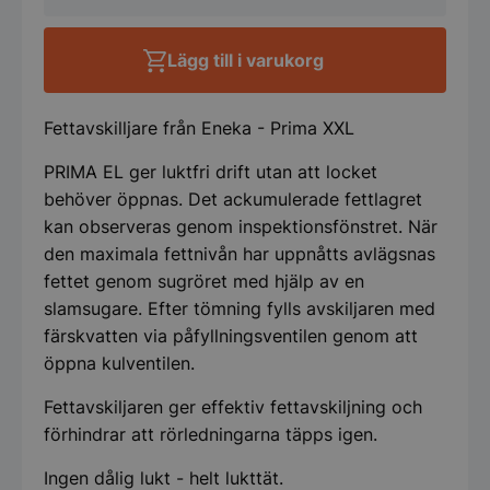
4A
Prima
XXL
Lägg till i varukorg
från
Eneka
mängd
Fettavskilljare från Eneka - Prima XXL
PRIMA EL ger luktfri drift utan att locket
behöver öppnas. Det ackumulerade fettlagret
kan observeras genom inspektionsfönstret. När
den maximala fettnivån har uppnåtts avlägsnas
fettet genom sugröret med hjälp av en
slamsugare. Efter tömning fylls avskiljaren med
färskvatten via påfyllningsventilen genom att
öppna kulventilen.
Fettavskiljaren ger effektiv fettavskiljning och
förhindrar att rörledningarna täpps igen.
Ingen dålig lukt - helt lukttät.