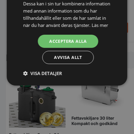
Dessa kan i sin tur kombinera information
med annan information som du har
tillhandahållit eller som de har samlat in
när du har använt deras tjänster.
Läs mer
2.698,00
42.189,00
SEK
SEK
ACCEPTERA ALLA
Vi prisjämför
Vi prisjämför
Liknande produkter
AVVISA ALLT
VISA DETALJER
Strikt
Prestanda
Inriktning
nödvändigt
Funktioner
Oklassificerade
Fettavskiljare 30 liter
Kompakt och godkänd