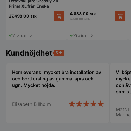
Fettavskiljare Greasly 2A
Prima XL från Eneka
4.883,00
SEK
27.498,00
SEK
6.510,00
SEK
Strikt nödvändigt
Prestanda
Inriktning
Funktioner
Oklassificerade
Vi prisjämför
Vi prisjämför
Strikt nödvändiga kakor tillåter
kärnwebbplatsfunktioner som användarinloggning
och kontohantering. Webbplatsen kan inte
Kundnöjdhet
användas ordentligt utan strikt nödvändiga cookies.
Namn
Leverantör
/
Do
Hemleverans, mycket bra installation av
Vi köp
VISITOR_PRIVACY_METADATA
YouTube
.youtube.com
och bortforsling av gammal spis och
mycket
ugn. Mycket nöjda.
och äv
som st
erfare
Elisabeth Billholm
var til
Mats L
ny i de
Marina
min ny
det bl
Lindqv