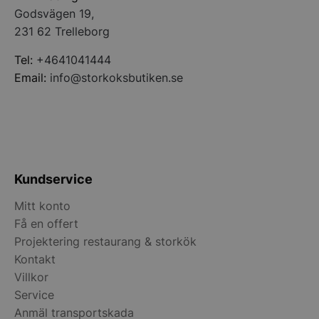
Godsvägen 19,
__lc_cid
On Direct Busin
231 62 Trelleborg
Services Limite
.accounts.livech
Tel:
+4641041444
__lc_cst
On Direct Busin
Email:
info@storkoksbutiken.se
Services Limite
.accounts.livech
wp_woocommerce_session_[abcdef0123456789]
storkoksbutiken
{32}
woocommerce_cart_hash
Automattic Inc
Kundservice
storkoksbutiken
Mitt konto
Få en offert
woocommerce_items_in_cart
Automattic Inc
Projektering restaurang & storkök
storkoksbutiken
Kontakt
Villkor
woocommerce_recently_viewed
Automattic Inc
Service
storkoksbutiken
Anmäl transportskada