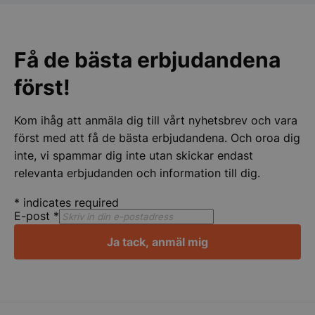
pys_session_limit
.storkoksbutiken
Google
Privacy Policy
Få de bästa erbjudandena
först!
Kom ihåg att anmäla dig till vårt nyhetsbrev och vara
först med att få de bästa erbjudandena. Och oroa dig
inte, vi spammar dig inte utan skickar endast
relevanta erbjudanden och information till dig.
CookieScriptConsent
CookieScript
*
indicates required
storkoksbutiken
E-post
*
Ja tack, anmäl mig
PHPSESSID
PHP.net