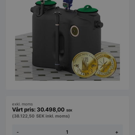
exkl. moms
30.498,00
SEK
(
38.122,50
SEK
inkl. moms)
Fettavskiljare
-
+
Greasly