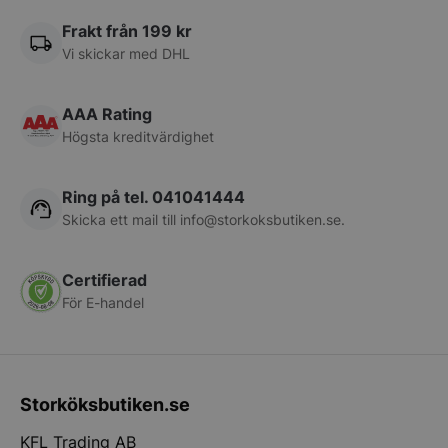
storkoksbutiken
Frakt från 199 kr
Vi skickar med DHL
AAA Rating
Högsta kreditvärdighet
Ring på tel. 041041444
Skicka ett mail till
info@storkoksbutiken.se
.
Certifierad
För E-handel
pys_start_session
.storkoksbutiken
Storköksbutiken.se
KFL Trading AB