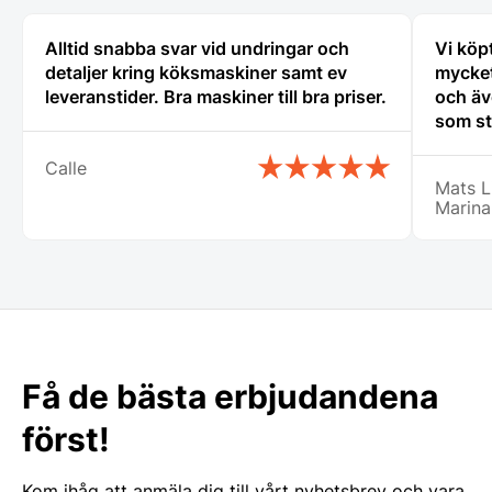
Alltid snabba svar vid undringar och
Vi köp
detaljer kring köksmaskiner samt ev
mycket
leveranstider. Bra maskiner till bra priser.
och äv
som st
erfare
Calle
var til
Mats L
ny i de
Marina
min ny
det bl
Lindqv
Få de bästa erbjudandena
först!
Kom ihåg att anmäla dig till vårt nyhetsbrev och vara