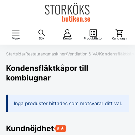
Meny
Sök
Konto
Produktlistor
Kundvagn
Startsida
/
Restaurangmaskiner
/
Ventilation & VA
/
Kondensfläktkåpo
Kondensfläktkåpor till
kombiugnar
Inga produkter hittades som motsvarar ditt val.
Kundnöjdhet