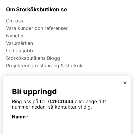
Om Storköksbutiken.se
Om oss
Våra kunder och referenser
Nyheter
Varumärken
Lediga jobb
Storköksbutikens Blogg
Projektering restaurang & storkök
x
Kategorier
Bli uppringd
Restaurangmaskiner
Ring oss på tel. 041041444 eller ange ditt
Kök & Matsal
nummer nedan, så kontaktar vi dig.
Köksinredning & Rostfritt
Namn
*
Restaurangmöbler
Ribbväggar & Akustik