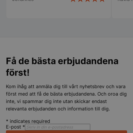
__lc_cid
On Direct Busin
Services Limite
.accounts.livech
__lc_cst
On Direct Busin
Services Limite
.accounts.livech
Få de bästa erbjudandena
wp_woocommerce_session_[abcdef0123456789]
storkoksbutiken
först!
{32}
Kom ihåg att anmäla dig till vårt nyhetsbrev och vara
woocommerce_cart_hash
Automattic Inc
först med att få de bästa erbjudandena. Och oroa dig
storkoksbutiken
inte, vi spammar dig inte utan skickar endast
relevanta erbjudanden och information till dig.
woocommerce_items_in_cart
Automattic Inc
storkoksbutiken
*
indicates required
E-post
*