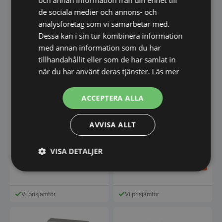
och annan information från din enhet till
de sociala medier och annons- och
analysföretag som vi samarbetar med.
Dessa kan i sin tur kombinera information
med annan information som du har
tillhandahållit eller som de har samlat in
när du har använt deras tjänster.
Läs mer
ACCEPTERA ALLA
RobotCoupe – Snabbhack
RobotCoupe – Snabbhack
golvmodell R20
golvmodell R20 Vakuum
AVVISA ALLT
Snabbhack R20. med 20 liters
Snabbhack R20 Vakuum med
kärl i rostfritt stål med slät kniv
vakuumutrustning - R-Vac. Inkl
3-blad…
20 liters kärl i…
VISA DETALJER
74.045,00
98.605,00
SEK
SEK
Strikt
Prestanda
Inriktning
nödvändigt
Vi prisjämför
Vi prisjämför
Funktioner
Oklassificerade