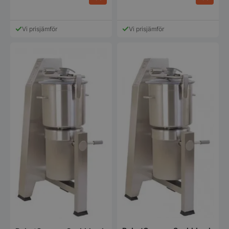
Vi prisjämför
Vi prisjämför
pys_session_limit
.storkoksbutiken
Google
Privacy Policy
CookieScriptConsent
CookieScript
storkoksbutiken