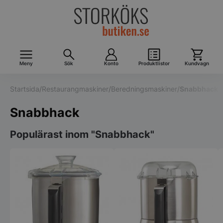
Meny
Sök
Konto
Produktlistor
Kundvagn
Startsida
/
Restaurangmaskiner
/
Beredningsmaskiner
/
Snabbhack
Snabbhack
Populärast inom "Snabbhack"