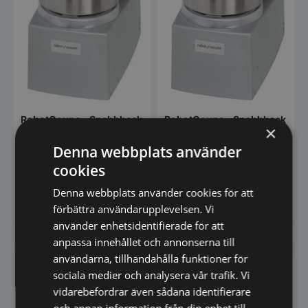
RobotCoupe – Snabbhack
RobotCoupe – Snabbhack
×
golvmodell R15 VV
golvmodell R15 Vakuum
Snabbhack R15 V.V. med 15
Snabbhack R15 Vakuum med
Denna webbplats använder
liters kärl i rostfritt stål med slät
vakuumutrustning - R-Vac. Inkl
cookies
kniv…
15 liters kärl i…
84.685,00
75.765,00
SEK
SEK
Denna webbplats använder cookies för att
förbättra användarupplevelsen. Vi
använder enhetsidentifierade för att
Vi prisjämför
Vi prisjämför
anpassa innehållet och annonserna till
användarna, tillhandahålla funktioner för
sociala medier och analysera vår trafik. Vi
vidarebefordrar även sådana identifierare