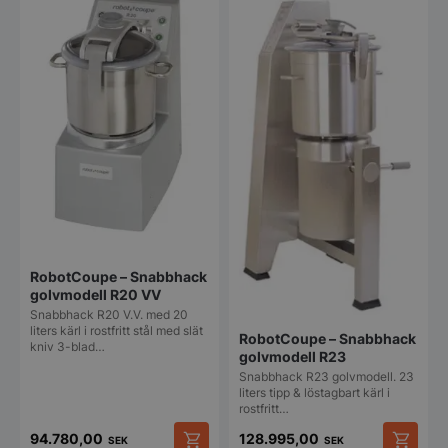
Strikt nödvändigt
Prestanda
Inriktning
Funktioner
Oklassificerade
Strikt nödvändiga kakor tillåter
kärnwebbplatsfunktioner som användarinloggning
och kontohantering. Webbplatsen kan inte
användas ordentligt utan strikt nödvändiga cookies.
RobotCoupe – Snabbhack
Namn
Leverantör
/
Do
golvmodell R20 VV
VISITOR_PRIVACY_METADATA
YouTube
Snabbhack R20 V.V. med 20
.youtube.com
liters kärl i rostfritt stål med slät
RobotCoupe – Snabbhack
kniv 3-blad…
golvmodell R23
Snabbhack R23 golvmodell. 23
liters tipp & löstagbart kärl i
rostfritt…
94.780,00
128.995,00
SEK
SEK