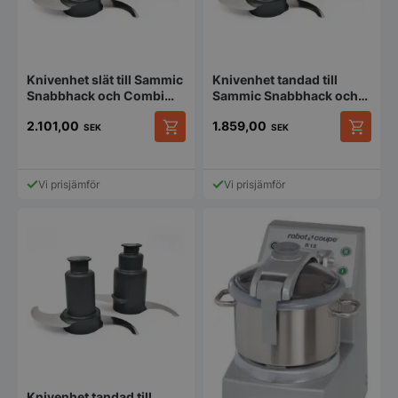
Knivenhet slät till Sammic
Knivenhet tandad till
Snabbhack och Combi
Sammic Snabbhack och
Cutter 8L
Combi Cutter 5,5L
2.101,00
1.859,00
SEK
SEK
Vi prisjämför
Vi prisjämför
Knivenhet tandad till