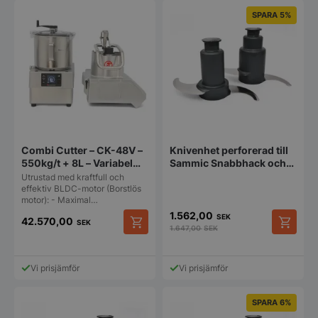
SPARA 5%
Combi Cutter – CK-48V –
Knivenhet perforerad till
550kg/t + 8L – Variabel
Sammic Snabbhack och
hastighet – Sammic
Combi Cutter 5,5L
Utrustad med kraftfull och
effektiv BLDC-motor (Borstlös
motor): - Maximal…
1.562,00
SEK
42.570,00
SEK
1.647,00
SEK
Vi prisjämför
Vi prisjämför
SPARA 6%