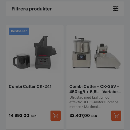
Filtrera produkter
Bestseller
Combi Cutter CK-241
Combi Cutter – CK-35V –
450kg/t + 5,5L – Variabel
hastighet – Sammic
Utrustad med kraftfull och
effektiv BLDC-motor (Borstlös
motor): - Maximal…
14.993,00
33.407,00
SEK
SEK