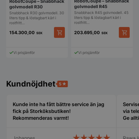
RobotCoupe – Snabbhack
RobotCoupe – Snabbhack
golvmodell R45
golvmodell R30
Snabbhack R45 golvmodell. 45
Snabbhack R30 golvmodell. 30
liters tipp & löstagbart kärl i
PHPSESSID
liters tipp & löstagbart kärl i
PHP.net
rostfritt…
storkoksbutiken
rostfritt…
154.300,00
203.695,00
SEK
SEK
Vi prisjämför
Vi prisjämför
Kundnöjdhet
Kunde inte ha fått bättre service än jag
Servise
fick på Storköksbutiken!
via tel
pys_start_session
.storkoksbutiken
Rekommenderas varmt!
Ge allt
Johannes
Rawa 