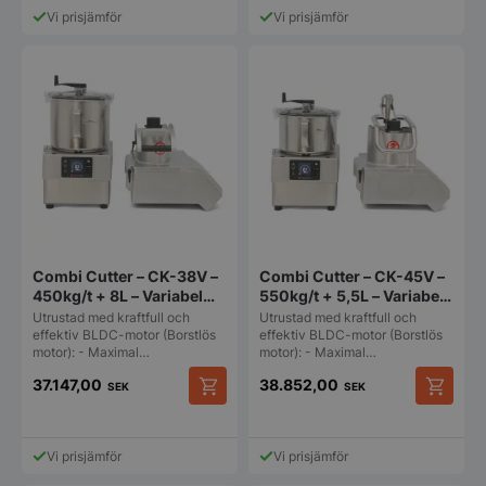
Vi prisjämför
Vi prisjämför
Combi Cutter – CK-38V –
Combi Cutter – CK-45V –
450kg/t + 8L – Variabel
550kg/t + 5,5L – Variabel
hastighet – Sammic
hastighet – Sammic
Utrustad med kraftfull och
Utrustad med kraftfull och
effektiv BLDC-motor (Borstlös
effektiv BLDC-motor (Borstlös
motor): - Maximal…
motor): - Maximal…
37.147,00
38.852,00
SEK
SEK
Vi prisjämför
Vi prisjämför