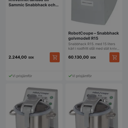
Sammic Snabbhack och
Combi Cutter 8L
RobotCoupe – Snabbhack
golvmodell R15
Snabbhack R15. med 15 liters
kärl i rostfritt stål med slät kniv…
2.244,00
60.130,00
SEK
SEK
Vi prisjämför
Vi prisjämför