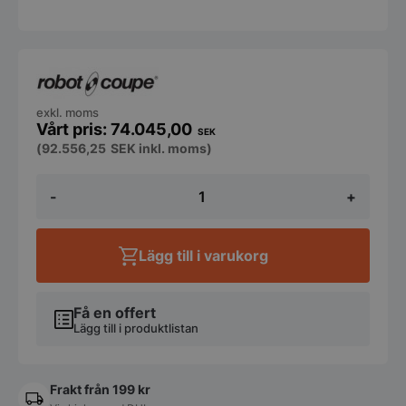
exkl. moms
74.045,00
SEK
(
92.556,25
SEK
inkl. moms)
RobotCoupe
-
+
-
Snabbhack
golvmodell
R20
Lägg till i varukorg
mängd
Få en offert
Lägg till i produktlistan
Frakt från 199 kr