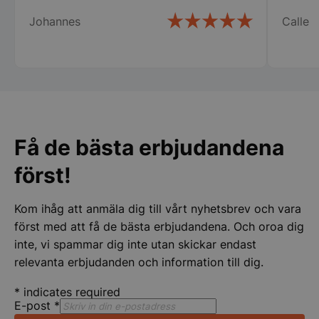
och kontohantering. Webbplatsen kan inte
användas ordentligt utan strikt nödvändiga cookies.
Johannes
Calle
Namn
Leverantör
/
Do
VISITOR_PRIVACY_METADATA
YouTube
.youtube.com
Få de bästa erbjudandena
först!
Kom ihåg att anmäla dig till vårt nyhetsbrev och vara
först med att få de bästa erbjudandena. Och oroa dig
pys_session_limit
.storkoksbutiken
Google
inte, vi spammar dig inte utan skickar endast
Privacy Policy
relevanta erbjudanden och information till dig.
*
indicates required
E-post
*