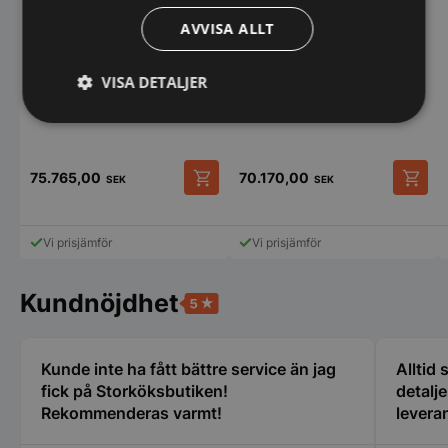
AVVISA ALLT
VISA DETALJER
RobotCoupe - Snabbhack
RobotCoupe - Snabbhack
golvmodell R15 VV
R10 VV
Strikt
Prestanda
Inriktning
nödvändigt
75.765,00
70.170,00
SEK
SEK
Funktioner
Oklassificerade
Vi prisjämför
Vi prisjämför
Kundnöjdhet
Strikt nödvändigt
Prestanda
Inriktning
Kunde inte ha fått bättre service än jag
Alltid
Funktioner
Oklassificerade
fick på Storköksbutiken!
detalj
Rekommenderas varmt!
leveran
Strikt nödvändiga kakor tillåter
kärnwebbplatsfunktioner som användarinloggning