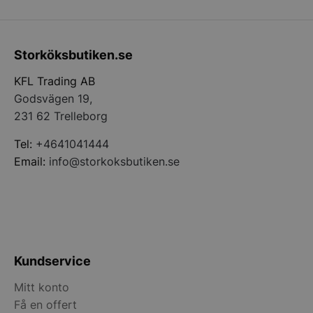
Storköksbutiken.se
KFL Trading AB
Godsvägen 19,
pys_start_session
.storkoksbutiken
231 62 Trelleborg
Tel:
+4641041444
Email:
info@storkoksbutiken.se
__lc_cid
On Direct Busin
Services Limite
.accounts.livech
Kundservice
__lc_cst
On Direct Busin
Services Limite
Mitt konto
.accounts.livech
Få en offert