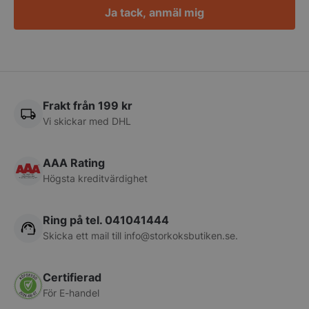
Ja tack, anmäl mig
CookieScriptConsent
CookieScript
storkoksbutiken
Frakt från 199 kr
Vi skickar med DHL
AAA Rating
Högsta kreditvärdighet
PHPSESSID
PHP.net
storkoksbutiken
Ring på tel. 041041444
Skicka ett mail till
info@storkoksbutiken.se
.
Certifierad
För E-handel