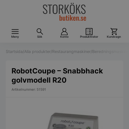
Meny
Sök
Konto
Produktlistor
Kundvagn
Startsida
/
Alla produkter
/
Restaurangmaskiner
/
Beredningsmaskine
RobotCoupe – Snabbhack
golvmodell R20
Artikelnummer: 51591