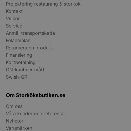
wp_woocommerce_session_[abcdef0123456789]
storkoksbutiken
Projektering restaurang & storkök
{32}
Kontakt
Villkor
woocommerce_cart_hash
Automattic Inc
Service
storkoksbutiken
Anmäl transportskada
Felanmälan
Returnera en produkt
woocommerce_items_in_cart
Automattic Inc
storkoksbutiken
Finansiering
Kortbetalning
GN-kantiner mått
woocommerce_recently_viewed
Automattic Inc
Swish-QR
storkoksbutiken
Om Storköksbutiken.se
Namn
Levera
Om oss
Leverantör
/
Namn
Utgång
Beskrivni
__telemetric.v
.storko
Leverantör
Domän
/
Våra kunder och referenser
Namn
Utgång
Beskrivn
Domän
Nyheter
pys_first_visit
.storkoksbutiken.se
1
Denna co
Leverantör
/
Namn
__Secure-YNID
Utgång
Beskrivn
.youtu
vecka
används f
sbjs_migrations
.storkoksbutiken.se
Session
Denna co
Domän
Varumärken
bestämma
spåra an