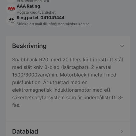
Vi skickar med DHL
AAA Rating
Högsta kreditvärdighet
Ring på tel. 041041444
Skicka ett mail till
info@storkoksbutiken.se
.
Beskrivning
Snabbhack R20. med 20 liters kärl i rostfritt stål
med slät kniv 3-blad (isärtagbar). 2 varvtal
1500/3000varv/min. Motorblock i metall med
pulsfunktion. Är utrustad med en
elektromagnetisk induktionsmotor med ett
säkerhetsbrytarsystem som är underhållsfritt. 3-
fas.
Datablad