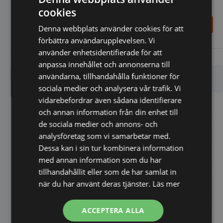
cookies
49.035,00
19.600,00
SEK
SEK
Denna webbplats använder cookies för att
förbättra användarupplevelsen. Vi
använder enhetsidentifierade för att
Vi prisjämför
Vi prisjämför
anpassa innehållet och annonserna till
Liknande produkter
användarna, tillhandahålla funktioner för
sociala medier och analysera vår trafik. Vi
vidarebefordrar även sådana identifierare
och annan information från din enhet till
de sociala medier och annons- och
analysföretag som vi samarbetar med.
Dessa kan i sin tur kombinera information
med annan information som du har
tillhandahållit eller som de har samlat in
när du har använt deras tjänster.
Läs mer
ACCEPTERA ALLA