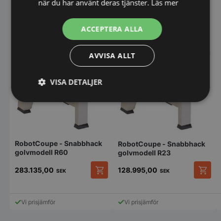
när du har använt deras tjänster.
Läs mer
ACCEPTERA ALLA
AVVISA ALLT
VISA DETALJER
Strikt
Prestanda
Inriktning
nödvändigt
RobotCoupe - Snabbhack
RobotCoupe - Snabbhack
Funktioner
Oklassificerade
golvmodell R60
golvmodell R23
283.135,00
128.995,00
SEK
SEK
Vi prisjämför
Vi prisjämför
Strikt nödvändigt
Prestanda
Inriktning