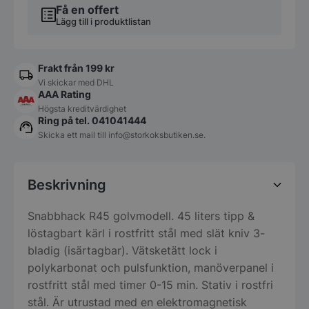
Få en offert
Lägg till i produktlistan
Frakt från 199 kr
Vi skickar med DHL
AAA Rating
Högsta kreditvärdighet
Ring på tel. 041041444
Skicka ett mail till
info@storkoksbutiken.se
.
Beskrivning
Snabbhack R45 golvmodell. 45 liters tipp &
löstagbart kärl i rostfritt stål med slät kniv 3-
bladig (isärtagbar). Vätsketätt lock i
polykarbonat och pulsfunktion, manöverpanel i
rostfritt stål med timer 0-15 min. Stativ i rostfri
stål. Är utrustad med en elektromagnetisk