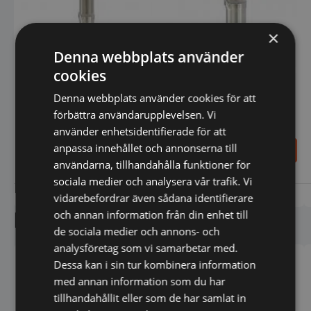
×
Denna webbplats använder
cookies
Denna webbplats använder cookies för att
RobotCoupe - Stavmixer
MP 350 Ultra
förbättra användarupplevelsen. Vi
RobotCoupe - Stavmixer
MP 550 Ultra
använder enhetsidentifierade för att
anpassa innehållet och annonserna till
11.590,00
6.915,00
SEK
SEK
användarna, tillhandahålla funktioner för
sociala medier och analysera vår trafik. Vi
Vi prisjämför
Vi prisjämför
vidarebefordrar även sådana identifierare
och annan information från din enhet till
Liknande produkter
de sociala medier och annons- och
analysföretag som vi samarbetar med.
Dessa kan i sin tur kombinera information
med annan information som du har
tillhandahållit eller som de har samlat in