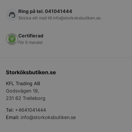
Ring på tel. 041041444
Skicka ett mail till
info@storkoksbutiken.se
.
Certifierad
För E-handel
pys_start_session
.storkoksbutiken
Storköksbutiken.se
KFL Trading AB
Godsvägen 19,
231 62 Trelleborg
Tel:
+4641041444
Email:
info@storkoksbutiken.se
__lc_cid
On Direct Busin
Services Limite
.accounts.livech