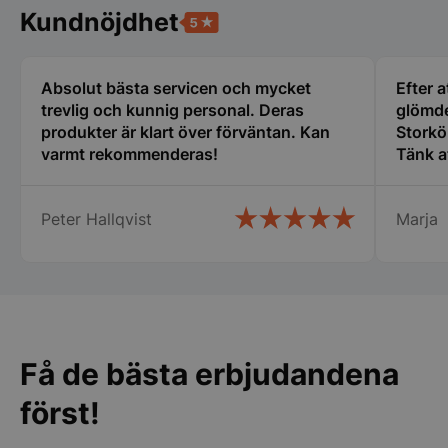
Kundnöjdhet
Funktioner
Oklassificerade
Strikt nödvändiga kakor tillåter
kärnwebbplatsfunktioner som användarinloggning
Absolut bästa servicen och mycket
Efter a
och kontohantering. Webbplatsen kan inte
trevlig och kunnig personal. Deras
glömde
användas ordentligt utan strikt nödvändiga cookies.
produkter är klart över förväntan. Kan
Storkö
Namn
Leverantör
/
Do
varmt rekommenderas!
Tänk a
VISITOR_PRIVACY_METADATA
YouTube
den gäl
.youtube.com
servic
Peter Hallqvist
Marja
bemöta
centru
Rekomm
Få de bästa erbjudandena
först!
pys_session_limit
.storkoksbutiken
Google
Privacy Policy