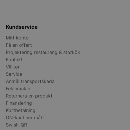
__lc_cst
On Direct Busin
Services Limite
.accounts.livech
Kundservice
wp_woocommerce_session_[abcdef0123456789]
storkoksbutiken
{32}
Mitt konto
Få en offert
woocommerce_cart_hash
Automattic Inc
storkoksbutiken
Projektering restaurang & storkök
Kontakt
Villkor
woocommerce_items_in_cart
Automattic Inc
Service
storkoksbutiken
Anmäl transportskada
Felanmälan
Returnera en produkt
woocommerce_recently_viewed
Automattic Inc
storkoksbutiken
Finansiering
Kortbetalning
GN-kantiner mått
Swish-QR
Namn
Levera