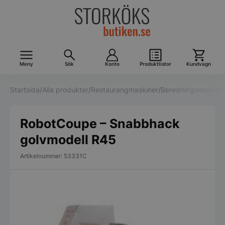
Meny
Sök
Konto
Produktlistor
Kundvagn
Startsida
/
Alla produkter
/
Restaurangmaskiner
/
Beredningsmaskine
RobotCoupe – Snabbhack
golvmodell R45
Artikelnummer: 53331C