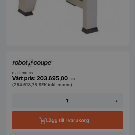
exkl. moms
203.695,00
SEK
(
254.618,75
SEK
inkl. moms)
RobotCoupe
-
+
-
Snabbhack
golvmodell
R45
Lägg till i varukorg
mängd