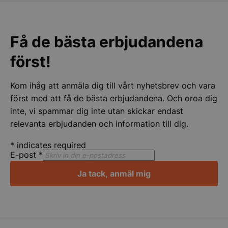
Få de bästa erbjudandena
Strikt nödvändigt
Prestanda
Inriktning
Funktioner
Oklassificerade
först!
Strikt nödvändiga kakor tillåter
kärnwebbplatsfunktioner som användarinloggning
Kom ihåg att anmäla dig till vårt nyhetsbrev och vara
och kontohantering. Webbplatsen kan inte
användas ordentligt utan strikt nödvändiga cookies.
först med att få de bästa erbjudandena. Och oroa dig
inte, vi spammar dig inte utan skickar endast
Namn
Leverantör
/
Do
relevanta erbjudanden och information till dig.
VISITOR_PRIVACY_METADATA
YouTube
.youtube.com
*
indicates required
E-post
*
Ja tack, anmäl mig