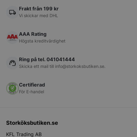
Frakt från 199 kr
Vi skickar med DHL
pys_session_limit
.storkoksbutiken
Google
Privacy Policy
AAA Rating
Högsta kreditvärdighet
Ring på tel. 041041444
Skicka ett mail till
info@storkoksbutiken.se
.
Certifierad
CookieScriptConsent
CookieScript
storkoksbutiken
För E-handel
Storköksbutiken.se
KFL Trading AB
PHPSESSID
PHP.net