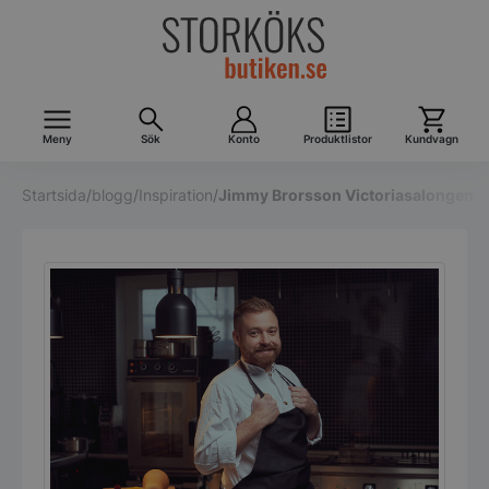
Meny
Sök
Konto
Produktlistor
Kundvagn
Startsida
/
blogg
/
Inspiration
/
Jimmy Brorsson Victoriasalongen