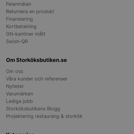
Felanmälan
__lc_cid
On Direct Busin
Returnera en produkt
Services Limite
.accounts.livech
Finansiering
Kortbetalning
__lc_cst
On Direct Busin
GN-kantiner mått
Services Limite
.accounts.livech
Swish-QR
wp_woocommerce_session_[abcdef0123456789]
storkoksbutiken
{32}
Om Storköksbutiken.se
Om oss
woocommerce_cart_hash
Automattic Inc
storkoksbutiken
Våra kunder och referenser
Nyheter
Varumärken
woocommerce_items_in_cart
Automattic Inc
Lediga jobb
storkoksbutiken
Storköksbutikens Blogg
Projektering restaurang & storkök
woocommerce_recently_viewed
Automattic Inc
storkoksbutiken