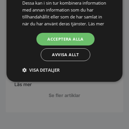
Dessa kan i sin tur kombinera information
La Piccola – kompakt mjukglassmaskin för
restaurang och café
med annan information som du har
Läs mer
tillhandahållit eller som de har samlat in
när du har använt deras tjänster.
Läs mer
25. mars 2026
Rational iHexagon NYHET
ACCEPTERA ALLA
Läs mer
AVVISA ALLT
23. mars 2026
Cambro i vårt sortiment – därför ska du välja
VISA DETALJER
marknadens smartaste lösningar för
storkök
Strikt
Prestanda
Inriktning
Läs mer
nödvändigt
Se fler artiklar
Funktioner
Oklassificerade