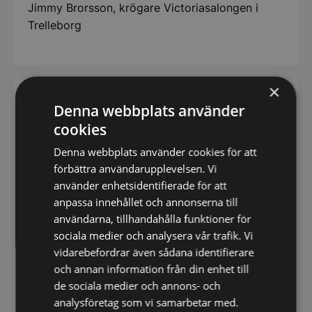
Jimmy Brorsson, krögare Victoriasalongen i
Trelleborg
×
Läs också
Denna webbplats använder
cookies
2. juni 2026
Denna webbplats använder cookies för att
Willow Hotel i Trelleborg – en ny destination
vid havet
förbättra användarupplevelsen. Vi
använder enhetsidentifierade för att
Läs mer
anpassa innehållet och annonserna till
användarna, tillhandahålla funktioner för
8. maj 2026
sociala medier och analysera vår trafik. Vi
Drömmer du om att öppna vinbar? Nu är det
enklare än någonsin i Sverige
vidarebefordrar även sådana identifierare
och annan information från din enhet till
Läs mer
de sociala medier och annons- och
analysföretag som vi samarbetar med.
30. april 2026