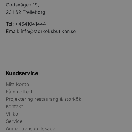
storkoksbutiken
Godsvägen 19,
231 62 Trelleborg
Tel:
+4641041444
Email:
info@storkoksbutiken.se
Kundservice
Mitt konto
pys_start_session
.storkoksbutiken
Få en offert
Projektering restaurang & storkök
Kontakt
Villkor
Service
Anmäl transportskada