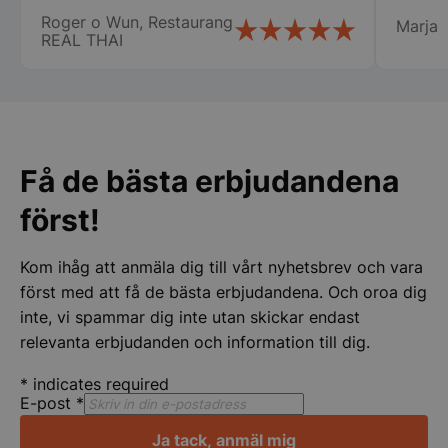
många företag gör stor eloge för det så
servic
användas ordentligt utan strikt nödvändiga cookies.
Roger o Wun, Restaurang
Marja
vi fick våra chafing dish och räddade vår
bemöta
REAL THAI
Namn
Leverantör
/
Do
stora catering idag lördag. Vi vill
centru
speciellt tacka Therese, Samt er
Rekomm
VISITOR_PRIVACY_METADATA
YouTube
.youtube.com
chaufför som jag tyvärr inte kommer
ihåg namnet på. Vi kommer att fortsätta
att handla av er Än en gång stort tack
för er hjälpen
Få de bästa erbjudandena
först!
Kom ihåg att anmäla dig till vårt nyhetsbrev och vara
först med att få de bästa erbjudandena. Och oroa dig
inte, vi spammar dig inte utan skickar endast
pys_session_limit
.storkoksbutiken
Google
relevanta erbjudanden och information till dig.
Privacy Policy
*
indicates required
E-post
*
Ja tack, anmäl mig