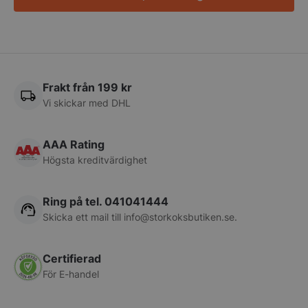
CookieScriptConsent
CookieScript
storkoksbutiken
Frakt från 199 kr
Vi skickar med DHL
AAA Rating
Högsta kreditvärdighet
PHPSESSID
PHP.net
storkoksbutiken
Ring på tel. 041041444
Skicka ett mail till
info@storkoksbutiken.se
.
Certifierad
För E-handel