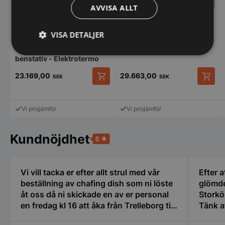
AVVISA ALLT
Värmeri 4 vattenbad på
benstativ - Elektrotermo
VISA DETALJER
Värmeri 3 vattenbad på
Strikt
Prestanda
Inriktning
benstativ - Elektrotermo
nödvändigt
23.169,00
29.663,00
SEK
SEK
Den
Den
här
här
Funktioner
Oklassificerade
produkten
produk
Vi prisjämför
Vi prisjämför
har
har
flera
flera
varianter.
variant
Kundnöjdhet
De
De
olika
olika
alternativen
alterna
kan
kan
Vi vill tacka er efter allt strul med vår
Efter a
Strikt nödvändigt
Prestanda
Inriktning
väljas
väljas
beställning av chafing dish som ni löste
glömde
på
på
Funktioner
Oklassificerade
åt oss då ni skickade en av er personal
Storkö
produktsidan
produk
en fredag kl 16 att åka från Trelleborg till
Tänk a
Strikt nödvändiga kakor tillåter
kärnwebbplatsfunktioner som användarinloggning
oss i Nyköping som jag inte tror att
den gäl
och kontohantering. Webbplatsen kan inte