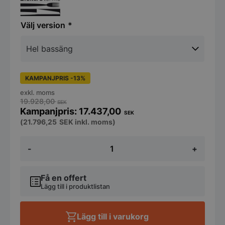
version
KAMPANJPRIS -13%
exkl. moms
19.928,00
SEK
17.437,00
SEK
(
21.796,25
SEK
inkl. moms)
Värmeri
-
+
2
vattenbad
på
benstativ
Få en offert
-
Lägg till i produktlistan
Elektrotermo
mängd
Lägg till i varukorg