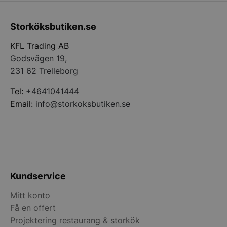
Storköksbutiken.se
KFL Trading AB
Godsvägen 19,
pys_start_session
.storkoksbutiken
231 62 Trelleborg
Tel:
+4641041444
Email:
info@storkoksbutiken.se
__lc_cid
On Direct Busin
Services Limite
.accounts.livech
Kundservice
__lc_cst
On Direct Busin
Mitt konto
Services Limite
.accounts.livech
Få en offert
Projektering restaurang & storkök
wp_woocommerce_session_[abcdef0123456789]
storkoksbutiken