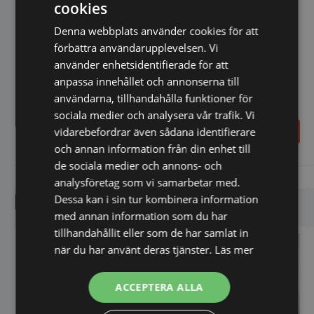
cookies
Såsvärmare dubbel, HENDI,
1,3L
Denna webbplats använder cookies för att
Såsvärmare enkel, HENDI,
förbättra användarupplevelsen. Vi
0,65L
använder enhetsidentifierade för att
anpassa innehållet och annonserna till
användarna, tillhandahålla funktioner för
sociala medier och analysera vår trafik. Vi
2.104,00
1.164,00
SEK
SEK
vidarebefordrar även sådana identifierare
2.630,00
SEK
1.455,00
SEK
och annan information från din enhet till
de sociala medier och annons- och
Vi prisjämför
Vi prisjämför
analysföretag som vi samarbetar med.
Liknande produkter
Dessa kan i sin tur kombinera information
med annan information som du har
tillhandahållit eller som de har samlat in
när du har använt deras tjänster.
Läs mer
ACCEPTERA ALLA