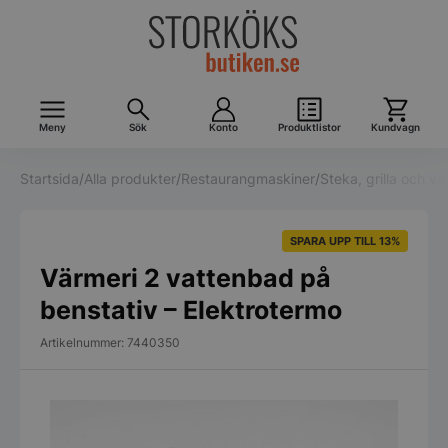
Meny
Sök
Konto
Produktlistor
Kundvagn
Startsida
/
Alla produkter
/
Restaurangmaskiner
/
Steka, grilla och v
SPARA UPP TILL 13%
Värmeri 2 vattenbad på
benstativ – Elektrotermo
Artikelnummer: 7440350