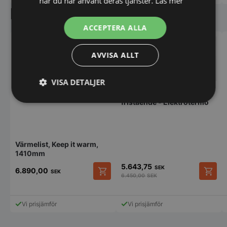
när du har använt deras tjänster.
Läs mer
Liknande produkter
ACCEPTERA ALLA
AVVISA ALLT
VISA DETALJER
Värmehäll GN 2/1 -
fristående - Elektrotermo
Strikt
Prestanda
Inriktning
nödvändigt
Värmelist, Keep it warm,
Funktioner
Oklassificerade
1410mm
5.643,75
SEK
6.890,00
SEK
6.450,00
SEK
Vi prisjämför
Vi prisjämför
Strikt nödvändigt
Prestanda
Inriktning