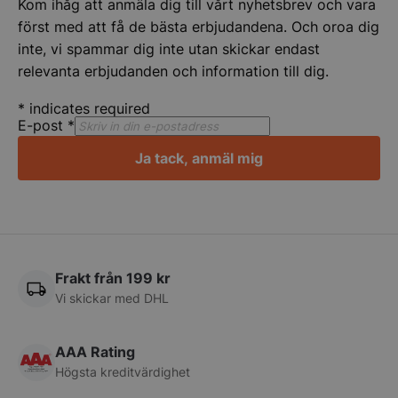
Kom ihåg att anmäla dig till vårt nyhetsbrev och vara
först med att få de bästa erbjudandena. Och oroa dig
inte, vi spammar dig inte utan skickar endast
relevanta erbjudanden och information till dig.
*
indicates required
E-post
*
Ja tack, anmäl mig
CookieScriptConsent
CookieScript
storkoksbutiken
Frakt från 199 kr
Vi skickar med DHL
PHPSESSID
PHP.net
storkoksbutiken
AAA Rating
Högsta kreditvärdighet