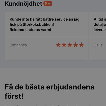
Kundnöjdhet
Funktioner
Oklassificerade
Strikt nödvändiga kakor tillåter
kärnwebbplatsfunktioner som användarinloggning
Kunde inte ha fått bättre service än jag
Alltid
och kontohantering. Webbplatsen kan inte
fick på Storköksbutiken!
detalj
användas ordentligt utan strikt nödvändiga cookies.
Rekommenderas varmt!
leveran
Namn
Leverantör
/
Do
VISITOR_PRIVACY_METADATA
YouTube
.youtube.com
Johannes
Calle
Få de bästa erbjudandena
först!
pys_session_limit
.storkoksbutiken
Google
Privacy Policy