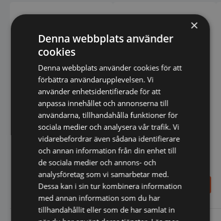
×
Denna webbplats använder
cookies
Denna webbplats använder cookies för att
förbättra användarupplevelsen. Vi
Korvvärmare 1/2 GN
använder enhetsidentifierade för att
anpassa innehållet och annonserna till
användarna, tillhandahålla funktioner för
sociala medier och analysera vår trafik. Vi
vidarebefordrar även sådana identifierare
och annan information från din enhet till
Kombiskåp BRIS 600
de sociala medier och annons- och
Kyl/frys - Haglund
analysföretag som vi samarbetar med.
73.798,00
1.709,00
SEK
SEK
Dessa kan i sin tur kombinera information
83.100,00
SEK
2.010,00
SEK
med annan information som du har
tillhandahållit eller som de har samlat in
Vi prisjämför
Vi prisjämför