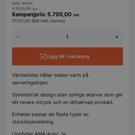
exkl. moms
6.520,00
SEK
5.705,00
SEK
(
7.131,25
SEK
inkl. moms)
Värmelist,
-
+
Keep
it
warm,
1105mm
Lägg till i varukorg
mängd
Värmelisten håller maten varm på
serveringslinjen.
Symmetrisk design utan synliga skarvar som ger
ett renare intryck och en lättservad produkt.
Enheten passar de flesta typer av
storköksinredning.
Uppfyller AMA-krav: Ja