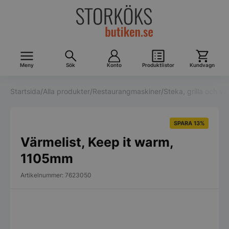
Meny
Sök
Konto
Produktlistor
Kundvagn
Startsida
/
Alla produkter
/
Restaurangmaskiner
/
Steka, grilla och v
SPARA 13%
Värmelist, Keep it warm,
1105mm
Artikelnummer: 7623050