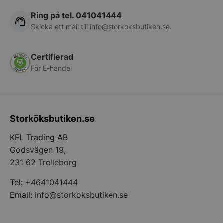
Ring på tel. 041041444
Skicka ett mail till
info@storkoksbutiken.se
.
Certifierad
För E-handel
pys_start_session
.storkoksbutiken
Storköksbutiken.se
KFL Trading AB
Godsvägen 19,
231 62 Trelleborg
Tel:
+4641041444
Email:
info@storkoksbutiken.se
__lc_cid
On Direct Busin
Services Limite
.accounts.livech