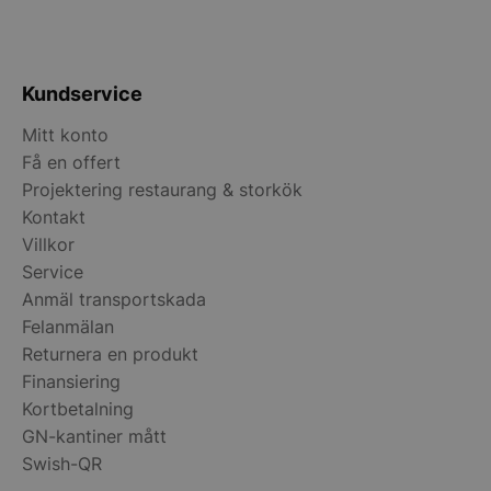
__lc_cst
On Direct Busin
Services Limite
.accounts.livech
Kundservice
wp_woocommerce_session_[abcdef0123456789]
storkoksbutiken
{32}
Mitt konto
Få en offert
woocommerce_cart_hash
Automattic Inc
Projektering restaurang & storkök
storkoksbutiken
Kontakt
Villkor
woocommerce_items_in_cart
Automattic Inc
Service
storkoksbutiken
Anmäl transportskada
Felanmälan
Returnera en produkt
woocommerce_recently_viewed
Automattic Inc
storkoksbutiken
Finansiering
Kortbetalning
GN-kantiner mått
Swish-QR
Namn
Levera
Leverantör
/