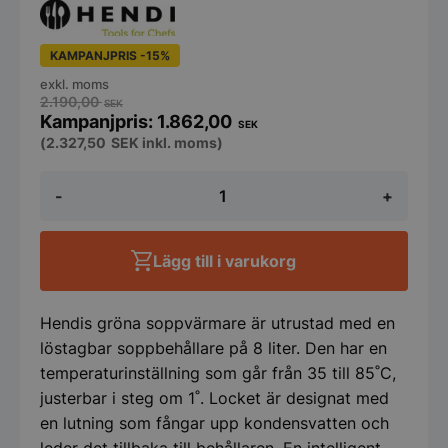
KAMPANJPRIS -15%
exkl. moms
2.190,00
SEK
1.862,00
SEK
(
2.327,50
SEK
inkl. moms)
UNIQ
-
+
Soppvärmare
8
l
grön
Lägg till i varukorg
230V
500W
mängd
Hendis gröna soppvärmare är utrustad med en
löstagbar soppbehållare på 8 liter. Den har en
temperaturinställning som går från 35 till 85˚C,
justerbar i steg om 1˚. Locket är designat med
en lutning som fångar upp kondensvatten och
leder det tillbaka till behållaren. En intelligent