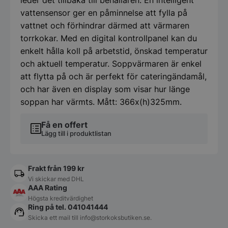
vattensensor ger en påminnelse att fylla på
vattnet och förhindrar därmed att värmaren
torrkokar. Med en digital kontrollpanel kan du
enkelt hålla koll på arbetstid, önskad temperatur
och aktuell temperatur. Soppvärmaren är enkel
att flytta på och är perfekt för cateringändamål,
och har även en display som visar hur länge
soppan har värmts. Mått: 366x(h)325mm.
Få en offert
Lägg till i produktlistan
Frakt från 199 kr
Vi skickar med DHL
AAA Rating
Högsta kreditvärdighet
Ring på tel. 041041444
Skicka ett mail till
info@storkoksbutiken.se
.