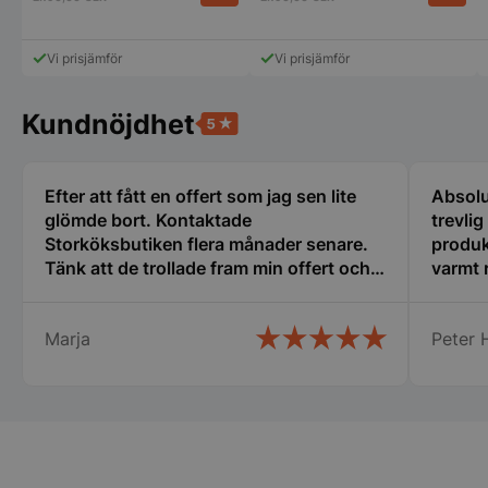
.youtube.com
Vi prisjämför
Vi prisjämför
Kundnöjdhet
Efter att fått en offert som jag sen lite
Absolu
glömde bort. Kontaktade
trevli
Storköksbutiken flera månader senare.
produk
pys_session_limit
.storkoksbutiken
Tänk att de trollade fram min offert och
varmt
Google
Privacy Policy
den gällde fortfarande. Det kallar jag
service. Snabb leverans och ett trevligt
Marja
Peter H
bemötande. Man lägger kunden i
centrum och inget är omöjligt.
Rekommenderar varmt detta företag.