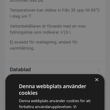
strömmen slås på.
Temperaturen kan ställas in från 35 upp till 85˚C
i steg om 1˚.
Vattenbehållaren är försedd med en max.
fyllningslinje som indikerar ±1,5 l.
Ej avsedd för matlagning, endast för
varmhållning.
Datablad
×
Denna webbplats använder
cookies
Har du frågor om produkten? Klicka här
Denna webbplats använder cookies för att
förbättra användarupplevelsen. Vi
Vi prisjämför - Klicka här