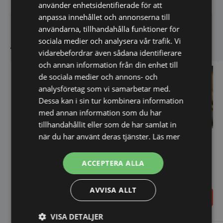
använder enhetsidentifierade för att
anpassa innehållet och annonserna till
användarna, tillhandahålla funktioner för
Andra köpte även
sociala medier och analysera vår trafik. Vi
vidarebefordrar även sådana identifierare
och annan information från din enhet till
de sociala medier och annons- och
analysföretag som vi samarbetar med.
Dessa kan i sin tur kombinera information
med annan information som du har
tillhandahållit eller som de har samlat in
när du har använt deras tjänster.
Läs mer
Analog kökstimer från
Hendi
ACCEPTERA ALLA
Soppslev - 0,25L, dropfri
från Hendi
AVVISA ALLT
157,00
146,00
SEK
SEK
VISA DETALJER