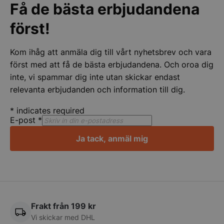
Få de bästa erbjudandena
CookieScriptConsent
CookieScript
storkoksbutiken
först!
Kom ihåg att anmäla dig till vårt nyhetsbrev och vara
först med att få de bästa erbjudandena. Och oroa dig
inte, vi spammar dig inte utan skickar endast
relevanta erbjudanden och information till dig.
PHPSESSID
PHP.net
storkoksbutiken
*
indicates required
E-post
*
Ja tack, anmäl mig
Frakt från 199 kr
Vi skickar med DHL