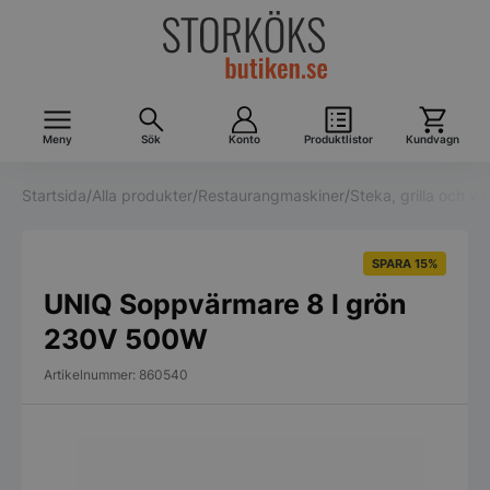
Meny
Sök
Konto
Produktlistor
Kundvagn
Startsida
/
Alla produkter
/
Restaurangmaskiner
/
Steka, grilla och v
SPARA 15%
UNIQ Soppvärmare 8 l grön
230V 500W
Artikelnummer: 860540