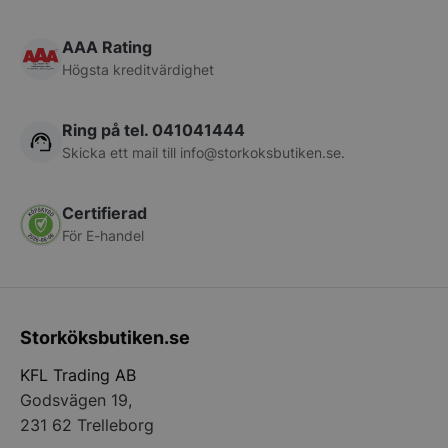
AAA Rating
pys_start_session
.storkoksbutiken
Högsta kreditvärdighet
Ring på tel. 041041444
Skicka ett mail till
info@storkoksbutiken.se
.
Certifierad
__lc_cid
On Direct Busin
Services Limite
För E-handel
.accounts.livech
__lc_cst
On Direct Busin
Services Limite
.accounts.livech
Storköksbutiken.se
wp_woocommerce_session_[abcdef0123456789]
storkoksbutiken
KFL Trading AB
{32}
Godsvägen 19,
231 62 Trelleborg
woocommerce_cart_hash
Automattic Inc
storkoksbutiken