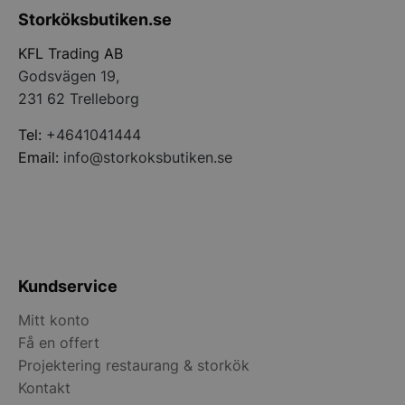
Storköksbutiken.se
PHPSESSID
PHP.net
storkoksbutiken
KFL Trading AB
Godsvägen 19,
231 62 Trelleborg
Tel:
+4641041444
Email:
info@storkoksbutiken.se
Kundservice
pys_start_session
.storkoksbutiken
Mitt konto
Få en offert
Projektering restaurang & storkök
Kontakt