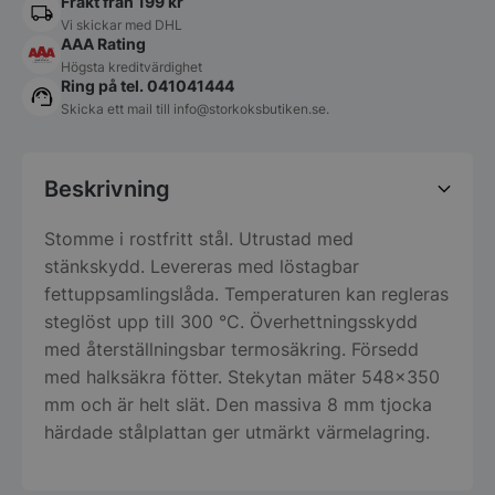
Frakt från 199 kr
Vi skickar med DHL
AAA Rating
Högsta kreditvärdighet
Ring på tel. 041041444
Skicka ett mail till
info@storkoksbutiken.se
.
Beskrivning
Stomme i rostfritt stål. Utrustad med
stänkskydd. Levereras med löstagbar
fettuppsamlingslåda. Temperaturen kan regleras
steglöst upp till 300 °C. Överhettningsskydd
med återställningsbar termosäkring. Försedd
med halksäkra fötter. Stekytan mäter 548×350
mm och är helt slät. Den massiva 8 mm tjocka
härdade stålplattan ger utmärkt värmelagring.