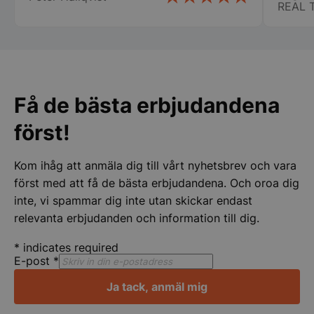
REAL 
stora ca
specie
chauff
ihåg namnet på.
att ha
Strikt nödvändigt
Prestanda
Inriktning
för er 
Funktioner
Oklassificerade
Få de bästa erbjudandena
Strikt nödvändiga kakor tillåter
först!
kärnwebbplatsfunktioner som användarinloggning
och kontohantering. Webbplatsen kan inte
användas ordentligt utan strikt nödvändiga cookies.
Kom ihåg att anmäla dig till vårt nyhetsbrev och vara
Namn
Leverantör
/
Do
först med att få de bästa erbjudandena. Och oroa dig
VISITOR_PRIVACY_METADATA
YouTube
inte, vi spammar dig inte utan skickar endast
.youtube.com
relevanta erbjudanden och information till dig.
*
indicates required
E-post
*
Ja tack, anmäl mig