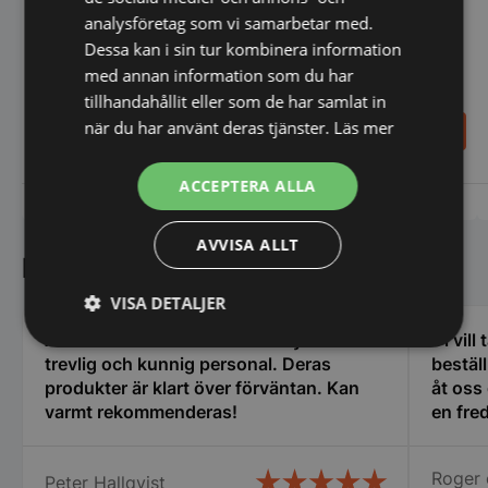
analysföretag som vi samarbetar med.
Dessa kan i sin tur kombinera information
Stekbord räfflat, HENDI,
med annan information som du har
Stekbord Blue Line - liten
Budget Line, 220–
modell
240V/3000W,
tillhandahållit eller som de har samlat in
550x430x(H)240 mm
3.280,00
3.015,00
när du har använt deras tjänster.
Läs mer
SEK
SEK
4.100,00
SEK
4.020,00
SEK
ACCEPTERA ALLA
Vi prisjämför
Vi prisjämför
AVVISA ALLT
Kundnöjdhet
VISA DETALJER
Absolut bästa servicen och mycket
Vi vill
Strikt
Prestanda
Inriktning
trevlig och kunnig personal. Deras
bestäl
nödvändigt
produkter är klart över förväntan. Kan
åt oss
varmt rekommenderas!
en fred
oss i 
Funktioner
Oklassificerade
många 
Roger 
Peter Hallqvist
vi fic