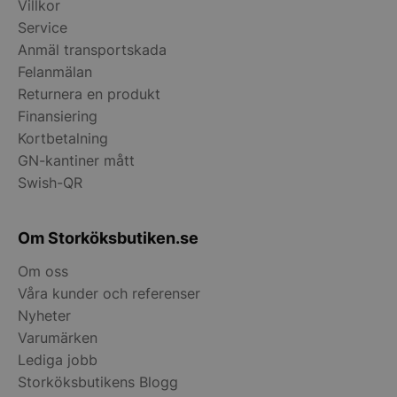
Villkor
Service
Anmäl transportskada
__lc_cid
On Direct Busin
Services Limite
Felanmälan
.accounts.livech
Returnera en produkt
Finansiering
__lc_cst
On Direct Busin
Services Limite
Kortbetalning
.accounts.livech
GN-kantiner mått
wp_woocommerce_session_[abcdef0123456789]
storkoksbutiken
Swish-QR
{32}
Om Storköksbutiken.se
woocommerce_cart_hash
Automattic Inc
storkoksbutiken
Om oss
Våra kunder och referenser
Nyheter
woocommerce_items_in_cart
Automattic Inc
storkoksbutiken
Varumärken
Lediga jobb
Storköksbutikens Blogg
woocommerce_recently_viewed
Automattic Inc