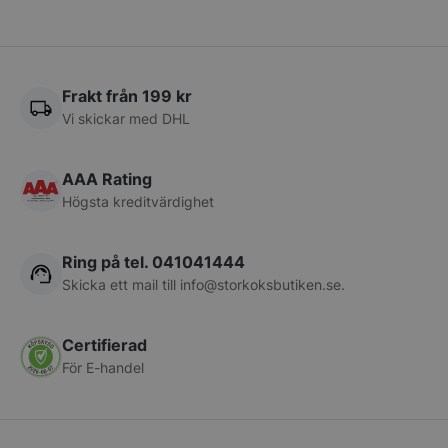
pys_session_limit
.storkoksbutiken
Google
Frakt från 199 kr
Privacy Policy
Vi skickar med DHL
AAA Rating
Högsta kreditvärdighet
Ring på tel. 041041444
Skicka ett mail till
info@storkoksbutiken.se
.
CookieScriptConsent
CookieScript
storkoksbutiken
Certifierad
För E-handel