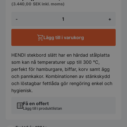
(
3.440,00
SEK
inkl. moms)
Stekbord
-
+
slätt,
HENDI,
Budget
Line,
Lägg till i varukorg
220–
240V/3000W,
550x430x(H)240
mm
HENDI stekbord slätt har en härdad stålplatta
mängd
som kan nå temperaturer upp till 300 °C,
perfekt för hamburgare, biffar, korv samt ägg
och pannkakor. Kombinationen av stänkskydd
och löstagbar fettlåda gör rengöring enkel och
hygienisk.
Få en offert
Lägg till i produktlistan