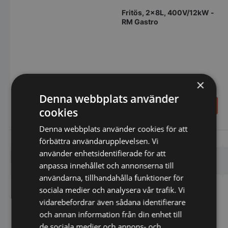
Fritös, 2x8L, 400V/12kW -
RM Gastro
×
Denna webbplats använder
1.225,00
SEK
21.898,00
SEK
cookies
1.441,00
SEK
Denna webbplats använder cookies för att
Vi prisjämför
Vi prisjämför
förbättra användarupplevelsen. Vi
Liknande produkter
använder enhetsidentifierade för att
anpassa innehållet och annonserna till
användarna, tillhandahålla funktioner för
sociala medier och analysera vår trafik. Vi
vidarebefordrar även sådana identifierare
och annan information från din enhet till
de sociala medier och annons- och