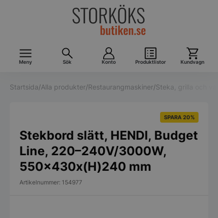
Meny
Sök
Konto
Produktlistor
Kundvagn
Startsida
/
Alla produkter
/
Restaurangmaskiner
/
Steka, grilla och v
SPARA 20%
Stekbord slätt, HENDI, Budget
Line, 220–240V/3000W,
550x430x(H)240 mm
Artikelnummer: 154977