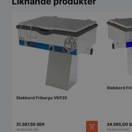
Liknande produkter
Strikt nödvändiga ka
användas ordentligt 
Namn
VISITOR_PRIVACY_
Stekbord Fr
Stekbord Fribergs VKF35
pys_session_limit
31.387,50
SEK
34.565,00
S
40.500,00
SEK
44.600,00
SEK