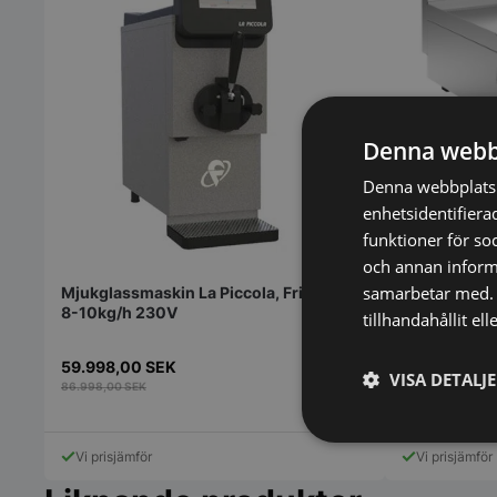
Denna webb
Stekhäll 4
Denna webbplats 
Baron
enhetsidentifiera
funktioner för so
och annan informa
samarbetar med. 
Mjukglassmaskin La Piccola, Frigomat,
8-10kg/h 230V
tillhandahållit el
59.998,00
SEK
14.998,00
S
VISA DETALJ
86.998,00
SEK
Strikt
Vi prisjämför
Vi prisjämför
nödvändigt