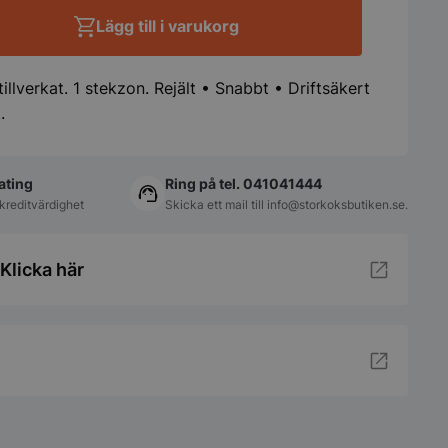
Lägg till i varukorg
lverkat. 1 stekzon. Rejält • Snabbt • Driftsäkert
.
ating
Ring på tel. 041041444
kreditvärdighet
Skicka ett mail till
info@storkoksbutiken.se
.
Klicka här