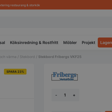
ktering restaurang & storkök
sal
Köksinredning & Rostfritt
Möbler
Projekt
Lager
a och värma
/
Stekbord
/
Stekbord Fribergs VKF25
SPARA 23%
Stekbord
-
+
Fribergs
VKF25
mängd