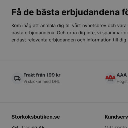
på. Vi kommer att fortsätta att
__lc_cid
handla av 
Få de bästa erbjudandena fö
för er hjäl
__lc_cst
Kom ihåg att anmäla dig till vårt nyhetsbrev och vara
bästa erbjudandena. Och oroa dig inte, vi spammar di
wp_woocommerce_s
{32}
endast relevanta erbjudanden och information till dig.
woocommerce_cart
woocommerce_item
Frakt från 199 kr
AAA 
woocommerce_rece
Vi skickar med DHL
Högst
Namn
Namn
Namn
__telemetric.v
Namn
pys_first_visit
Storköksbutiken.se
Kundserv
__Secure-YNID
sbjs_migrations
YSC
__Secure-ROLLOU
KFL Trading AB
Mitt konto