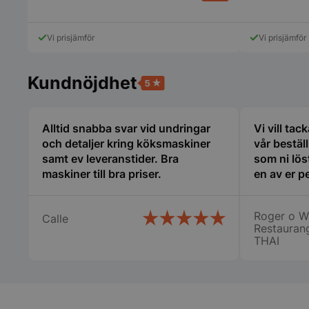
Vi prisjämför
Vi prisjämför
CookieScriptConse
Kundnöjdhet
PHPSESSID
Alltid snabba svar vid undringar
Vi vill tac
och detaljer kring köksmaskiner
vår bestäl
samt ev leveranstider. Bra
som ni lös
maskiner till bra priser.
en av er p
att åka frå
Nyköping s
Roger o W
Calle
många före
Restauran
det så vi 
THAI
pys_start_session
räddade vå
lördag. Vi vill speciellt tacka
Therese, S
tyvärr in