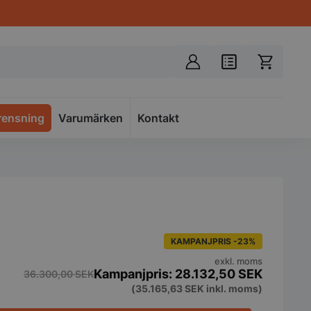
rensning
Varumärken
Spacer
Kontakt
KAMPANJPRIS -23%
exkl. moms
28.132,50
SEK
36.300,00
SEK
(
35.165,63
SEK
inkl. moms)