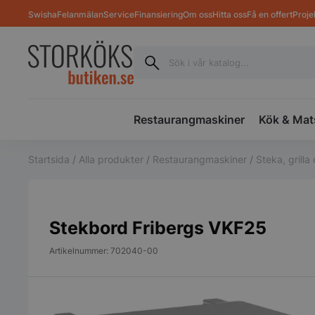
Swisha
Felanmälan
Service
Finansiering
Om oss
Hitta oss
Få en offert
Proje
Restaurangmaskiner
Kök & Mat
Startsida
/
Alla produkter
/
Restaurangmaskiner
/
Steka, grill
Stekbord Fribergs VKF25
Artikelnummer: 702040-00