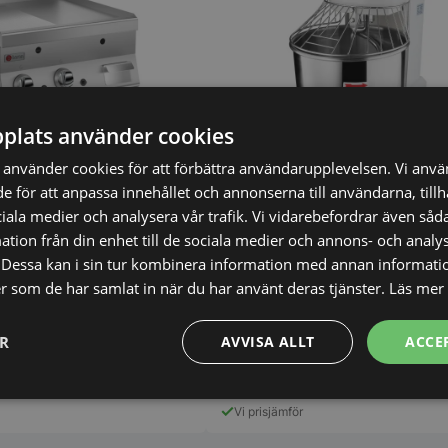
plats använder cookies
00x600x295mm, 3,9 kW
använder cookies för att förbättra användarupplevelsen. Vi anv
de för att anpassa innehållet och annonserna till användarna, till
ciala medier och analysera vår trafik. Vi vidarebefordrar även såda
Degblandare, 50L/32kg, 2speed,
tion från din enhet till de sociala medier och annons- och analy
400V/2,4kW
Dessa kan i sin tur kombinera information med annan informati
ler som de har samlat in när du har använt deras tjänster.
Läs mer
EK
14.998,00
SEK
ER
AVVISA ALLT
ACCE
Den
här
Prestanda
Inriktning
Funktioner
produkten
Vi prisjämför
har
flera