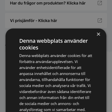
Har du frågor om produkten? Klicka här
Vi prisjämför - Klicka här
×
Denna webbplats använder
Andra köpte även
cookies
Denna webbplats använder cookies för att
förbättra användarupplevelsen. Vi
använder enhetsidentifierade för att
anpassa innehållet och annonserna till
användarna, tillhandahålla funktioner för
sociala medier och analysera vår trafik. Vi
Rund serveringsbräda i
vidarebefordrar även sådana identifierare
svart skiffer 30 cm
och annan information från din enhet till
de sociala medier och annons- och
Mjukglassmaskin Key1,
analysföretag som vi samarbetar med.
självpastoriserande,