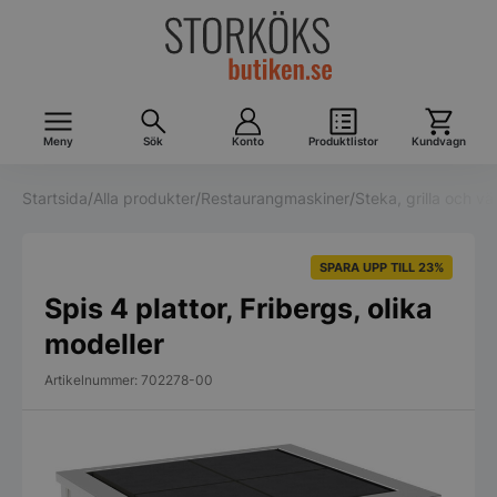
Meny
Sök
Konto
Produktlistor
Kundvagn
Startsida
/
Alla produkter
/
Restaurangmaskiner
/
Steka, grilla och v
SPARA UPP TILL 23%
Spis 4 plattor, Fribergs, olika
modeller
Artikelnummer: 702278-00