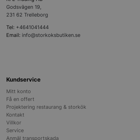
Godsvägen 19,
__lc_cid
On Direct Busin
231 62 Trelleborg
Services Limite
.accounts.livech
Tel:
+4641041444
__lc_cst
On Direct Busin
Email:
info@storkoksbutiken.se
Services Limite
.accounts.livech
wp_woocommerce_session_[abcdef0123456789]
storkoksbutiken
{32}
woocommerce_cart_hash
Automattic Inc
Kundservice
storkoksbutiken
Mitt konto
Få en offert
woocommerce_items_in_cart
Automattic Inc
Projektering restaurang & storkök
storkoksbutiken
Kontakt
Villkor
woocommerce_recently_viewed
Automattic Inc
Service
storkoksbutiken
Anmäl transportskada