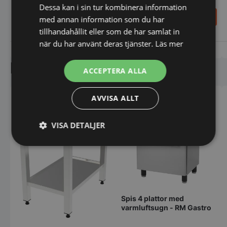
Dessa kan i sin tur kombinera information
Frigomat, 266
148.900,00
SEK
85,00
glassar/timmen
med annan information som du har
SEK
230.625,00
SEK
tillhandahållit eller som de har samlat in
när du har använt deras tjänster.
Läs mer
Vi prisjämför
Vi prisjämför
Liknande produkter
ACCEPTERA ALLA
AVVISA ALLT
VISA DETALJER
Strikt
Prestanda
Inriktning
nödvändigt
Funktioner
Oklassificerade
Spis 4 plattor med
varmluftsugn - RM Gastro