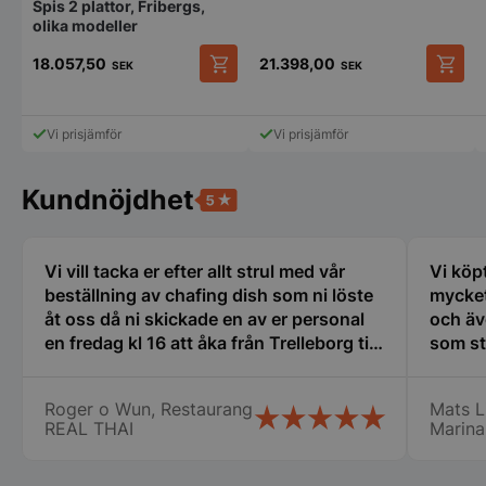
Spis 2 plattor, Fribergs,
olika modeller
18.057,50
21.398,00
SEK
SEK
Strikt nödvändigt
Prestanda
Inriktning
Den
här
Funktioner
Oklassificerade
produkten
Vi prisjämför
Vi prisjämför
har
Strikt nödvändiga kakor tillåter
flera
kärnwebbplatsfunktioner som användarinloggning
varianter.
och kontohantering. Webbplatsen kan inte
Kundnöjdhet
användas ordentligt utan strikt nödvändiga cookies.
De
olika
Namn
Leverantör
/
Do
alternativen
kan
Vi vill tacka er efter allt strul med vår
Vi köp
VISITOR_PRIVACY_METADATA
YouTube
väljas
.youtube.com
beställning av chafing dish som ni löste
mycket
på
åt oss då ni skickade en av er personal
och äv
produktsidan
en fredag kl 16 att åka från Trelleborg till
som st
oss i Nyköping som jag inte tror att
erfare
många företag gör stor eloge för det så
var til
Roger o Wun, Restaurang
Mats L
vi fick våra chafing dish och räddade vår
ny i de
REAL THAI
Marina
stora catering idag lördag. Vi vill
min ny
speciellt tacka Therese, Samt er
det bl