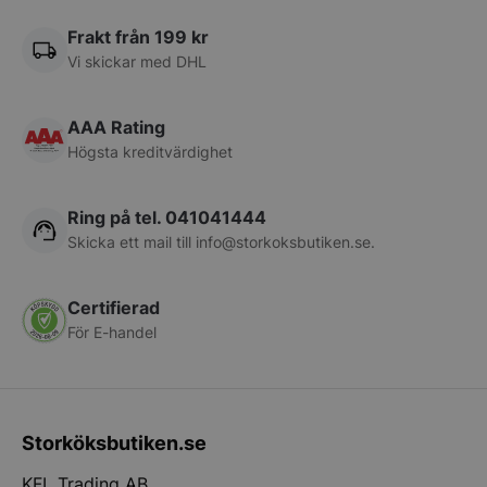
PHP.net
storkoksbutiken
Frakt från 199 kr
Vi skickar med DHL
AAA Rating
Högsta kreditvärdighet
Ring på tel. 041041444
Skicka ett mail till
info@storkoksbutiken.se
.
Certifierad
För E-handel
pys_start_session
.storkoksbutiken
Storköksbutiken.se
KFL Trading AB