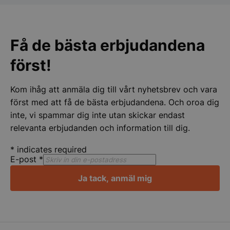
chaufför som jag tyvärr inte kommer
Lindqv
ihåg namnet på. Vi kommer att fortsätta
att handla av er Än en gång stort tack
pys_session_limit
.storkoksbutiken
Google
för er hjälpen
Privacy Policy
Få de bästa erbjudandena
först!
Kom ihåg att anmäla dig till vårt nyhetsbrev och vara
först med att få de bästa erbjudandena. Och oroa dig
inte, vi spammar dig inte utan skickar endast
relevanta erbjudanden och information till dig.
CookieScriptConsent
CookieScript
*
indicates required
storkoksbutiken
E-post
*
Ja tack, anmäl mig
PHPSESSID