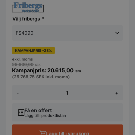
fribergs
KAMPANJPRIS -23%
exkl. moms
26.600,00
SEK
20.615,00
SEK
(
25.768,75
SEK
inkl. moms)
Spis
-
+
4
plattor,
Fribergs,
olika
Få en offert
modeller
Lägg till i produktlistan
mängd
Lägg till i varukorg