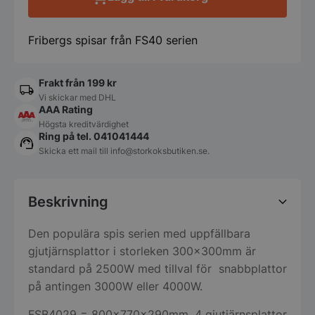
Fribergs spisar från FS40 serien
Frakt från 199 kr
Vi skickar med DHL
AAA Rating
Högsta kreditvärdighet
Ring på tel. 041041444
Skicka ett mail till
info@storkoksbutiken.se
.
Beskrivning
Den populära spis serien med uppfällbara
gjutjärnsplattor i storleken 300x300mm är
standard på 2500W med tillval för snabbplattor
på antingen 3000W eller 4000W.
FSB4029 = 800x770x290mm, 4 gjutjärnsplattor