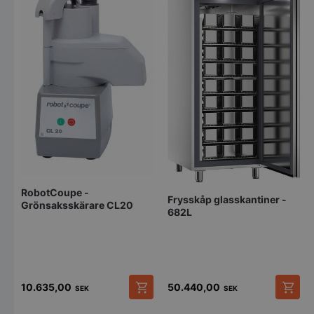
RobotCoupe -
Frysskåp glasskantiner -
Grönsaksskärare CL20
682L
10.635,00
50.440,00
SEK
SEK