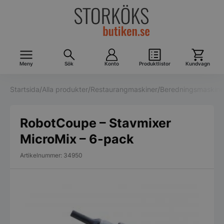
Meny
Sök
Konto
Produktlistor
Kundvagn
Startsida
/
Alla produkter
/
Restaurangmaskiner
/
Beredningsmaskine
RobotCoupe – Stavmixer
MicroMix – 6-pack
Artikelnummer: 34950