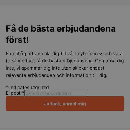
pys_session_limit
.storkoksbutiken
Google
Privacy Policy
Få de bästa erbjudandena
först!
Kom ihåg att anmäla dig till vårt nyhetsbrev och vara
först med att få de bästa erbjudandena. Och oroa dig
inte, vi spammar dig inte utan skickar endast
relevanta erbjudanden och information till dig.
CookieScriptConsent
CookieScript
storkoksbutiken
*
indicates required
E-post
*
Ja tack, anmäl mig