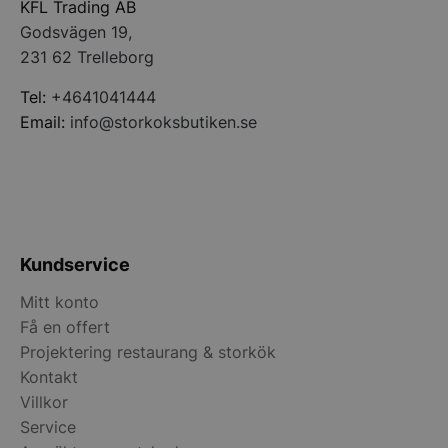
KFL Trading AB
Godsvägen 19,
__lc_cid
On Direct Busin
Services Limite
231 62 Trelleborg
.accounts.livech
Tel:
+4641041444
__lc_cst
On Direct Busin
Email:
info@storkoksbutiken.se
Services Limite
.accounts.livech
wp_woocommerce_session_[abcdef0123456789]
storkoksbutiken
{32}
woocommerce_cart_hash
Automattic Inc
Kundservice
storkoksbutiken
Mitt konto
Få en offert
woocommerce_items_in_cart
Automattic Inc
storkoksbutiken
Projektering restaurang & storkök
Kontakt
Villkor
woocommerce_recently_viewed
Automattic Inc
Service
storkoksbutiken