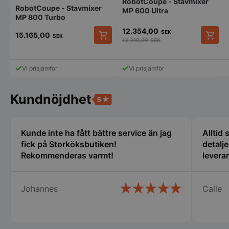
RobotCoupe - Stavmixer
RobotCoupe - Stavmixer
MP 600 Ultra
MP 800 Turbo
12.354,00
SEK
15.165,00
SEK
13.310,00
SEK
Strikt nödvändigt
Prestanda
Inriktning
Funktioner
Oklassificerade
Vi prisjämför
Vi prisjämför
Strikt nödvändiga kakor tillåter
kärnwebbplatsfunktioner som användarinloggning
och kontohantering. Webbplatsen kan inte
Kundnöjdhet
användas ordentligt utan strikt nödvändiga cookies.
Namn
Leverantör
/
Do
VISITOR_PRIVACY_METADATA
YouTube
Kunde inte ha fått bättre service än jag
Alltid
.youtube.com
fick på Storköksbutiken!
detalj
Rekommenderas varmt!
leveran
Johannes
Calle