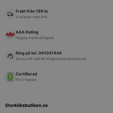
PHPSESSID
PHP.net
storkoksbutiken
Frakt från 199 kr
Vi skickar med DHL
AAA Rating
Högsta kreditvärdighet
Ring på tel. 041041444
Skicka ett mail till
info@storkoksbutiken.se
.
Certifierad
pys_start_session
.storkoksbutiken
För E-handel
Storköksbutiken.se