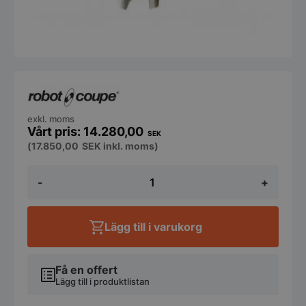
exkl. moms
14.280,00
SEK
(
17.850,00
SEK
inkl. moms)
RobotCoupe
-
+
-
Stavmixer
MicroMix
-
Lägg till i varukorg
6-
pack
mängd
Få en offert
Lägg till i produktlistan