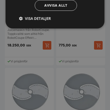
AVVISA ALLT
Räffelskiva – 2mm – CL20
Robot Coupe
VISA DETALJER
Juicemaskin J80 Ultra
Strikt
Prestanda
Inriktning
Juicemaskin från RobotCoupe.
nödvändigt
Toppkvalité som alltid från
RobotCoupe Effekt:…
18.250,00
775,00
SEK
SEK
Funktioner
Oklassificerade
Vi prisjämför
Vi prisjämför
Strikt nödvändigt
Prestanda
Inriktning
Funktioner
Oklassificerade
Strikt nödvändiga kakor tillåter
kärnwebbplatsfunktioner som användarinloggning