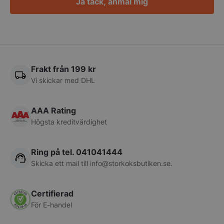
Ja tack, anmäl mig
Frakt från 199 kr
pys_start_session
.storkoksbutiken
Vi skickar med DHL
AAA Rating
Högsta kreditvärdighet
Ring på tel. 041041444
__lc_cid
On Direct Busin
Services Limite
Skicka ett mail till
info@storkoksbutiken.se
.
.accounts.livech
__lc_cst
On Direct Busin
Certifierad
Services Limite
.accounts.livech
För E-handel
wp_woocommerce_session_[abcdef0123456789]
storkoksbutiken