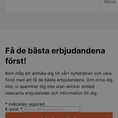
Marja
bemöta
centru
Rekomm
CookieScriptConsent
CookieScript
storkoksbutiken
Få de bästa erbjudandena
först!
PHPSESSID
Kom ihåg att anmäla dig till vårt nyhetsbrev och vara
PHP.net
storkoksbutiken
först med att få de bästa erbjudandena. Och oroa dig
inte, vi spammar dig inte utan skickar endast
relevanta erbjudanden och information till dig.
*
indicates required
E-post
*