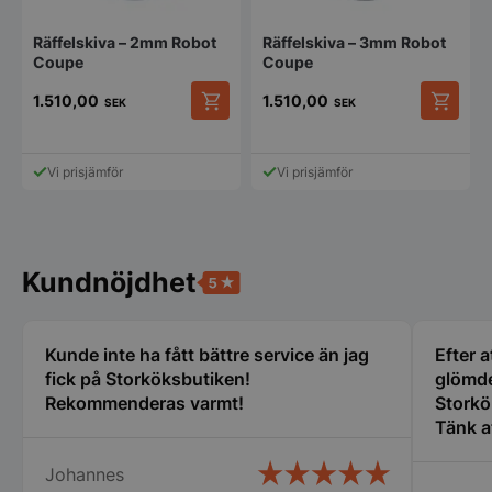
och kontohantering. Webbplatsen kan inte
användas ordentligt utan strikt nödvändiga cookies.
Räffelskiva – 2mm Robot
Räffelskiva – 3mm Robot
Namn
Leverantör
/
Do
Coupe
Coupe
VISITOR_PRIVACY_METADATA
YouTube
1.510,00
1.510,00
.youtube.com
SEK
SEK
Vi prisjämför
Vi prisjämför
Kundnöjdhet
Kunde inte ha fått bättre service än jag
Efter a
pys_session_limit
.storkoksbutiken
Google
fick på Storköksbutiken!
glömde
Privacy Policy
Rekommenderas varmt!
Storkö
Tänk a
den gäl
Johannes
servic