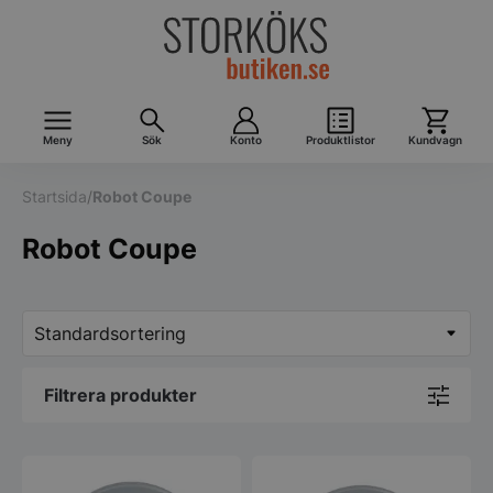
Meny
Sök
Konto
Produktlistor
Kundvagn
Startsida
/
Robot Coupe
Robot Coupe
Filtrera produkter