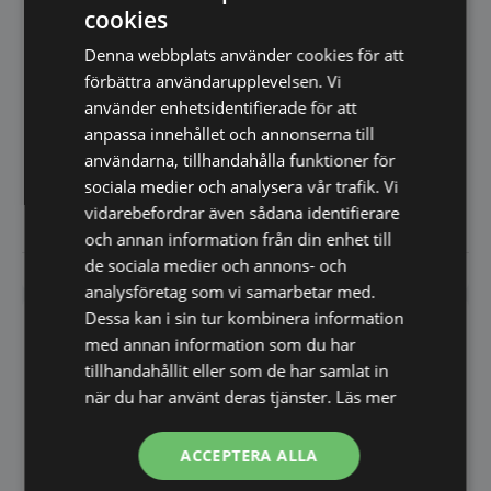
cookies
Hyllställ för skärverktyg
Denna webbplats använder cookies för att
Robot Coupe
förbättra användarupplevelsen. Vi
Förvaringsställ för skärverktyg
till Snabbhack &
använder enhetsidentifierade för att
Juicemaskin J100 Ultra
Grönsaksskärare En…
anpassa innehållet och annonserna till
Stor juicemaskin från
RobotCoupe. Toppkvalité som
användarna, tillhandahålla funktioner för
alltid från RobotCoupe…
sociala medier och analysera vår trafik. Vi
185,00
25.145,00
SEK
SEK
vidarebefordrar även sådana identifierare
och annan information från din enhet till
de sociala medier och annons- och
Vi prisjämför
Vi prisjämför
analysföretag som vi samarbetar med.
Dessa kan i sin tur kombinera information
med annan information som du har
tillhandahållit eller som de har samlat in
när du har använt deras tjänster.
Läs mer
ACCEPTERA ALLA