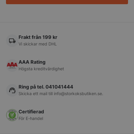
Frakt från 199 kr
pys_start_session
.storkoksbutiken
Vi skickar med DHL
AAA Rating
Högsta kreditvärdighet
Ring på tel. 041041444
__lc_cid
On Direct Busin
Skicka ett mail till
info@storkoksbutiken.se
.
Services Limite
.accounts.livech
__lc_cst
On Direct Busin
Certifierad
Services Limite
För E-handel
.accounts.livech
wp_woocommerce_session_[abcdef0123456789]
storkoksbutiken