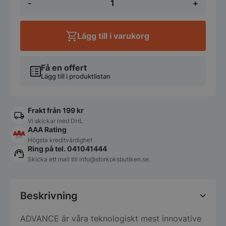
-
+
-
Advance
-
693x856x2106mm
Lägg till i varukorg
-
Fagor
mängd
Få en offert
Lägg till i produktlistan
Frakt från 199 kr
Vi skickar med DHL
AAA Rating
Högsta kreditvärdighet
Ring på tel. 041041444
Skicka ett mail till
info@storkoksbutiken.se
.
Beskrivning
ADVANCE är våra teknologiskt mest innovative