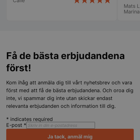
Calle
var til
Mats L
ny i de
Marina
min ny
det bl
Lindqv
CookieScriptConsent
CookieScript
storkoksbutiken
Få de bästa erbjudandena
först!
Kom ihåg att anmäla dig till vårt nyhetsbrev och vara
PHPSESSID
PHP.net
storkoksbutiken
först med att få de bästa erbjudandena. Och oroa dig
inte, vi spammar dig inte utan skickar endast
relevanta erbjudanden och information till dig.
*
indicates required
E-post
*
Ja tack, anmäl mig