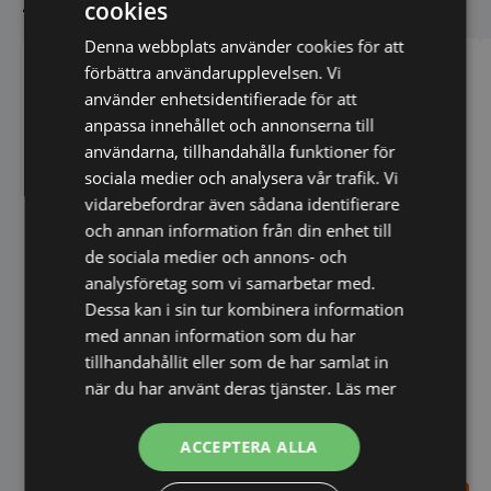
Andra köpte även
cookies
Denna webbplats använder cookies för att
förbättra användarupplevelsen. Vi
använder enhetsidentifierade för att
anpassa innehållet och annonserna till
användarna, tillhandahålla funktioner för
Kylränna - till 8x 1/4 GN
sociala medier och analysera vår trafik. Vi
vidarebefordrar även sådana identifierare
och annan information från din enhet till
de sociala medier och annons- och
analysföretag som vi samarbetar med.
Dessa kan i sin tur kombinera information
med annan information som du har
tillhandahållit eller som de har samlat in
när du har använt deras tjänster.
Läs mer
Varimixer 100/60 l
ACCEPTERA ALLA
standardblandningsspade,
aluminium