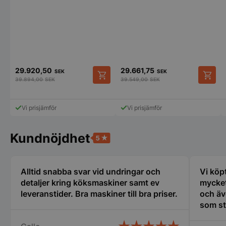
användas ordentligt utan strikt nödvändiga cookies.
Namn
Leverantör
/
Do
VISITOR_PRIVACY_METADATA
YouTube
.youtube.com
29.920,50
29.661,75
SEK
SEK
39.894,00
SEK
39.549,00
SEK
Vi prisjämför
Vi prisjämför
Kundnöjdhet
pys_session_limit
.storkoksbutiken
Google
Alltid snabba svar vid undringar och
Vi köp
Privacy Policy
detaljer kring köksmaskiner samt ev
mycket
leveranstider. Bra maskiner till bra priser.
och äv
som st
erfare