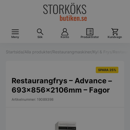
Meny
Sök
Konto
Produktlistor
Kundvagn
Startsida
/
Alla produkter
/
Restaurangmaskiner
/
Kyl & Frys
/
Restaur
SPARA 25%
Restaurangfrys – Advance –
693x856x2106mm – Fagor
Artikelnummer: 19089398