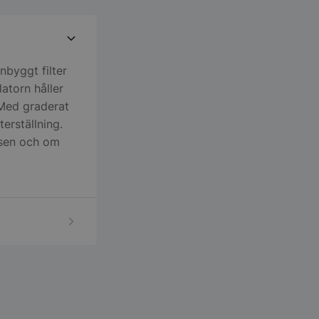
inbyggt filter
latorn håller
 Med graderat
erställning.
ssen och om