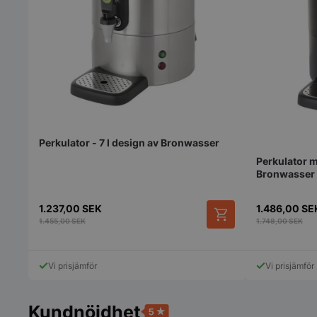
pys_session_limit
Perkulator - 7 l design av Bronwasser
CookieScriptConse
Perkulator ma
Bronwasser
1.237,00
SEK
1.486,00
SE
1.455,00
SEK
1.748,00
SEK
PHPSESSID
Vi prisjämför
Vi prisjämför
Kundnöjdhet