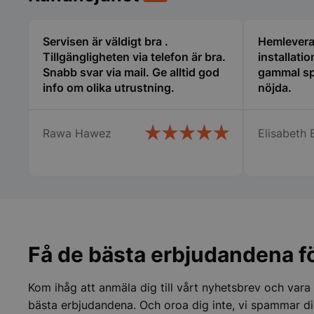
Servisen är väldigt bra .
Hemlevera
pys_start_session
Tillgängligheten via telefon är bra.
installati
Snabb svar via mail. Ge alltid god
gammal sp
info om olika utrustning.
nöjda.
__lc_cid
Rawa Hawez
Elisabeth 
__lc_cst
wp_woocommerce_s
{32}
woocommerce_cart
Få de bästa erbjudandena fö
woocommerce_item
Kom ihåg att anmäla dig till vårt nyhetsbrev och vara
bästa erbjudandena. Och oroa dig inte, vi spammar di
woocommerce_rece