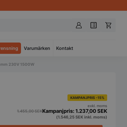
rensning
Varumärken
Spacer
Kontakt
465 mm 230V 1500W
KAMPANJPRIS -15%
exkl. moms
1.237,00
SEK
1.455,00
SEK
(
1.546,25
SEK
inkl. moms)