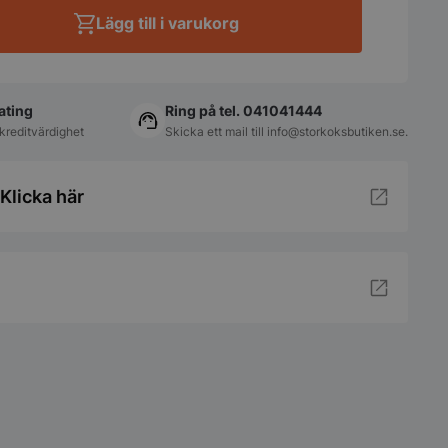
Lägg till i varukorg
ating
Ring på tel. 041041444
kreditvärdighet
Skicka ett mail till
info@storkoksbutiken.se
.
Klicka här