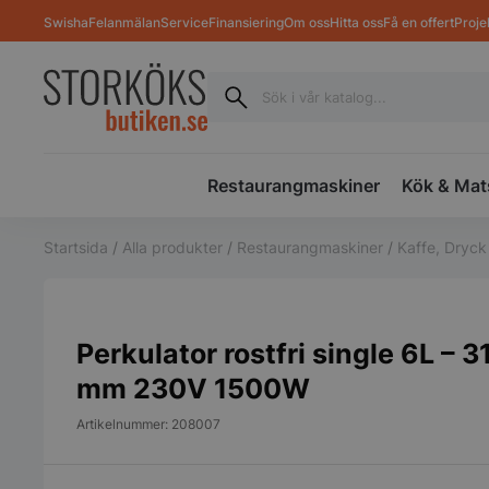
Swisha
Felanmälan
Service
Finansiering
Om oss
Hitta oss
Få en offert
Proje
Restaurangmaskiner
Kök & Mat
Startsida
/
Alla produkter
/
Restaurangmaskiner
/
Kaffe, Dryck
Perkulator rostfri single 6L –
mm 230V 1500W
Artikelnummer: 208007