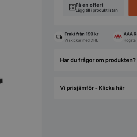
310x465
Få en offert
mm
Lägg till i produktlistan
230V
1500W
mängd
Frakt från 199 kr
AAA R
Vi skickar med DHL
Högsta 
Har du frågor om produkten? 
Vi prisjämför - Klicka här