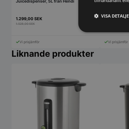
tillhandahållit el
Juicedispenser, 5L från Hendi
VISA DETALJ
1.299,00
SEK
467,00
SEK
1.528,00
SEK
519,00
SEK
Strikt
nödvändigt
Vi prisjämför
Vi prisjämför
Liknande produkter
Strikt nödvändiga ka
användas ordentligt 
Namn
VISITOR_PRIVACY_