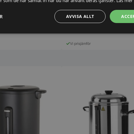
ler som de har samlat in när du har använt deras tjänster.
Läs mer
ER
AVVISA ALLT
ACCE
1.398,00
SEK
1.645,00
SEK
Prestanda
Inriktning
Funktioner
Vi prisjämför
Strikt nödvändigt
Prestanda
Inriktning
Funktioner
Oklassificerade
kor tillåter kärnwebbplatsfunktioner som användarinloggning och kontohantering. We
utan strikt nödvändiga cookies.
Leverantör
/
Domän
Utgång
Beskrivning
METADATA
5
Denna cookie 
YouTube
månader
lagra använd
.youtube.com
4 veckor
sekretessval f
med webbplats
uppgifter om