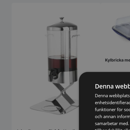
Kylbricka me
Denna webb
Denna webbplats 
enhetsidentifiera
funktioner för so
och annan informa
samarbetar med. 