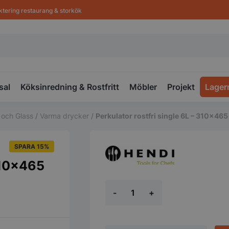
ktering restaurang & storkök
sal
Köksinredning & Rostfritt
Möbler
Projekt
Lager
 och Glass
/
Varma drycker
/
Perkulator rostfri single 6L – 310×
SPARA 15%
 310×465
Perkulator
-
+
rostfri
single
6L
-