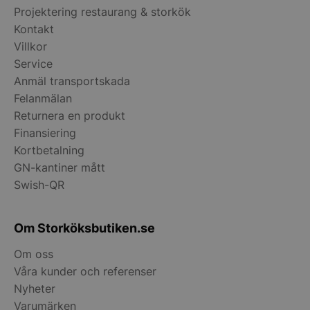
Projektering restaurang & storkök
Kontakt
Villkor
Service
__lc_cid
On Direct Busin
Services Limite
Anmäl transportskada
.accounts.livech
Felanmälan
__lc_cst
On Direct Busin
Returnera en produkt
Services Limite
Finansiering
.accounts.livech
Kortbetalning
wp_woocommerce_session_[abcdef0123456789]
storkoksbutiken
GN-kantiner mått
{32}
Swish-QR
woocommerce_cart_hash
Automattic Inc
storkoksbutiken
Om Storköksbutiken.se
Om oss
woocommerce_items_in_cart
Våra kunder och referenser
Automattic Inc
storkoksbutiken
Nyheter
Varumärken