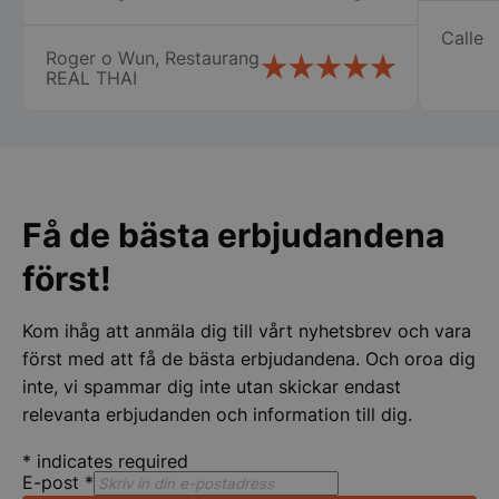
oss i Nyköping som jag inte tror att
Calle
många företag gör stor eloge för det så
Roger o Wun, Restaurang
vi fick våra chafing dish och räddade vår
REAL THAI
stora catering idag lördag. Vi vill
speciellt tacka Therese, Samt er
chaufför som jag tyvärr inte kommer
Strikt nödvändigt
Prestanda
Inriktning
ihåg namnet på. Vi kommer att fortsätta
att handla av er Än en gång stort tack
Funktioner
Oklassificerade
för er hjälpen
Få de bästa erbjudandena
Strikt nödvändiga kakor tillåter
kärnwebbplatsfunktioner som användarinloggning
och kontohantering. Webbplatsen kan inte
först!
användas ordentligt utan strikt nödvändiga cookies.
Namn
Leverantör
/
Do
Kom ihåg att anmäla dig till vårt nyhetsbrev och vara
VISITOR_PRIVACY_METADATA
YouTube
först med att få de bästa erbjudandena. Och oroa dig
.youtube.com
inte, vi spammar dig inte utan skickar endast
relevanta erbjudanden och information till dig.
*
indicates required
E-post
*