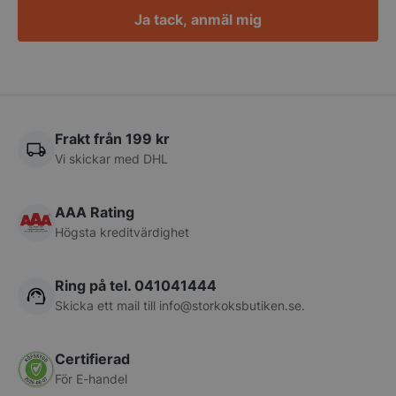
Ja tack, anmäl mig
pys_session_limit
.storkoksbutiken
Google
Privacy Policy
Frakt från 199 kr
Vi skickar med DHL
AAA Rating
Högsta kreditvärdighet
Ring på tel. 041041444
CookieScriptConsent
CookieScript
Skicka ett mail till
info@storkoksbutiken.se
.
storkoksbutiken
Certifierad
För E-handel