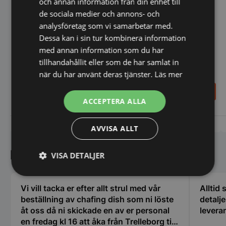
och annan information från din enhet till
de sociala medier och annons- och
analysföretag som vi samarbetar med.
Dessa kan i sin tur kombinera information
med annan information som du har
tillhandahållit eller som de har samlat in
när du har använt deras tjänster.
Läs mer
4.686,00
4.422,00
SEK
SEK
ACCEPTERA ALLA
Vi prisjämför
Vi prisjämför
AVVISA ALLT
Kundnöjdhet
VISA DETALJER
Strikt
Prestanda
Inriktning
nödvändigt
Vi vill tacka er efter allt strul med vår
Alltid
beställning av chafing dish som ni löste
detalj
åt oss då ni skickade en av er personal
leveran
en fredag kl 16 att åka från Trelleborg till
Funktioner
Oklassificerade