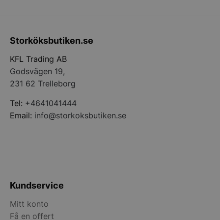
PHPSESSID
PHP.net
storkoksbutiken
Storköksbutiken.se
KFL Trading AB
Godsvägen 19,
231 62 Trelleborg
Tel:
+4641041444
Email:
info@storkoksbutiken.se
pys_start_session
.storkoksbutiken
Kundservice
Mitt konto
Få en offert