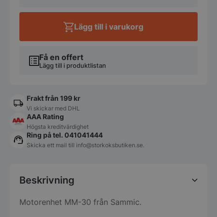
30
-
Sammic
Lägg till i varukorg
mängd
Få en offert
Lägg till i produktlistan
Frakt från 199 kr
Vi skickar med DHL
AAA Rating
Högsta kreditvärdighet
Ring på tel. 041041444
Skicka ett mail till
info@storkoksbutiken.se
.
Beskrivning
Motorenhet MM-30 från Sammic.