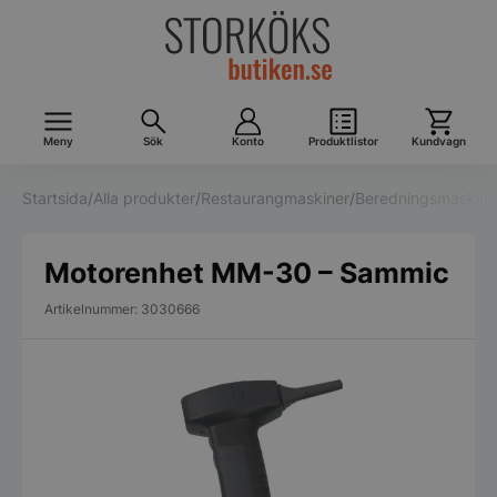
Meny
Sök
Konto
Produktlistor
Kundvagn
Startsida
/
Alla produkter
/
Restaurangmaskiner
/
Beredningsmaskine
Motorenhet MM-30 – Sammic
Artikelnummer: 3030666