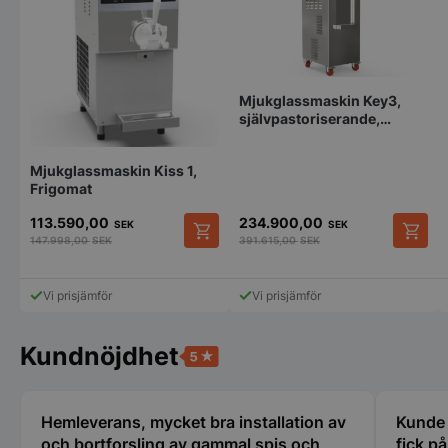
PHPSESSID
PHP.net
Mjukglassmaskin Key3,
storkoksbutiken
självpastoriserande,
Frigomat, 40kg/timmen
Mjukglassmaskin Kiss 1,
Frigomat
113.590,00
234.900,00
SEK
SEK
147.998,00
SEK
391.615,00
SEK
Vi prisjämför
Vi prisjämför
Kundnöjdhet
pys_start_session
.storkoksbutiken
Hemleverans, mycket bra installation av
Kunde i
och bortforsling av gammal spis och
fick p