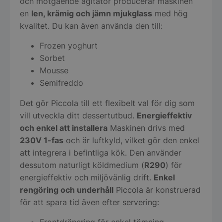
och motgående agitator producerar maskinen
en
len, krämig och jämn mjukglass
med hög
kvalitet. Du kan även använda den till:
Frozen yoghurt
Sorbet
Mousse
Semifreddo
Det gör Piccola till ett flexibelt val för dig som
vill utveckla ditt dessertutbud.
Energieffektiv
och enkel att installera
Maskinen drivs med
230V 1-fas
och är luftkyld, vilket gör den enkel
att integrera i befintliga kök. Den använder
dessutom naturligt köldmedium (
R290
) för
energieffektiv och miljövänlig drift.
Enkel
rengöring och underhåll
Piccola är konstruerad
för att spara tid även efter servering: