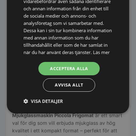
vidarebefordrar även sådana identifierare
Perfekt för restaurang, café och storkök
Med
och annan information från din enhet till
sin kompakta design och höga prestanda
de sociala medier och annons- och
passar mjukglassmaskin Piccola perfekt för:
analysföretag som vi samarbetar med.
Dessa kan i sin tur kombinera information
Restauranger
med annan information som du har
Caféer
tillhandahållit eller som de har samlat in
Konditorier
när du har använt deras tjänster.
Läs mer
Catering och servicehandel
ACCEPTERA ALLA
Vi hjälper dig att välja rätt
På Storköksbutiken
har vi erfarenhet av professionella
AVVISA ALLT
mjukglassmaskiner och hjälper dig gärna med
råd och vägledning. Oavsett om du behöver
hjälp att välja rätt modell eller har frågor kring
VISA DETALJER
installation och användning finns vi här för dig.
Strikt
Prestanda
Inriktning
Mjukglassmaskin Piccola Frigomat
är ett smart
nödvändigt
val för dig som vill erbjuda mjukglass av hög
kvalitet i ett kompakt format – perfekt för att