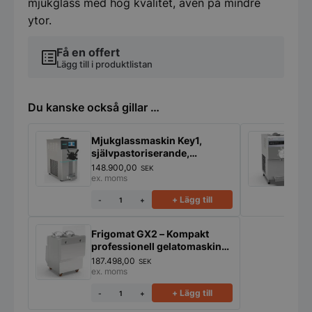
mjukglass med hög kvalitet, även på mindre
ytor.
Få en offert
Lägg till i produktlistan
Du kanske också gillar …
Mjukglassmaskin Key1,
M
självpastoriserande,
F
Frigomat, 266
148.900,00
1
SEK
glassar/timmen
ex. moms
e
+ Lägg till
-
+
Frigomat GX2 – Kompakt
professionell gelatomaskin
för färsk gelato
187.498,00
SEK
ex. moms
+ Lägg till
-
+