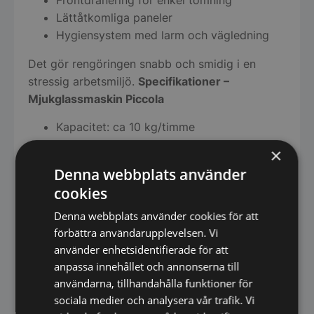
Frontdränering för enkel tömning
Lättåtkomliga paneler
Hygiensystem med larm och vägledning
Det gör rengöringen snabb och smidig i en
stressig arbetsmiljö.
Specifikationer –
Mjukglassmaskin Piccola
Kapacitet: ca 10 kg/timme
Tankvolym: 5 liter
×
Antal smaker: 1
Denna webbplats använder
Effekt: 1,3 kW
cookies
Elanslutning: 230V, 1-fas
Kylning: Luftkyld
Denna webbplats använder cookies för att
Köldmedium: R290 (<100 g)
förbättra användarupplevelsen. Vi
använder enhetsidentifierade för att
Bredd: 28 cm
anpassa innehållet och annonserna till
Höjd: 76 cm
användarna, tillhandahålla funktioner för
Djup: 78 cm
sociala medier och analysera vår trafik. Vi
Utförande: Bänkmodell