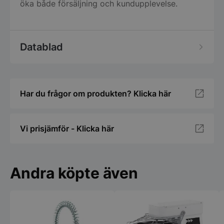
öka både försäljning och kundupplevelse.
Funktioner
Oklassificerade
Datablad
Strikt nödvändigt
Prestanda
Inriktning
Har du frågor om produkten? Klicka här
Funktioner
Oklassificerade
Strikt nödvändiga kakor tillåter
kärnwebbplatsfunktioner som användarinloggning
Vi prisjämför - Klicka här
och kontohantering. Webbplatsen kan inte
användas ordentligt utan strikt nödvändiga cookies.
Namn
Leverantör
/
Do
VISITOR_PRIVACY_METADATA
YouTube
Andra köpte även
.youtube.com