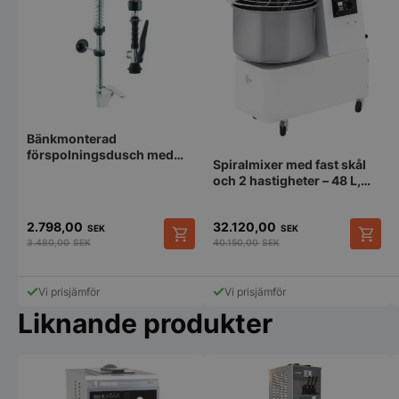
pys_session_limit
.storkoksbutiken
Google
Bänkmonterad
Privacy Policy
förspolningsdusch med
Spiralmixer med fast skål
blandare, låg modell
och 2 hastigheter – 48 L,
HENDI, 128 kg/h,
400V/2200W,
2.798,00
32.120,00
480x795x(H)855mm
SEK
SEK
3.480,00
SEK
40.150,00
SEK
Vi prisjämför
Vi prisjämför
Liknande produkter
CookieScriptConsent
CookieScript
storkoksbutiken