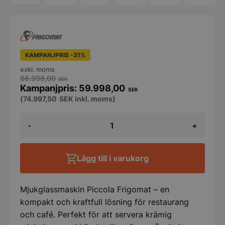
KAMPANJPRIS -31%
exkl. moms
86.998,00
SEK
59.998,00
SEK
(
74.997,50
SEK
inkl. moms)
Mjukglassmaskin
-
+
La
Piccola,
Frigomat,
8-
Lägg till i varukorg
10kg/h
230V
mängd
Mjukglassmaskin Piccola Frigomat – en
kompakt och kraftfull lösning för restaurang
och café. Perfekt för att servera krämig