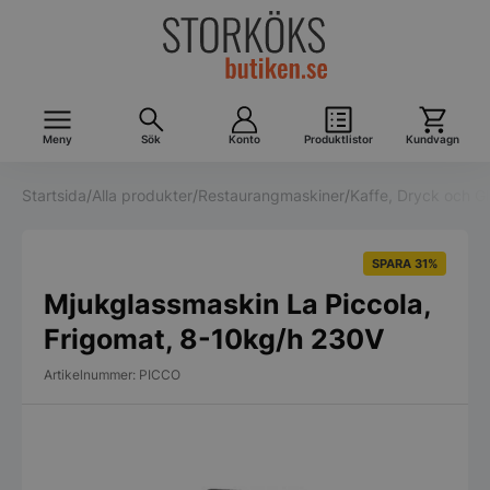
Meny
Sök
Konto
Produktlistor
Kundvagn
Startsida
/
Alla produkter
/
Restaurangmaskiner
/
Kaffe, Dryck och G
SPARA 31%
Mjukglassmaskin La Piccola,
Frigomat, 8-10kg/h 230V
Artikelnummer: PICCO