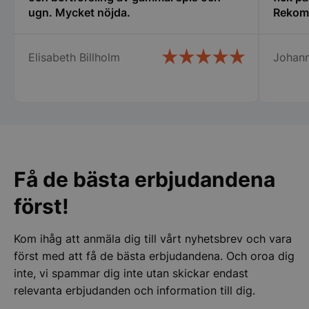
ugn. Mycket nöjda.
Rekom
Elisabeth Billholm
Johan
__lc_cid
On Direct Busin
Services Limite
.accounts.livech
__lc_cst
On Direct Busin
Services Limite
.accounts.livech
Få de bästa erbjudandena
wp_woocommerce_session_[abcdef0123456789]
storkoksbutiken
{32}
först!
woocommerce_cart_hash
Automattic Inc
storkoksbutiken
Kom ihåg att anmäla dig till vårt nyhetsbrev och vara
först med att få de bästa erbjudandena. Och oroa dig
inte, vi spammar dig inte utan skickar endast
woocommerce_items_in_cart
Automattic Inc
relevanta erbjudanden och information till dig.
storkoksbutiken