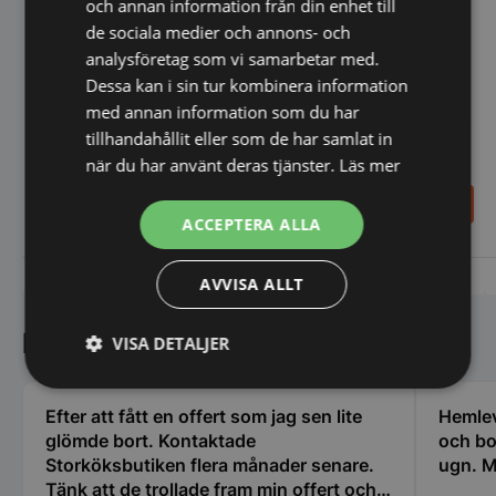
och annan information från din enhet till
de sociala medier och annons- och
analysföretag som vi samarbetar med.
Varimixer Automatisk
Dessa kan i sin tur kombinera information
skrapa i rostfritt stål med
med annan information som du har
skrapblad i teflon
tillhandahållit eller som de har samlat in
Varimixer Förstärkt visp nr
när du har använt deras tjänster.
Läs mer
44b med dubbelt stift
17.966,00
11.487,00
SEK
SEK
ACCEPTERA ALLA
Vi prisjämför
Vi prisjämför
AVVISA ALLT
Kundnöjdhet
VISA DETALJER
Strikt
Prestanda
Inriktning
nödvändigt
Efter att fått en offert som jag sen lite
Hemlev
glömde bort. Kontaktade
och bo
Storköksbutiken flera månader senare.
ugn. M
Tänk att de trollade fram min offert och
Funktioner
Oklassificerade