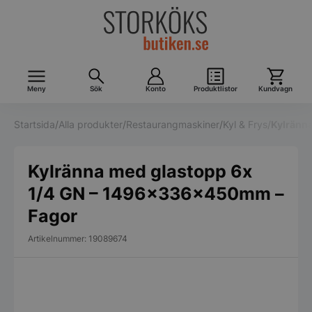
Meny
Sök
Konto
Produktlistor
Kundvagn
Startsida
/
Alla produkter
/
Restaurangmaskiner
/
Kyl & Frys
/
Kylränn
Kylränna med glastopp 6x
1/4 GN – 1496x336x450mm –
Fagor
Artikelnummer: 19089674