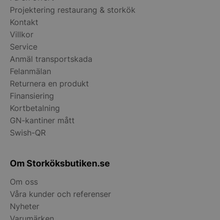
Projektering restaurang & storkök
Kontakt
Villkor
__lc_cid
Service
On Direct Busin
Services Limite
Anmäl transportskada
.accounts.livech
Felanmälan
__lc_cst
On Direct Busin
Returnera en produkt
Services Limite
Finansiering
.accounts.livech
Kortbetalning
wp_woocommerce_session_[abcdef0123456789]
storkoksbutiken
GN-kantiner mått
{32}
Swish-QR
woocommerce_cart_hash
Automattic Inc
storkoksbutiken
Om Storköksbutiken.se
Om oss
woocommerce_items_in_cart
Automattic Inc
Våra kunder och referenser
storkoksbutiken
Nyheter
Varumärken