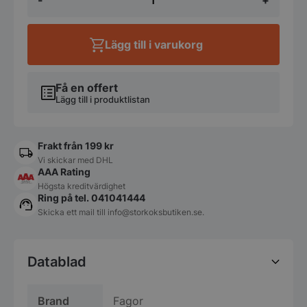
-
+
med
glastopp
6x
1/4
Lägg till i varukorg
GN
-
1496x336x450mm
-
Få en offert
Fagor
Lägg till i produktlistan
mängd
Frakt från 199 kr
Vi skickar med DHL
AAA Rating
Högsta kreditvärdighet
Ring på tel. 041041444
Skicka ett mail till
info@storkoksbutiken.se
.
Datablad
Brand
Fagor