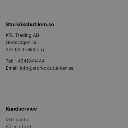
PHPSESSID
PHP.net
storkoksbutiken
Storköksbutiken.se
KFL Trading AB
Godsvägen 19,
231 62 Trelleborg
Tel:
+4641041444
Email:
info@storkoksbutiken.se
pys_start_session
.storkoksbutiken
Kundservice
Mitt konto
Få en offert