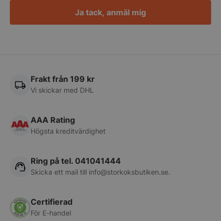
Ja tack, anmäl mig
pys_session_limit
.storkoksbutiken
Google
Privacy Policy
Frakt från 199 kr
Vi skickar med DHL
AAA Rating
Högsta kreditvärdighet
Ring på tel. 041041444
CookieScriptConsent
CookieScript
Skicka ett mail till
info@storkoksbutiken.se
.
storkoksbutiken
Certifierad
För E-handel