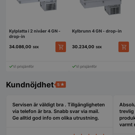
Kylplatta i 2 nivåer 4 GN -
Kylbrunn 4 GN - drop-in
drop-in
Strikt nödvändigt
Prestanda
Inriktning
Funktioner
Oklassificerade
34.086,00
30.234,00
SEK
SEK
Strikt nödvändiga kakor tillåter
kärnwebbplatsfunktioner som användarinloggning
Vi prisjämför
Vi prisjämför
och kontohantering. Webbplatsen kan inte
användas ordentligt utan strikt nödvändiga cookies.
Namn
Leverantör
/
Do
Kundnöjdhet
VISITOR_PRIVACY_METADATA
YouTube
.youtube.com
Servisen är väldigt bra . Tillgängligheten
Absolu
via telefon är bra. Snabb svar via mail.
trevli
Ge alltid god info om olika utrustning.
produk
varmt