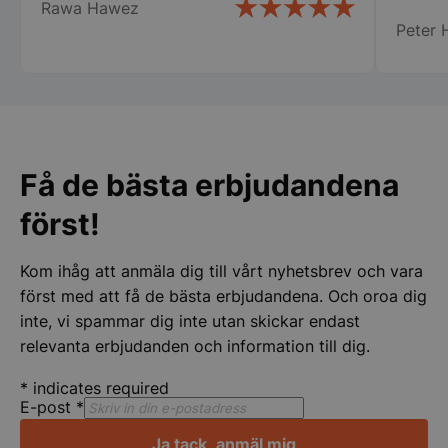
Rawa Hawez
Peter H
pys_session_limit
.storkoksbutiken
Google
Privacy Policy
Få de bästa erbjudandena
först!
Kom ihåg att anmäla dig till vårt nyhetsbrev och vara
först med att få de bästa erbjudandena. Och oroa dig
inte, vi spammar dig inte utan skickar endast
CookieScriptConsent
CookieScript
storkoksbutiken
relevanta erbjudanden och information till dig.
*
indicates required
E-post
*
Ja tack, anmäl mig