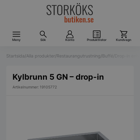
Meny
Sök
Konto
Produktlistor
Kundvagn
Startsida
/
Alla produkter
/
Restaurangutrustning
/
Buffé
/
Drop-in enh
Kylbrunn 5 GN – drop-in
Artikelnummer: 19105772