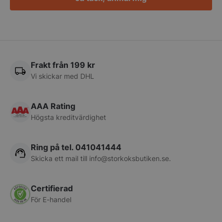
PHPSESSID
PHP.net
storkoksbutiken
Frakt från 199 kr
Vi skickar med DHL
AAA Rating
Högsta kreditvärdighet
Ring på tel. 041041444
Skicka ett mail till
info@storkoksbutiken.se
.
pys_start_session
.storkoksbutiken
Certifierad
För E-handel