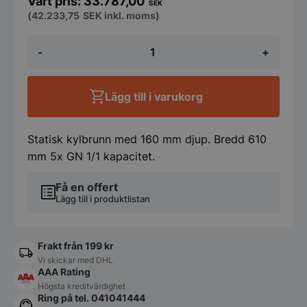
33.787,00
SEK
(
42.233,75
SEK
inkl. moms)
Kylbrunn
-
+
5
GN
-
drop-
Lägg till i varukorg
in
mängd
Statisk kylbrunn med 160 mm djup. Bredd 610
mm 5x GN 1/1 kapacitet.
Få en offert
Lägg till i produktlistan
Frakt från 199 kr
Vi skickar med DHL
AAA Rating
Högsta kreditvärdighet
Ring på tel. 041041444