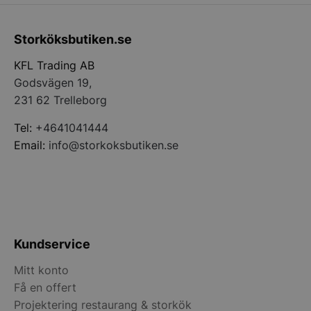
Storköksbutiken.se
__lc_cid
On Direct Busin
KFL Trading AB
Services Limite
.accounts.livech
Godsvägen 19,
231 62 Trelleborg
__lc_cst
On Direct Busin
Services Limite
.accounts.livech
Tel:
+4641041444
Email:
info@storkoksbutiken.se
wp_woocommerce_session_[abcdef0123456789]
storkoksbutiken
{32}
woocommerce_cart_hash
Automattic Inc
storkoksbutiken
Kundservice
woocommerce_items_in_cart
Automattic Inc
Mitt konto
storkoksbutiken
Få en offert
Projektering restaurang & storkök