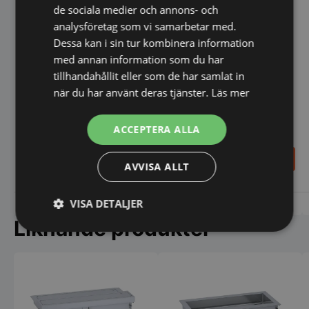
de sociala medier och annons- och
analysföretag som vi samarbetar med.
Dessa kan i sin tur kombinera information
med annan information som du har
tillhandahållit eller som de har samlat in
när du har använt deras tjänster.
Läs mer
Brygga med ljus,
Glaskeramisk värmeplatta
halogenvärmelampor och
3 GN - drop-in
oval fot - till rakt eller välvt
ACCEPTERA ALLA
glas
9.407,00
22.483,00
SEK
SEK
AVVISA ALLT
VISA DETALJER
Vi prisjämför
Vi prisjämför
Liknande produkter
Strikt
Prestanda
Inriktning
nödvändigt
Funktioner
Oklassificerade