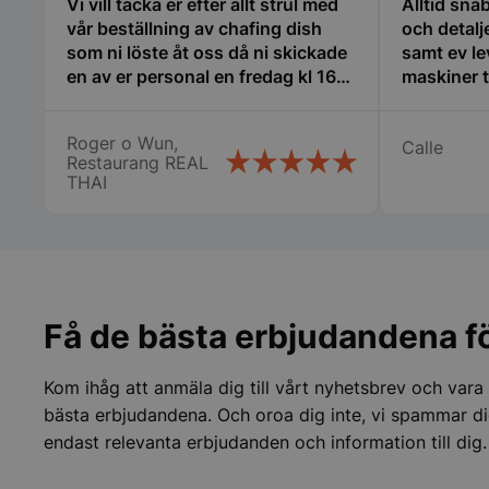
Vi vill tacka er efter allt strul med
Alltid sna
vår beställning av chafing dish
och detalj
pys_start_session
som ni löste åt oss då ni skickade
samt ev le
en av er personal en fredag kl 16
maskiner ti
att åka från Trelleborg till oss i
Nyköping som jag inte tror att
Roger o Wun,
Calle
många företag gör stor eloge för
__lc_cid
Restaurang REAL
det så vi fick våra chafing dish och
THAI
räddade vår stora catering idag
__lc_cst
lördag. Vi vill speciellt tacka
Therese, Samt er chaufför som jag
tyvärr inte kommer ihåg namnet
wp_woocommerce_s
på. Vi kommer att fortsätta att
{32}
handla av er Än en gång stort tack
Få de bästa erbjudandena fö
woocommerce_cart
för er hjälpen
Kom ihåg att anmäla dig till vårt nyhetsbrev och vara
woocommerce_item
bästa erbjudandena. Och oroa dig inte, vi spammar di
endast relevanta erbjudanden och information till dig.
woocommerce_rece