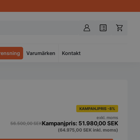
rensning
Varumärken
Spacer
Kontakt
KAMPANJPRIS -8%
exkl. moms
51.980,00
SEK
56.500,00
SEK
(
64.975,00
SEK
inkl. moms)