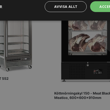
ER
AVVISA ALLT
ACCE
Prestanda
Inriktning
Funktioner
Strikt nödvändigt
Prestanda
Inriktning
Funktioner
Oklassificerade
kor tillåter kärnwebbplatsfunktioner som användarinloggning och kontohantering. We
utan strikt nödvändiga cookies.
T 552
Leverantör
/
Domän
Utgång
Beskrivning
METADATA
5
Denna cookie 
YouTube
månader
lagra använd
.youtube.com
Köttmörningskyl 150 - Meat Blac
4 veckor
sekretessval f
Meatico, 600x600x910mm
med webbplats
uppgifter om
samtycke om 
sekretesspoli