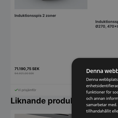
Induktionsspis 2 zoner
Induktionssp
Ø270, 470x
71.190,75
SEK
55.180,00
S
Denna webb
94.921,00
SEK
71.200,00
SEK
Denna webbplats 
enhetsidentifiera
Vi prisjämför
Vi prisjämför
funktioner för so
och annan informa
Liknande produkter
samarbetar med. 
tillhandahållit el