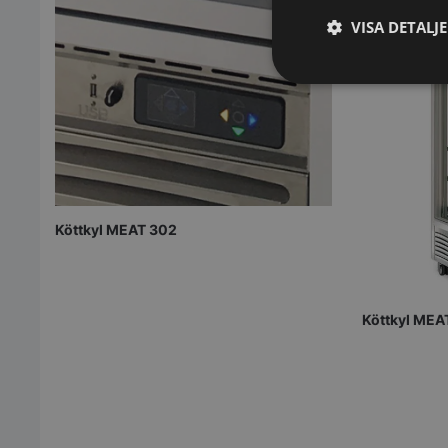
VISA DETALJ
Strikt
nödvändigt
Köttkyl MEAT 302
Strikt nödvändiga ka
användas ordentligt 
Köttkyl MEA
Namn
VISITOR_PRIVACY_