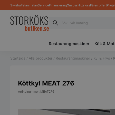
Swisha
Felanmälan
Service
Finansiering
Om oss
Hitta oss
Få en offert
Proje
Restaurangmaskiner
Kök & Mat
Startsida
/
Alla produkter
/
Restaurangmaskiner
/
Kyl & Frys
/
Köttkyl MEAT 276
Artikelnummer: MEAT276