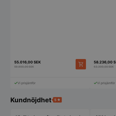
pys_session_limit
CookieScriptConse
55.016,00
SEK
58.236,00
S
59.800,00
SEK
63.300,00
SEK
PHPSESSID
Vi prisjämför
Vi prisjämför
Kundnöjdhet