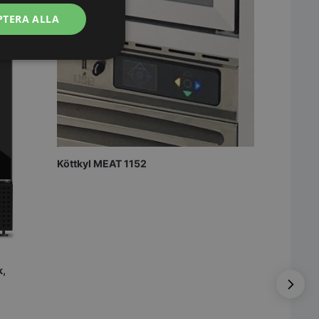
PTERA ALLA
Oklassificerade
Köttkyl MEAT 1152
bbplatsen kan inte
används för att
arens samtycke och
k,
ör deras interaktion
en. Den registrerar
 besökarens
olika
cyer och