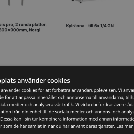
is pro, 2 runda plattor,
Kylränna - till 6x 1/4 GN
800x900mm, Norqi
EK
7.648,30
SEK
plats använder cookies
8.998,00
SEK
använder cookies för att förbättra användarupplevelsen. Vi anv
de för att anpassa innehållet och annonserna till användarna, till
Vi prisjämför
ciala medier och analysera vår trafik. Vi vidarebefordrar även såda
tion från din enhet till de sociala medier och annons- och analy
Dessa kan i sin tur kombinera information med annan informati
ler som de har samlat in när du har använt deras tjänster.
Läs mer