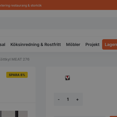
ktering restaurang & storkök
sal
Köksinredning & Rostfritt
Möbler
Projekt
Lager
Köttkyl MEAT 276
SPARA 8%
Köttkyl
-
+
MEAT
276
mängd